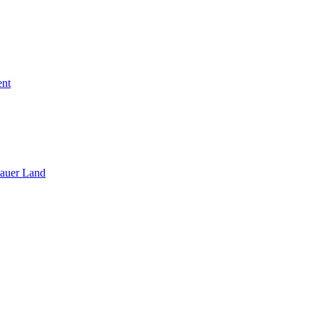
ent
sauer Land