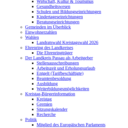
Wirtschaft, Kultur & Tourismus
Gesundheitswesen
Schulen und Bildungseinrichtungen
Kindertageseinrichtungen
Beratungseinrichtungen
Gemeinden im Überblick
Einwohnerzahlen
Wahlen
Landratswahl Kreistagswahl 2026
Ehrenring des Landkreises
Die Ehrenringträger
Der Landkreis Passau als Arbeitgeber
Stellenausschreibungen
Arbeitszeit und Erholungsurlaub
Entgelt (Tarifbeschäftigte)
Beamtenbesoldung
Ausbildung
Weiterbildungsmöglichkeiten
Kreistag-Bürgerinformation
Kreistag
Gremien
Sitzungskalender
Recherche
Politik
Mitglied des Europäischen Parlaments