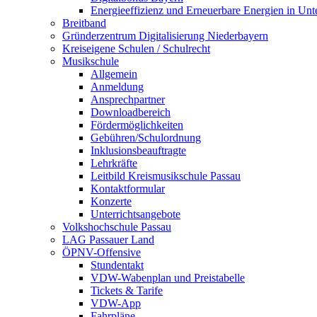
Energieeffizienz und Erneuerbare Energien in Un
Breitband
Gründerzentrum Digitalisierung Niederbayern
Kreiseigene Schulen / Schulrecht
Musikschule
Allgemein
Anmeldung
Ansprechpartner
Downloadbereich
Fördermöglichkeiten
Gebühren/Schulordnung
Inklusionsbeauftragte
Lehrkräfte
Leitbild Kreismusikschule Passau
Kontaktformular
Konzerte
Unterrichtsangebote
Volkshochschule Passau
LAG Passauer Land
ÖPNV-Offensive
Stundentakt
VDW-Wabenplan und Preistabelle
Tickets & Tarife
VDW-App
Fahrpläne