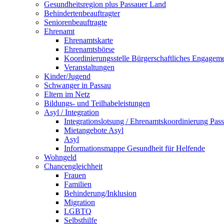
Gesundheitsregion plus Passauer Land
Behindertenbeauftragter
Seniorenbeauftragte
Ehrenamt
Ehrenamtskarte
Ehrenamtsbörse
Koordinierungsstelle Bürgerschaftliches Engagem
Veranstaltungen
Kinder/Jugend
Schwanger in Passau
Eltern im Netz
Bildungs- und Teilhabeleistungen
Asyl / Integration
Integrationslotsung / Ehrenamtskoordinierung Pas
Mietangebote Asyl
Asyl
Informationsmappe Gesundheit für Helfende
Wohngeld
Chancengleichheit
Frauen
Familien
Behinderung/Inklusion
Migration
LGBTQ
Selbsthilfe