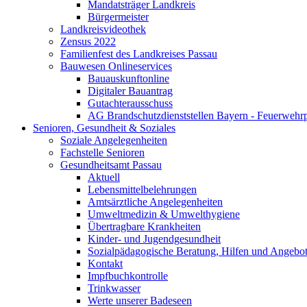
Mandatsträger Landkreis
Bürgermeister
Landkreisvideothek
Zensus 2022
Familienfest des Landkreises Passau
Bauwesen Onlineservices
Bauauskunftonline
Digitaler Bauantrag
Gutachterausschuss
AG Brandschutzdienststellen Bayern - Feuerwehrp
Senioren, Gesundheit & Soziales
Soziale Angelegenheiten
Fachstelle Senioren
Gesundheitsamt Passau
Aktuell
Lebensmittelbelehrungen
Amtsärztliche Angelegenheiten
Umweltmedizin & Umwelthygiene
Übertragbare Krankheiten
Kinder- und Jugendgesundheit
Sozialpädagogische Beratung, Hilfen und Angebo
Kontakt
Impfbuchkontrolle
Trinkwasser
Werte unserer Badeseen