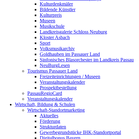
Kulturdenkmäler
Bildende Künstler
Kulturpreis
Museen
Musikschule
Landkreisgalerie Schloss Neuburg
Kloster Asbach
Sport
Volksmusikarchiv
Goldhauben im Passauer Land
Sinfonisches Blasorchester im Landkreis Passau
NeuBurgLesen
Tourismus Passauer Land
Freizeiteinrichtungen / Museen
Veranstaltungskalender
Prospektbestellung
PassauRegioCard
Veranstaltungskalender
Wirtschaft, Bildung & Schulen
Wirtschaft-Standortmarketing
Aktuelles
Förderung
Strukturdaten
Gewerbegrundstücke IHK-Standortportal
Digitalbonus Bayern