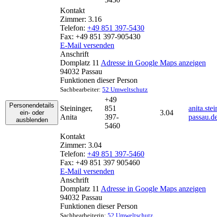
Kontakt
Zimmer:
3.16
Telefon:
+49 851 397-5430
Fax:
+49 851 397-905430
E-Mail versenden
Anschrift
Domplatz 11
Adresse in Google Maps anzeigen
94032
Passau
Funktionen dieser Person
Sachbearbeiter:
52 Umweltschutz
+49
Personendetails
Steininger
,
851
anita.ste
3.04
ein- oder
Anita
397-
passau.d
ausblenden
5460
Kontakt
Zimmer:
3.04
Telefon:
+49 851 397-5460
Fax:
+49 851 397 905460
E-Mail versenden
Anschrift
Domplatz 11
Adresse in Google Maps anzeigen
94032
Passau
Funktionen dieser Person
Sachbearbeiterin:
52 Umweltschutz