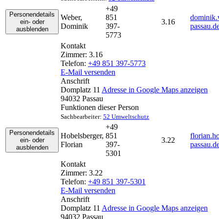
+49
Personendetails
Weber
,
851
dominik.
3.16
ein- oder
Dominik
397-
passau.d
ausblenden
5773
Kontakt
Zimmer:
3.16
Telefon:
+49 851 397-5773
E-Mail versenden
Anschrift
Domplatz 11
Adresse in Google Maps anzeigen
94032
Passau
Funktionen dieser Person
Sachbearbeiter:
52 Umweltschutz
+49
Personendetails
Hobelsberger
,
851
florian.h
3.22
ein- oder
Florian
397-
passau.d
ausblenden
5301
Kontakt
Zimmer:
3.22
Telefon:
+49 851 397-5301
E-Mail versenden
Anschrift
Domplatz 11
Adresse in Google Maps anzeigen
94032
Passau