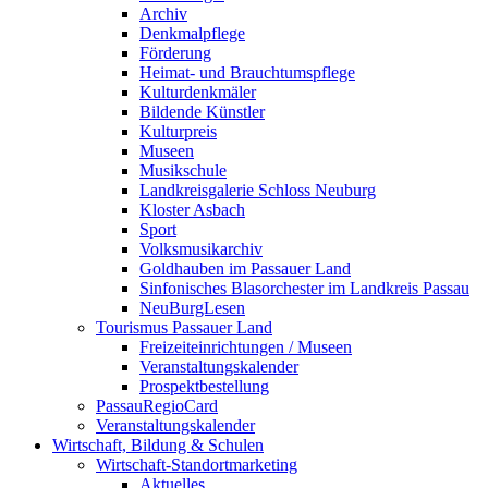
Archiv
Denkmalpflege
Förderung
Heimat- und Brauchtumspflege
Kulturdenkmäler
Bildende Künstler
Kulturpreis
Museen
Musikschule
Landkreisgalerie Schloss Neuburg
Kloster Asbach
Sport
Volksmusikarchiv
Goldhauben im Passauer Land
Sinfonisches Blasorchester im Landkreis Passau
NeuBurgLesen
Tourismus Passauer Land
Freizeiteinrichtungen / Museen
Veranstaltungskalender
Prospektbestellung
PassauRegioCard
Veranstaltungskalender
Wirtschaft, Bildung & Schulen
Wirtschaft-Standortmarketing
Aktuelles