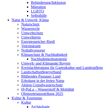
Behinderung/Inklusion
Migration
LGBTQ
Selbsthilfe
Natur & Umwelt, Klima
Naturschutz
Wasserrecht
Umweltschutz
Umweltpreis
Energiespeicher Riedl
Veterinäramt
Notfallvorsorge
Klimaschutz & Nachhaltigkeit
Nachhaltigkeitsstrategie
Umwelt- und Klimapakt Bayern
Kreisfachberatung für Gartenkultur und Landespflege
Landschaftspflegeverband
Blühendes Passauer Land
Erholung in der freien Natur
Aktion Grundwasserschutz
HyPaLa – Wasserstoff & Mobilität
Obstsortenausstellung 2025
Kultur & Tourismus
Kultur
Archäologie