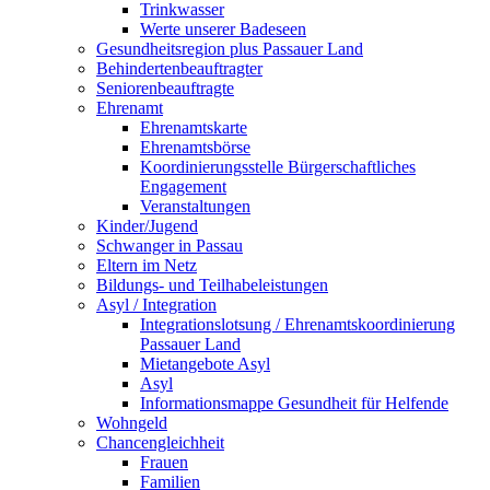
Trinkwasser
Werte unserer Badeseen
Gesundheitsregion plus Passauer Land
Behindertenbeauftragter
Seniorenbeauftragte
Ehrenamt
Ehrenamtskarte
Ehrenamtsbörse
Koordinierungsstelle Bürgerschaftliches
Engagement
Veranstaltungen
Kinder/Jugend
Schwanger in Passau
Eltern im Netz
Bildungs- und Teilhabeleistungen
Asyl / Integration
Integrationslotsung / Ehrenamtskoordinierung
Passauer Land
Mietangebote Asyl
Asyl
Informationsmappe Gesundheit für Helfende
Wohngeld
Chancengleichheit
Frauen
Familien