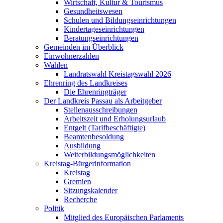
Wirtschaft, Kultur & Tourismus
Gesundheitswesen
Schulen und Bildungseinrichtungen
Kindertageseinrichtungen
Beratungseinrichtungen
Gemeinden im Überblick
Einwohnerzahlen
Wahlen
Landratswahl Kreistagswahl 2026
Ehrenring des Landkreises
Die Ehrenringträger
Der Landkreis Passau als Arbeitgeber
Stellenausschreibungen
Arbeitszeit und Erholungsurlaub
Entgelt (Tarifbeschäftigte)
Beamtenbesoldung
Ausbildung
Weiterbildungsmöglichkeiten
Kreistag-Bürgerinformation
Kreistag
Gremien
Sitzungskalender
Recherche
Politik
Mitglied des Europäischen Parlaments