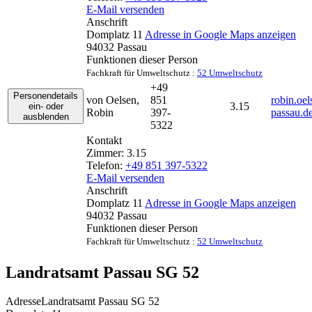
E-Mail versenden
Anschrift
Domplatz 11
Adresse in Google Maps anzeigen
94032
Passau
Funktionen dieser Person
Fachkraft für Umweltschutz :
52 Umweltschutz
+49
Personendetails
von Oelsen
,
851
robin.oe
3.15
ein- oder
Robin
397-
passau.d
ausblenden
5322
Kontakt
Zimmer:
3.15
Telefon:
+49 851 397-5322
E-Mail versenden
Anschrift
Domplatz 11
Adresse in Google Maps anzeigen
94032
Passau
Funktionen dieser Person
Fachkraft für Umweltschutz :
52 Umweltschutz
Landratsamt Passau SG 52
Adresse
Landratsamt Passau SG 52