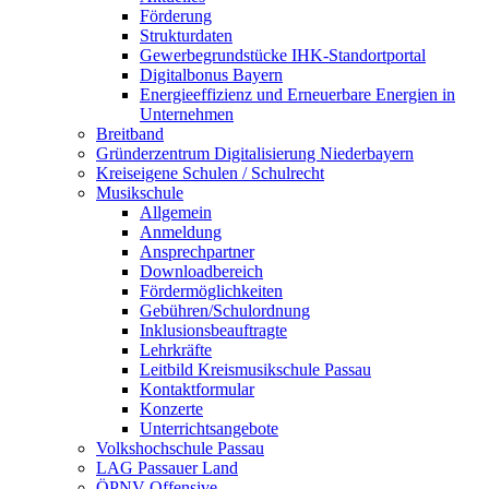
Förderung
Strukturdaten
Gewerbegrundstücke IHK-Standortportal
Digitalbonus Bayern
Energieeffizienz und Erneuerbare Energien in
Unternehmen
Breitband
Gründerzentrum Digitalisierung Niederbayern
Kreiseigene Schulen / Schulrecht
Musikschule
Allgemein
Anmeldung
Ansprechpartner
Downloadbereich
Fördermöglichkeiten
Gebühren/Schulordnung
Inklusionsbeauftragte
Lehrkräfte
Leitbild Kreismusikschule Passau
Kontaktformular
Konzerte
Unterrichtsangebote
Volkshochschule Passau
LAG Passauer Land
ÖPNV-Offensive