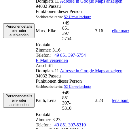
Domplatz 11
Adresse in Google Maps anzeigen
94032
Passau
Funktionen dieser Person
Sachbearbeiterin:
52 Umweltschutz
+49
Personendetails
851
Marx
,
Elke
3.16
elke.mar
ein- oder
397-
ausblenden
5754
Kontakt
Zimmer:
3.16
Telefon:
+49 851 397-5754
E-Mail versenden
Anschrift
Domplatz 11
Adresse in Google Maps anzeigen
94032
Passau
Funktionen dieser Person
Sachbearbeiterin:
52 Umweltschutz
+49
Personendetails
851
Pauli
,
Lena
3.23
lena.pau
ein- oder
397-
ausblenden
5310
Kontakt
Zimmer:
3.23
Telefon:
+49 851 397-5310