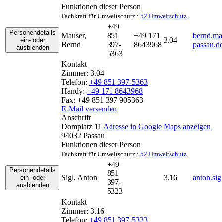
Funktionen dieser Person
Fachkraft für Umweltschutz :
52 Umweltschutz
+49
Personendetails
Mauser
,
851
+49 171
bernd.ma
3.04
ein- oder
Bernd
397-
8643968
passau.d
ausblenden
5363
Kontakt
Zimmer:
3.04
Telefon:
+49 851 397-5363
Handy:
+49 171 8643968
Fax:
+49 851 397 905363
E-Mail versenden
Anschrift
Domplatz 11
Adresse in Google Maps anzeigen
94032
Passau
Funktionen dieser Person
Fachkraft für Umweltschutz :
52 Umweltschutz
+49
Personendetails
851
Sigl
,
Anton
3.16
anton.si
ein- oder
397-
ausblenden
5323
Kontakt
Zimmer:
3.16
Telefon:
+49 851 397-5323