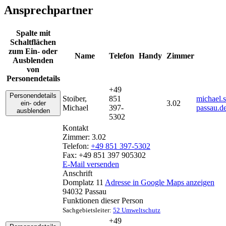
Ansprechpartner
Spalte mit
Schaltflächen
zum Ein- oder
Name
Telefon
Handy
Zimmer
Ausblenden
von
Personendetails
+49
Personendetails
Stoiber
,
851
michael.
3.02
ein- oder
Michael
397-
passau.d
ausblenden
5302
Kontakt
Zimmer:
3.02
Telefon:
+49 851 397-5302
Fax:
+49 851 397 905302
E-Mail versenden
Anschrift
Domplatz 11
Adresse in Google Maps anzeigen
94032
Passau
Funktionen dieser Person
Sachgebietsleiter:
52 Umweltschutz
+49