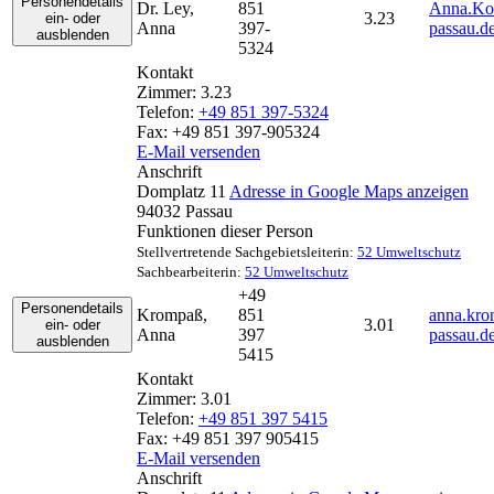
Personendetails
Dr.
Ley
,
851
Anna.Ko
3.23
ein- oder
Anna
397-
passau.d
ausblenden
5324
Kontakt
Zimmer:
3.23
Telefon:
+49 851 397-5324
Fax:
+49 851 397-905324
E-Mail versenden
Anschrift
Domplatz 11
Adresse in Google Maps anzeigen
94032
Passau
Funktionen dieser Person
Stellvertretende Sachgebietsleiterin:
52 Umweltschutz
Sachbearbeiterin:
52 Umweltschutz
+49
Personendetails
Krompaß
,
851
anna.kro
3.01
ein- oder
Anna
397
passau.d
ausblenden
5415
Kontakt
Zimmer:
3.01
Telefon:
+49 851 397 5415
Fax:
+49 851 397 905415
E-Mail versenden
Anschrift