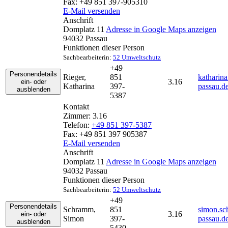
Fax:
+49 851 397-905310
E-Mail versenden
Anschrift
Domplatz 11
Adresse in Google Maps anzeigen
94032
Passau
Funktionen dieser Person
Sachbearbeiterin:
52 Umweltschutz
+49
Personendetails
Rieger
,
851
katharina
3.16
ein- oder
Katharina
397-
passau.d
ausblenden
5387
Kontakt
Zimmer:
3.16
Telefon:
+49 851 397-5387
Fax:
+49 851 397 905387
E-Mail versenden
Anschrift
Domplatz 11
Adresse in Google Maps anzeigen
94032
Passau
Funktionen dieser Person
Sachbearbeiterin:
52 Umweltschutz
+49
Personendetails
Schramm
,
851
simon.sc
3.16
ein- oder
Simon
397-
passau.d
ausblenden
5430