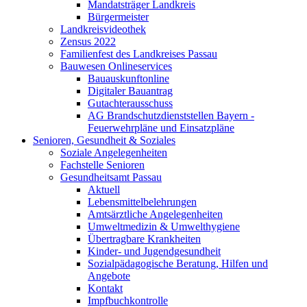
Mandatsträger Landkreis
Bürgermeister
Landkreisvideothek
Zensus 2022
Familienfest des Landkreises Passau
Bauwesen Onlineservices
Bauauskunftonline
Digitaler Bauantrag
Gutachterausschuss
AG Brandschutzdienststellen Bayern -
Feuerwehrpläne und Einsatzpläne
Senioren, Gesundheit & Soziales
Soziale Angelegenheiten
Fachstelle Senioren
Gesundheitsamt Passau
Aktuell
Lebensmittelbelehrungen
Amtsärztliche Angelegenheiten
Umweltmedizin & Umwelthygiene
Übertragbare Krankheiten
Kinder- und Jugendgesundheit
Sozialpädagogische Beratung, Hilfen und
Angebote
Kontakt
Impfbuchkontrolle