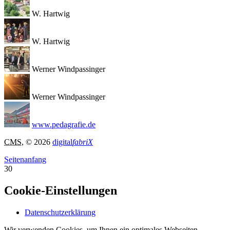
W. Hartwig
W. Hartwig
Werner Windpassinger
Werner Windpassinger
www.pedagrafie.de
CMS
, © 2026
digital
fabriX
Seitenanfang
30
Cookie-Einstellungen
Datenschutzerklärung
Wir verwenden Cookies, um Ihnen ein optimales Webseiten-