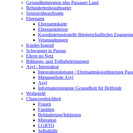
Gesundheitsregion plus Passauer Land
Behindertenbeauftragter
Seniorenbeauftragte
Ehrenamt
Ehrenamtskarte
Ehrenamtsbörse
Koordinierungsstelle Bürgerschaftliches Engagem
Veranstaltungen
Kinder/Jugend
Schwanger in Passau
Eltern im Netz
Bildungs- und Teilhabeleistungen
Asyl / Integration
Integrationslotsung / Ehrenamtskoordinierung Pas
Mietangebote Asyl
Asyl
Informationsmappe Gesundheit für Helfende
Wohngeld
Chancengleichheit
Frauen
Familien
Behinderung/Inklusion
Migration
LGBTQ
Selbsthilfe