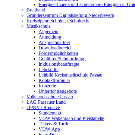
Energieeffizienz und Erneuerbare Energien in Un
Breitband
Gründerzentrum Digitalisierung Niederbayern
Kreiseigene Schulen / Schulrecht
Musikschule
Allgemein
Anmeldung
Ansprechpartner
Downloadbereich
Fördermöglichkeiten
Gebühren/Schulordnung
Inklusionsbeauftragte
Lehrkräfte
Leitbild Kreismusikschule Passau
Kontaktformular
Konzerte
Unterrichtsangebote
Volkshochschule Passau
LAG Passauer Land
ÖPNV-Offensive
Stundentakt
VDW-Wabenplan und Preistabelle
Tickets & Tarife
VDW-App
Fahrpläne