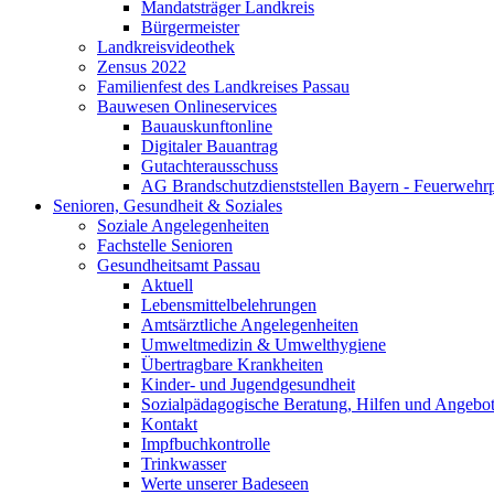
Mandatsträger Landkreis
Bürgermeister
Landkreisvideothek
Zensus 2022
Familienfest des Landkreises Passau
Bauwesen Onlineservices
Bauauskunftonline
Digitaler Bauantrag
Gutachterausschuss
AG Brandschutzdienststellen Bayern - Feuerwehrp
Senioren, Gesundheit & Soziales
Soziale Angelegenheiten
Fachstelle Senioren
Gesundheitsamt Passau
Aktuell
Lebensmittelbelehrungen
Amtsärztliche Angelegenheiten
Umweltmedizin & Umwelthygiene
Übertragbare Krankheiten
Kinder- und Jugendgesundheit
Sozialpädagogische Beratung, Hilfen und Angebo
Kontakt
Impfbuchkontrolle
Trinkwasser
Werte unserer Badeseen