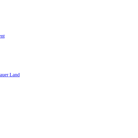
ent
sauer Land