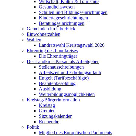
Wirtschaft, Kultur & Tourismus
Gesundheitswesen
Schulen und Bildungseinrichtungen
Kindertageseinrichtungen
Beratungseinrichtungen
Gemeinden im Überblick
Einwohnerzahlen
Wahlen
Landratswahl Kreistagswahl 2026
Ehrenring des Landkreises
Die Ehrenringträger
Der Landkreis Passau als Arbeitgeber
Stellenausschreibungen
Arbeitszeit und Erholungsurlaub
Entgelt (Tarifbeschäftigte)
Beamtenbesoldung
Ausbildung
Weiterbildungsmöglichkeiten
Kreistag-Bürgerinformation
Kreistag
Gremien
Sitzungskalender
Recherche
Politik
Mitglied des Europäischen Parlaments