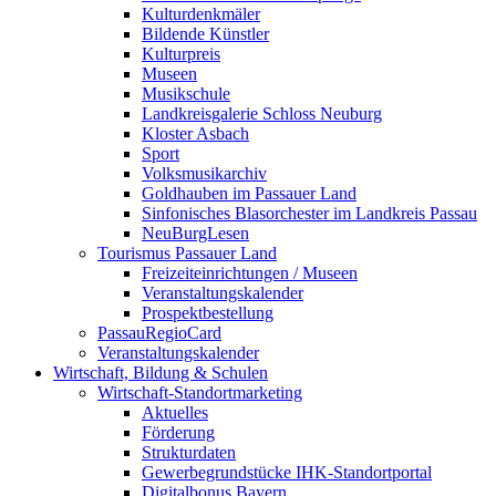
Kulturdenkmäler
Bildende Künstler
Kulturpreis
Museen
Musikschule
Landkreisgalerie Schloss Neuburg
Kloster Asbach
Sport
Volksmusikarchiv
Goldhauben im Passauer Land
Sinfonisches Blasorchester im Landkreis Passau
NeuBurgLesen
Tourismus Passauer Land
Freizeiteinrichtungen / Museen
Veranstaltungskalender
Prospektbestellung
PassauRegioCard
Veranstaltungskalender
Wirtschaft, Bildung & Schulen
Wirtschaft-Standortmarketing
Aktuelles
Förderung
Strukturdaten
Gewerbegrundstücke IHK-Standortportal
Digitalbonus Bayern