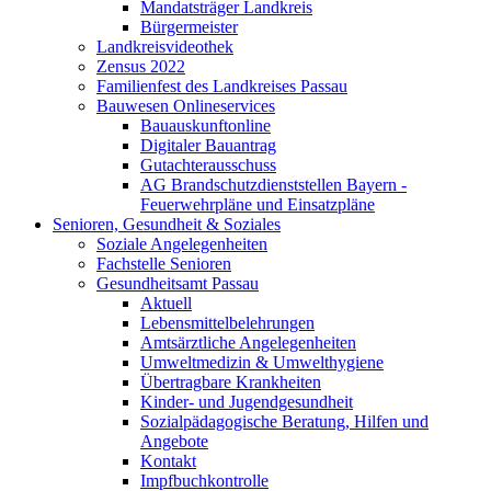
Mandatsträger Landkreis
Bürgermeister
Landkreisvideothek
Zensus 2022
Familienfest des Landkreises Passau
Bauwesen Onlineservices
Bauauskunftonline
Digitaler Bauantrag
Gutachterausschuss
AG Brandschutzdienststellen Bayern -
Feuerwehrpläne und Einsatzpläne
Senioren, Gesundheit & Soziales
Soziale Angelegenheiten
Fachstelle Senioren
Gesundheitsamt Passau
Aktuell
Lebensmittelbelehrungen
Amtsärztliche Angelegenheiten
Umweltmedizin & Umwelthygiene
Übertragbare Krankheiten
Kinder- und Jugendgesundheit
Sozialpädagogische Beratung, Hilfen und
Angebote
Kontakt
Impfbuchkontrolle