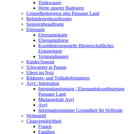
Trinkwasser
Werte unserer Badeseen
Gesundheitsregion plus Passauer Land
Behindertenbeauftragter
Seniorenbeauftragte
Ehrenamt
Ehrenamtskarte
Ehrenamtsbörse
Koordinierungsstelle Bürgerschaftliches
Engagement
Veranstaltungen
Kinder/Jugend
Schwanger in Passau
Eltern im Netz
Bildungs- und Teilhabeleistungen
Asyl / Integration
Integrationslotsung / Ehrenamtskoordinierung
Passauer Land
Mietangebote Asyl
Asyl
Informationsmappe Gesundheit für Helfende
Wohngeld
Chancengleichheit
Frauen
Familien