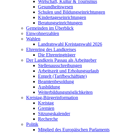
Wirtschaft, Kultur & Tourismus
Gesundheitswesen
Schulen und Bildungseinrichtungen
Kindertageseinrichtungen
Beratungseinrichtungen
Gemeinden im Überblick
Einwohnerzahlen
Wahlen
Landratswahl Kreistagswahl 2026
Ehrenring des Landkreises
Die Ehrenringträger
Der Landkreis Passau als Arbeitgeber
Stellenausschreibungen
Arbeitszeit und Erholungsurlaub
Entgelt (Tarifbeschäftigte)
Beamtenbesoldung
Ausbildung
Weiterbildungsmöglichkeiten
Kreistag-Bürgerinformation
Kreistag
Gremien
Sitzungskalender
Recherche
Politik
Mitglied des Europäischen Parlaments