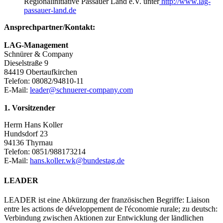
Regionalinitiative Passauer Land e.V. unter
http://www.lag-
passauer-land.de
Ansprechpartner/Kontakt:
LAG-Management
Schnürer & Company
Dieselstraße 9
84419 Obertaufkirchen
Telefon: 08082/94810-11
E-Mail:
leader@schnuerer-company.com
1. Vorsitzender
Herrn Hans Koller
Hundsdorf 23
94136 Thyrnau
Telefon: 0851/988173214
E-Mail:
hans.koller.wk@bundestag.de
LEADER
LEADER ist eine Abkürzung der französischen Begriffe: Liaison
entre les actions de développement de l'économie rurale; zu deutsch:
Verbindung zwischen Aktionen zur Entwicklung der ländlichen