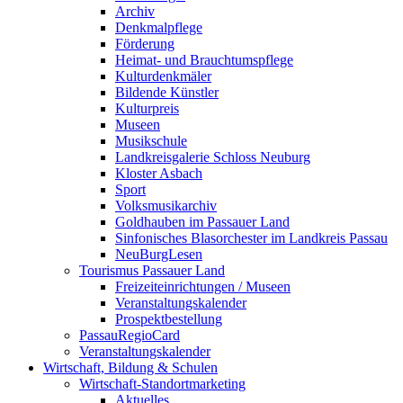
Archiv
Denkmalpflege
Förderung
Heimat- und Brauchtumspflege
Kulturdenkmäler
Bildende Künstler
Kulturpreis
Museen
Musikschule
Landkreisgalerie Schloss Neuburg
Kloster Asbach
Sport
Volksmusikarchiv
Goldhauben im Passauer Land
Sinfonisches Blasorchester im Landkreis Passau
NeuBurgLesen
Tourismus Passauer Land
Freizeiteinrichtungen / Museen
Veranstaltungskalender
Prospektbestellung
PassauRegioCard
Veranstaltungskalender
Wirtschaft, Bildung & Schulen
Wirtschaft-Standortmarketing
Aktuelles