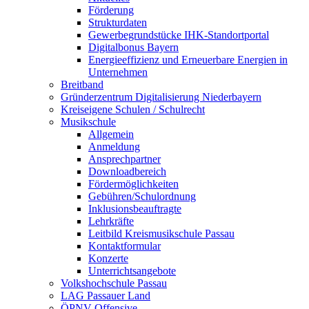
Förderung
Strukturdaten
Gewerbegrundstücke IHK-Standortportal
Digitalbonus Bayern
Energieeffizienz und Erneuerbare Energien in
Unternehmen
Breitband
Gründerzentrum Digitalisierung Niederbayern
Kreiseigene Schulen / Schulrecht
Musikschule
Allgemein
Anmeldung
Ansprechpartner
Downloadbereich
Fördermöglichkeiten
Gebühren/Schulordnung
Inklusionsbeauftragte
Lehrkräfte
Leitbild Kreismusikschule Passau
Kontaktformular
Konzerte
Unterrichtsangebote
Volkshochschule Passau
LAG Passauer Land
ÖPNV-Offensive