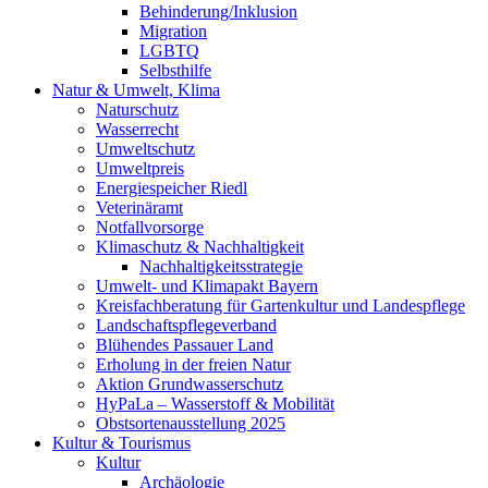
Behinderung/Inklusion
Migration
LGBTQ
Selbsthilfe
Natur & Umwelt, Klima
Naturschutz
Wasserrecht
Umweltschutz
Umweltpreis
Energiespeicher Riedl
Veterinäramt
Notfallvorsorge
Klimaschutz & Nachhaltigkeit
Nachhaltigkeitsstrategie
Umwelt- und Klimapakt Bayern
Kreisfachberatung für Gartenkultur und Landespflege
Landschaftspflegeverband
Blühendes Passauer Land
Erholung in der freien Natur
Aktion Grundwasserschutz
HyPaLa – Wasserstoff & Mobilität
Obstsortenausstellung 2025
Kultur & Tourismus
Kultur
Archäologie