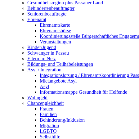
Gesundheitsregion plus Passauer Land
Behindertenbeauftragter
Seniorenbeauftragte
Ehrenamt
Ehrenamtskarte
Ehrenamtsbörse
Koordinierungsstelle Bürgerschaftliches Engagem
Veranstaltungen
Kinder/Jugend
Schwanger in Passau
Eltern im Netz
Bildungs- und Teilhabeleistungen
Asyl / Integration
Integrationslotsung / Ehrenamtskoordinierung Pas
Mietangebote Asyl
Asyl
Informationsmappe Gesundheit für Helfende
Wohngeld
Chancengleichheit
Frauen
Familien
Behinderung/Inklusion
Migration
LGBTQ
Selbsthilfe