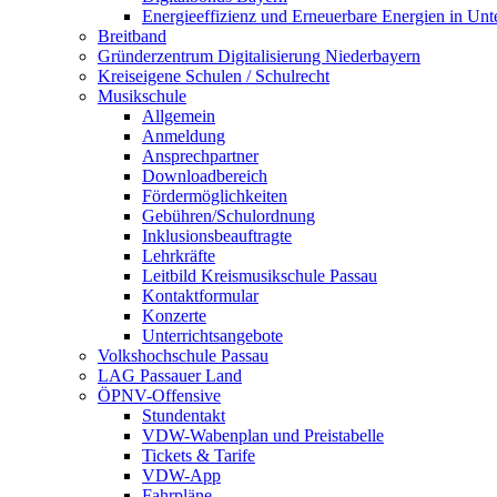
Energieeffizienz und Erneuerbare Energien in Un
Breitband
Gründerzentrum Digitalisierung Niederbayern
Kreiseigene Schulen / Schulrecht
Musikschule
Allgemein
Anmeldung
Ansprechpartner
Downloadbereich
Fördermöglichkeiten
Gebühren/Schulordnung
Inklusionsbeauftragte
Lehrkräfte
Leitbild Kreismusikschule Passau
Kontaktformular
Konzerte
Unterrichtsangebote
Volkshochschule Passau
LAG Passauer Land
ÖPNV-Offensive
Stundentakt
VDW-Wabenplan und Preistabelle
Tickets & Tarife
VDW-App
Fahrpläne