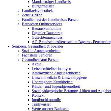
Mandatsträger Landkreis
Bürgermeister
Landkreisvideothek
Zensus 2022
Familienfest des Landkreises Passau
Bauwesen Onlineservices
Bauauskunftonline
Digitaler Bauantrag
Gutachterausschuss
AG Brandschutzdienststellen Bayern - Feuerwehrp
Senioren, Gesundheit & Soziales
Soziale Angelegenheiten
Fachstelle Senioren
Gesundheitsamt Passau
Aktuell
Lebensmittelbelehrungen
Amtsärztliche Angelegenheiten
Umweltmedizin & Umwelthygiene
Übertragbare Krankheiten
Kinder- und Jugendgesundheit
Sozialpädagogische Beratung, Hilfen und Angebo
Kontakt
Impfbuchkontrolle
Trinkwasser
Werte unserer Badeseen