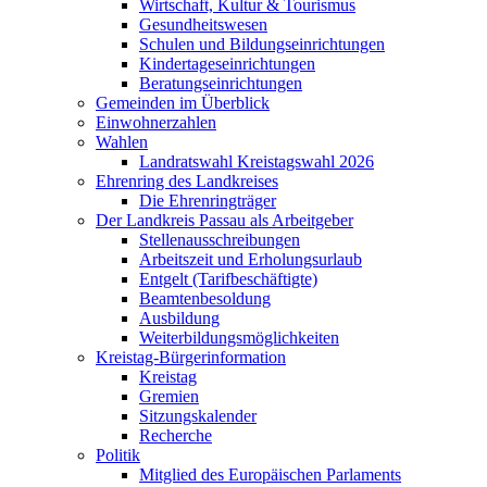
Wirtschaft, Kultur & Tourismus
Gesundheitswesen
Schulen und Bildungseinrichtungen
Kindertageseinrichtungen
Beratungseinrichtungen
Gemeinden im Überblick
Einwohnerzahlen
Wahlen
Landratswahl Kreistagswahl 2026
Ehrenring des Landkreises
Die Ehrenringträger
Der Landkreis Passau als Arbeitgeber
Stellenausschreibungen
Arbeitszeit und Erholungsurlaub
Entgelt (Tarifbeschäftigte)
Beamtenbesoldung
Ausbildung
Weiterbildungsmöglichkeiten
Kreistag-Bürgerinformation
Kreistag
Gremien
Sitzungskalender
Recherche
Politik
Mitglied des Europäischen Parlaments