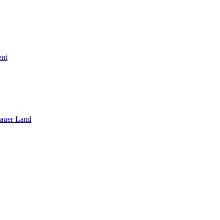
ent
sauer Land