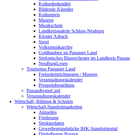
Kulturdenkmäler
Bildende Künstler
Kulturpreis
Museen
Musikschule
Landkreisgalerie Schloss Neuburg
Kloster Asbach
Sport
Volksmusikarchiv
Goldhauben im Passauer Land
Sinfonisches Blasorchester im Landkreis Passau
NeuBurgLesen
Tourismus Passauer Land
Freizeiteinrichtungen / Museen
Veranstaltungskalender
Prospektbestellung
PassauRegioCard
Veranstaltungskalender
Wirtschaft, Bildung & Schulen
Wirtschaft-Standortmarketing
Aktuelles
Förderung
Strukturdaten
Gewerbegrundstücke IHK-Standortportal
Digitalbonus Bayern