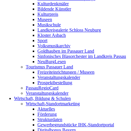
Kulturdenkmäler
Bildende Künstler
Kulturpreis
Museen
Musikschule
Landkreisgalerie Schloss Neuburg
Kloster Asbach
Sport
Volksmusikarchiv
Goldhauben im Passauer Land
Sinfonisches Blasorchester im Landkreis Passau
NeuBurgLesen
Tourismus Passauer Land
Freizeiteinrichtungen / Museen
Veranstaltungskalender
Prospektbestellung
PassauRegioCard
Veranstaltungskalender
Wirtschaft, Bildung & Schulen
Wirtschaft-Standortmarketing
Aktuelles
Förderung
Strukturdaten
Gewerbegrundstücke IHK-Standortportal
Digitalbonus Bayern