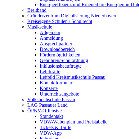
Energieeffizienz und Erneuerbare Energien in Un
Breitband
Gründerzentrum Digitalisierung Niederbayern
Kreiseigene Schulen / Schulrecht
Musikschule
Allgemein
Anmeldung
Ansprechpartner
Downloadbereich
Fördermöglichkeiten
Gebühren/Schulordnung
Inklusionsbeauftragte
Lehrkräfte
Leitbild Kreismusikschule Passau
Kontaktformular
Konzerte
Unterrichtsangebote
Volkshochschule Passau
LAG Passauer Land
ÖPNV-Offensive
Stundentakt
VDW-Wabenplan und Preistabelle
Tickets & Tarife
VDW-App
Fahrpläne