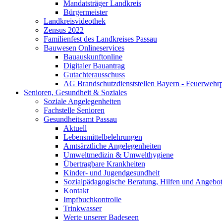
Mandatsträger Landkreis
Bürgermeister
Landkreisvideothek
Zensus 2022
Familienfest des Landkreises Passau
Bauwesen Onlineservices
Bauauskunftonline
Digitaler Bauantrag
Gutachterausschuss
AG Brandschutzdienststellen Bayern - Feuerwehrp
Senioren, Gesundheit & Soziales
Soziale Angelegenheiten
Fachstelle Senioren
Gesundheitsamt Passau
Aktuell
Lebensmittelbelehrungen
Amtsärztliche Angelegenheiten
Umweltmedizin & Umwelthygiene
Übertragbare Krankheiten
Kinder- und Jugendgesundheit
Sozialpädagogische Beratung, Hilfen und Angebo
Kontakt
Impfbuchkontrolle
Trinkwasser
Werte unserer Badeseen