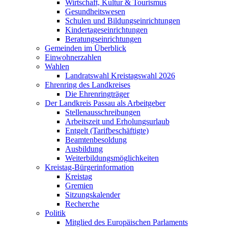
Wirtschaft, Kultur & Tourismus
Gesundheitswesen
Schulen und Bildungseinrichtungen
Kindertageseinrichtungen
Beratungseinrichtungen
Gemeinden im Überblick
Einwohnerzahlen
Wahlen
Landratswahl Kreistagswahl 2026
Ehrenring des Landkreises
Die Ehrenringträger
Der Landkreis Passau als Arbeitgeber
Stellenausschreibungen
Arbeitszeit und Erholungsurlaub
Entgelt (Tarifbeschäftigte)
Beamtenbesoldung
Ausbildung
Weiterbildungsmöglichkeiten
Kreistag-Bürgerinformation
Kreistag
Gremien
Sitzungskalender
Recherche
Politik
Mitglied des Europäischen Parlaments