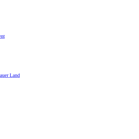
ent
sauer Land