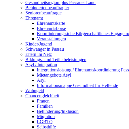
Gesundheitsregion plus Passauer Land
Behindertenbeauftragter
Seniorenbeauftragte
Ehrenamt
Ehrenamtskarte
Ehrenamtsbörse
Koordinierungsstelle Bürgerschaftliches Engagem
Veranstaltungen
Kinder/Jugend
Schwanger in Passau
Eltern im Netz
Bildungs- und Teilhabeleistungen
Asyl / Integration
Integrationslotsung / Ehrenamtskoordinierung Pas
Mietangebote Asyl
Asyl
Informationsmappe Gesundheit für Helfende
Wohngeld
Chancengleichheit
Frauen
Familien
Behinderung/Inklusion
Migration
LGBTQ
Selbsthilfe