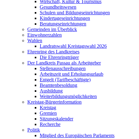
Wirtschaft, Kultur & Tourismus
Gesundheitswesen
Schulen und Bildungseinrichtungen
Kindertageseinrichtungen
Beratungseinrichtungen
Gemeinden im Überblick
Einwohnerzahlen
Wahlen
Landratswahl Kreistagswahl 2026
Ehrenring des Landkreises
Die Ehrenringträger
Der Landkreis Passau als Arbeitgeber
Stellenausschreibungen
Arbeitszeit und Erholungsurlaub
Entgelt (Tarifbeschäftigte)
Beamtenbesoldung
Ausbildung
Weiterbildungsmöglichkeiten
Kreistag-Bürgerinformation
Kreistag
Gremien
Sitzungskalender
Recherche
Politik
Mitglied des Europäischen Parlaments