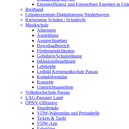
Energieeffizienz und Erneuerbare Energien in Un
Breitband
Gründerzentrum Digitalisierung Niederbayern
Kreiseigene Schulen / Schulrecht
Musikschule
Allgemein
Anmeldung
Ansprechpartner
Downloadbereich
Fördermöglichkeiten
Gebühren/Schulordnung
Inklusionsbeauftragte
Lehrkräfte
Leitbild Kreismusikschule Passau
Kontaktformular
Konzerte
Unterrichtsangebote
Volkshochschule Passau
LAG Passauer Land
ÖPNV-Offensive
Stundentakt
VDW-Wabenplan und Preistabelle
Tickets & Tarife
VDW-App
Fahrpläne