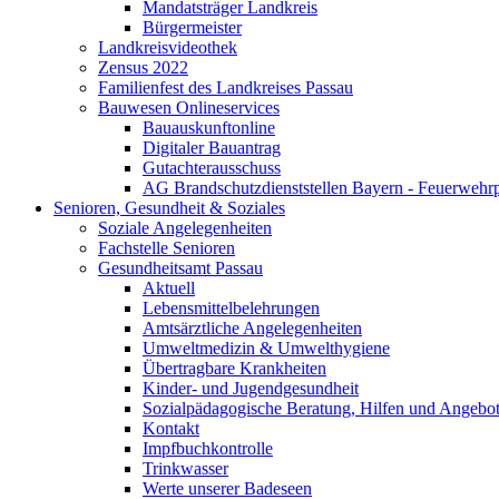
Mandatsträger Landkreis
Bürgermeister
Landkreisvideothek
Zensus 2022
Familienfest des Landkreises Passau
Bauwesen Onlineservices
Bauauskunftonline
Digitaler Bauantrag
Gutachterausschuss
AG Brandschutzdienststellen Bayern - Feuerwehrp
Senioren, Gesundheit & Soziales
Soziale Angelegenheiten
Fachstelle Senioren
Gesundheitsamt Passau
Aktuell
Lebensmittelbelehrungen
Amtsärztliche Angelegenheiten
Umweltmedizin & Umwelthygiene
Übertragbare Krankheiten
Kinder- und Jugendgesundheit
Sozialpädagogische Beratung, Hilfen und Angebo
Kontakt
Impfbuchkontrolle
Trinkwasser
Werte unserer Badeseen