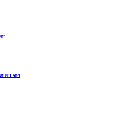
ent
sauer Land