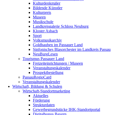
Kulturdenkmäler
Bildende Künstler
Kulturpreis
Museen
Musikschule
Landkreisgalerie Schloss Neuburg
Kloster Asbach
Sport
Volksmusikarchiv
Goldhauben im Passauer Land
Sinfonisches Blasorchester im Landkreis Passau
NeuBurgLesen
Tourismus Passauer Land
Freizeiteinrichtungen / Museen
Veranstaltungskalender
Prospektbestellung
PassauRegioCard
Veranstaltungskalender
Wirtschaft, Bildung & Schulen
Wirtschaft-Standortmarketing
Aktuelles
Förderung
Strukturdaten
Gewerbegrundstücke IHK-Standortportal
Digitalbonus Bayern