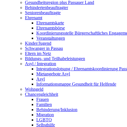
Gesundheitsregion plus Passauer Land
Behindertenbeauftragter
Seniorenbeauftragte
Ehrenamt
Ehrenamtskarte
Ehrenamtsbörse
Koordinierungsstelle Bürgerschaftliches Engagem
Veranstaltungen
Kinder/Jugend
Schwanger in Passau
Eltern im Netz
Bildungs- und Teilhabeleistungen
Asyl / Integration
Integrationslotsung / Ehrenamtskoordinierung Pas
Mietangebote Asyl
Asyl
Informationsmappe Gesundheit für Helfende
Wohngeld
Chancengleichheit
Frauen
Familien
Behinderung/Inklusion
Migration
LGBTQ
Selbsthilfe