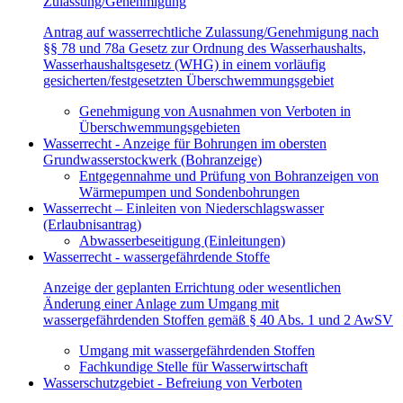
Zulassung/Genehmigung
Antrag auf wasserrechtliche Zulassung/Genehmigung nach
§§ 78 und 78a Gesetz zur Ordnung des Wasserhaushalts,
Wasserhaushaltsgesetz (WHG) in einem vorläufig
gesicherten/festgesetzten Überschwemmungsgebiet
Genehmigung von Ausnahmen von Verboten in
Überschwemmungsgebieten
Wasserrecht - Anzeige für Bohrungen im obersten
Grundwasserstockwerk (Bohranzeige)
Entgegennahme und Prüfung von Bohranzeigen von
Wärmepumpen und Sondenbohrungen
Wasserrecht – Einleiten von Niederschlagswasser
(Erlaubnisantrag)
Abwasserbeseitigung (Einleitungen)
Wasserrecht - wassergefährdende Stoffe
Anzeige der geplanten Errichtung oder wesentlichen
Änderung einer Anlage zum Umgang mit
wassergefährdenden Stoffen gemäß § 40 Abs. 1 und 2 AwSV
Umgang mit wassergefährdenden Stoffen
Fachkundige Stelle für Wasserwirtschaft
Wasserschutzgebiet - Befreiung von Verboten