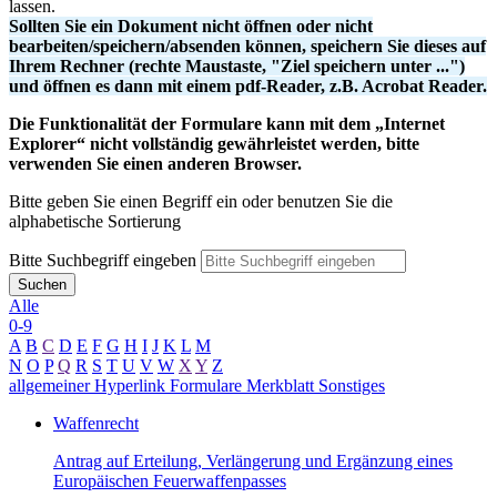
lassen.
Sollten Sie ein Dokument nicht öffnen oder nicht
bearbeiten/speichern/absenden können, speichern Sie dieses auf
Ihrem Rechner (rechte Maustaste, "Ziel speichern unter ...")
und öffnen es dann mit einem pdf-Reader, z.B. Acrobat Reader.
Die Funktionalität der Formulare kann mit dem „Internet
Explorer“ nicht vollständig gewährleistet werden, bitte
verwenden Sie einen anderen Browser.
Bitte geben Sie einen Begriff ein oder benutzen Sie die
alphabetische Sortierung
Bitte Suchbegriff eingeben
Suchen
Alle
0-9
A
B
C
D
E
F
G
H
I
J
K
L
M
N
O
P
Q
R
S
T
U
V
W
X
Y
Z
allgemeiner Hyperlink
Formulare
Merkblatt
Sonstiges
Waffenrecht
Antrag auf Erteilung, Verlängerung und Ergänzung eines
Europäischen Feuerwaffenpasses