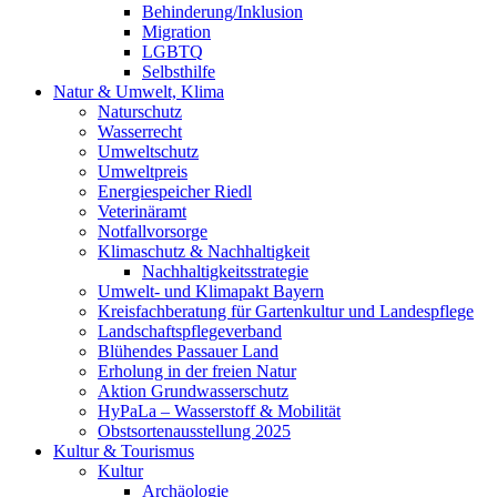
Behinderung/Inklusion
Migration
LGBTQ
Selbsthilfe
Natur & Umwelt, Klima
Naturschutz
Wasserrecht
Umweltschutz
Umweltpreis
Energiespeicher Riedl
Veterinäramt
Notfallvorsorge
Klimaschutz & Nachhaltigkeit
Nachhaltigkeitsstrategie
Umwelt- und Klimapakt Bayern
Kreisfachberatung für Gartenkultur und Landespflege
Landschaftspflegeverband
Blühendes Passauer Land
Erholung in der freien Natur
Aktion Grundwasserschutz
HyPaLa – Wasserstoff & Mobilität
Obstsortenausstellung 2025
Kultur & Tourismus
Kultur
Archäologie