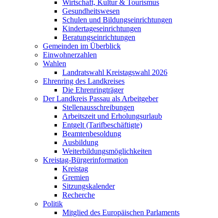
Wirtschaft, Kultur & Tourismus
Gesundheitswesen
Schulen und Bildungseinrichtungen
Kindertageseinrichtungen
Beratungseinrichtungen
Gemeinden im Überblick
Einwohnerzahlen
Wahlen
Landratswahl Kreistagswahl 2026
Ehrenring des Landkreises
Die Ehrenringträger
Der Landkreis Passau als Arbeitgeber
Stellenausschreibungen
Arbeitszeit und Erholungsurlaub
Entgelt (Tarifbeschäftigte)
Beamtenbesoldung
Ausbildung
Weiterbildungsmöglichkeiten
Kreistag-Bürgerinformation
Kreistag
Gremien
Sitzungskalender
Recherche
Politik
Mitglied des Europäischen Parlaments