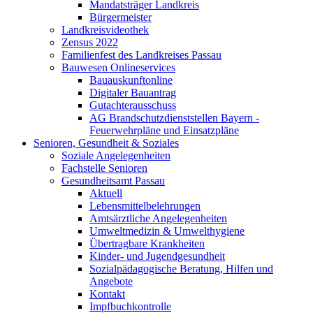
Mandatsträger Landkreis
Bürgermeister
Landkreisvideothek
Zensus 2022
Familienfest des Landkreises Passau
Bauwesen Onlineservices
Bauauskunftonline
Digitaler Bauantrag
Gutachterausschuss
AG Brandschutzdienststellen Bayern -
Feuerwehrpläne und Einsatzpläne
Senioren, Gesundheit & Soziales
Soziale Angelegenheiten
Fachstelle Senioren
Gesundheitsamt Passau
Aktuell
Lebensmittelbelehrungen
Amtsärztliche Angelegenheiten
Umweltmedizin & Umwelthygiene
Übertragbare Krankheiten
Kinder- und Jugendgesundheit
Sozialpädagogische Beratung, Hilfen und
Angebote
Kontakt
Impfbuchkontrolle