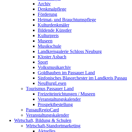
Archiv
Denkmalpflege
Förderung
Heimat- und Brauchtumspflege
Kulturdenkmäler
Bildende Künstler
Kulturpreis
Museen
Musikschule
Landkreisgalerie Schloss Neuburg
Kloster Asbach
Sport
Volksmusikarchiv
Goldhauben im Passauer Land
Sinfonisches Blasorchester im Landkreis Passau
NeuBurgLesen
Tourismus Passauer Land
Freizeiteinrichtungen / Museen
Veranstaltungskalender
Prospektbestellung
PassauRegioCard
Veranstaltungskalender
Wirtschaft, Bildung & Schulen
Wirtschaft-Standortmarketing
Aktuelles