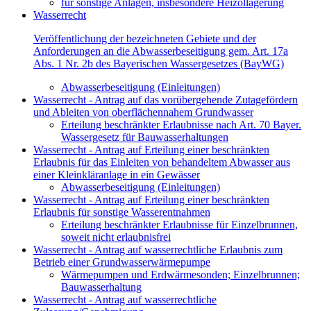
für sonstige Anlagen, insbesondere Heizöllagerung
Wasserrecht
Veröffentlichung der bezeichneten Gebiete und der
Anforderungen an die Abwasserbeseitigung gem. Art. 17a
Abs. 1 Nr. 2b des Bayerischen Wassergesetzes (BayWG)
Abwasserbeseitigung (Einleitungen)
Wasserrecht - Antrag auf das vorübergehende Zutagefördern
und Ableiten von oberflächennahem Grundwasser
Erteilung beschränkter Erlaubnisse nach Art. 70 Bayer.
Wassergesetz für Bauwasserhaltungen
Wasserrecht - Antrag auf Erteilung einer beschränkten
Erlaubnis für das Einleiten von behandeltem Abwasser aus
einer Kleinkläranlage in ein Gewässer
Abwasserbeseitigung (Einleitungen)
Wasserrecht - Antrag auf Erteilung einer beschränkten
Erlaubnis für sonstige Wasserentnahmen
Erteilung beschränkter Erlaubnisse für Einzelbrunnen,
soweit nicht erlaubnisfrei
Wasserrecht - Antrag auf wasserrechtliche Erlaubnis zum
Betrieb einer Grundwasserwärmepumpe
Wärmepumpen und Erdwärmesonden; Einzelbrunnen;
Bauwasserhaltung
Wasserrecht - Antrag auf wasserrechtliche