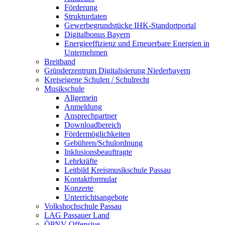
Förderung
Strukturdaten
Gewerbegrundstücke IHK-Standortportal
Digitalbonus Bayern
Energieeffizienz und Erneuerbare Energien in
Unternehmen
Breitband
Gründerzentrum Digitalisierung Niederbayern
Kreiseigene Schulen / Schulrecht
Musikschule
Allgemein
Anmeldung
Ansprechpartner
Downloadbereich
Fördermöglichkeiten
Gebühren/Schulordnung
Inklusionsbeauftragte
Lehrkräfte
Leitbild Kreismusikschule Passau
Kontaktformular
Konzerte
Unterrichtsangebote
Volkshochschule Passau
LAG Passauer Land
ÖPNV-Offensive