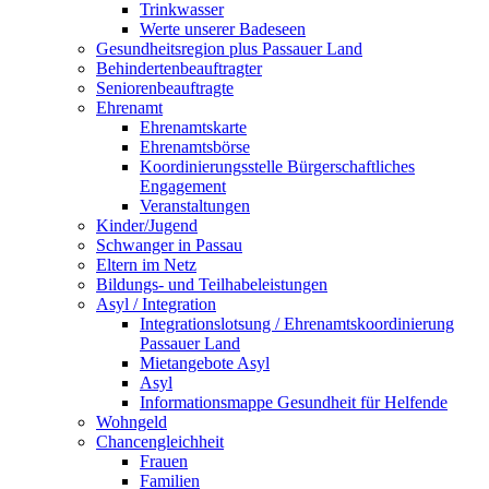
Trinkwasser
Werte unserer Badeseen
Gesundheitsregion plus Passauer Land
Behindertenbeauftragter
Seniorenbeauftragte
Ehrenamt
Ehrenamtskarte
Ehrenamtsbörse
Koordinierungsstelle Bürgerschaftliches
Engagement
Veranstaltungen
Kinder/Jugend
Schwanger in Passau
Eltern im Netz
Bildungs- und Teilhabeleistungen
Asyl / Integration
Integrationslotsung / Ehrenamtskoordinierung
Passauer Land
Mietangebote Asyl
Asyl
Informationsmappe Gesundheit für Helfende
Wohngeld
Chancengleichheit
Frauen
Familien