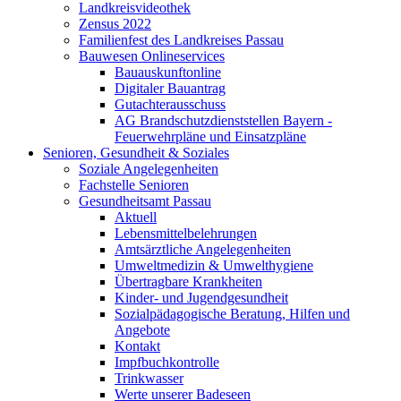
Landkreisvideothek
Zensus 2022
Familienfest des Landkreises Passau
Bauwesen Onlineservices
Bauauskunftonline
Digitaler Bauantrag
Gutachterausschuss
AG Brandschutzdienststellen Bayern -
Feuerwehrpläne und Einsatzpläne
Senioren, Gesundheit & Soziales
Soziale Angelegenheiten
Fachstelle Senioren
Gesundheitsamt Passau
Aktuell
Lebensmittelbelehrungen
Amtsärztliche Angelegenheiten
Umweltmedizin & Umwelthygiene
Übertragbare Krankheiten
Kinder- und Jugendgesundheit
Sozialpädagogische Beratung, Hilfen und
Angebote
Kontakt
Impfbuchkontrolle
Trinkwasser
Werte unserer Badeseen