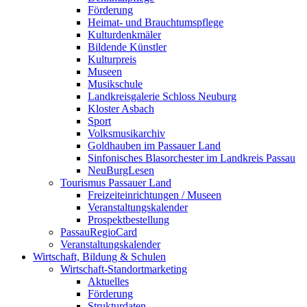
Förderung
Heimat- und Brauchtumspflege
Kulturdenkmäler
Bildende Künstler
Kulturpreis
Museen
Musikschule
Landkreisgalerie Schloss Neuburg
Kloster Asbach
Sport
Volksmusikarchiv
Goldhauben im Passauer Land
Sinfonisches Blasorchester im Landkreis Passau
NeuBurgLesen
Tourismus Passauer Land
Freizeiteinrichtungen / Museen
Veranstaltungskalender
Prospektbestellung
PassauRegioCard
Veranstaltungskalender
Wirtschaft, Bildung & Schulen
Wirtschaft-Standortmarketing
Aktuelles
Förderung
Strukturdaten