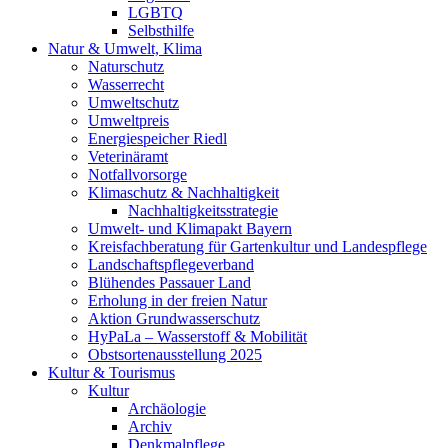
LGBTQ
Selbsthilfe
Natur & Umwelt, Klima
Naturschutz
Wasserrecht
Umweltschutz
Umweltpreis
Energiespeicher Riedl
Veterinäramt
Notfallvorsorge
Klimaschutz & Nachhaltigkeit
Nachhaltigkeitsstrategie
Umwelt- und Klimapakt Bayern
Kreisfachberatung für Gartenkultur und Landespflege
Landschaftspflegeverband
Blühendes Passauer Land
Erholung in der freien Natur
Aktion Grundwasserschutz
HyPaLa – Wasserstoff & Mobilität
Obstsortenausstellung 2025
Kultur & Tourismus
Kultur
Archäologie
Archiv
Denkmalpflege