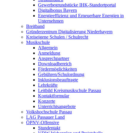
Gewerbegrundstücke IHK-Standortportal
Digitalbonus Bayern
Energieeffizienz und Erneuerbare Energien in
Unternehmen
Breitband
Gründerzentrum Digitalisierung Niederbayern
Kreiseigene Schulen / Schulrecht
Musikschule
Allgemein
Anmeldung
Ansprechpartner
Downloadbereich
Fördermöglichkeiten
Gebühren/Schulordnung
Inklusionsbeauftragte
Lehrkräfte
Leitbild Kreismusikschule Passau
Kontaktformular
Konzerte
Unterrichtsangebote
Volkshochschule Passau
LAG Passauer Land
ÖPNV-Offensive
Stundentakt