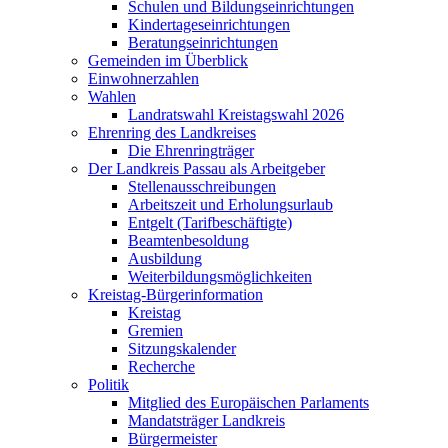
Schulen und Bildungseinrichtungen
Kindertageseinrichtungen
Beratungseinrichtungen
Gemeinden im Überblick
Einwohnerzahlen
Wahlen
Landratswahl Kreistagswahl 2026
Ehrenring des Landkreises
Die Ehrenringträger
Der Landkreis Passau als Arbeitgeber
Stellenausschreibungen
Arbeitszeit und Erholungsurlaub
Entgelt (Tarifbeschäftigte)
Beamtenbesoldung
Ausbildung
Weiterbildungsmöglichkeiten
Kreistag-Bürgerinformation
Kreistag
Gremien
Sitzungskalender
Recherche
Politik
Mitglied des Europäischen Parlaments
Mandatsträger Landkreis
Bürgermeister