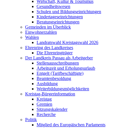
Wirtschaft, Kultur & Tourismus
Gesundheitswesen
Schulen und Bildungseinrichtungen
Kindertageseinrichtungen
Beratungseinrichtungen
Gemeinden im Überblick
Einwohnerzahlen
Wahlen
Landratswahl Kreistagswahl 2026
Ehrenring des Landkreises
Die Ehrenringträger
Der Landkreis Passau als Arbeitgeber
Stellenausschreibungen
Arbeitszeit und Erholungsurlaub
Entgelt (Tarifbeschäftigte)
Beamtenbesoldung
Ausbildung
Weiterbildungsmöglichkeiten
Kreistag-Bürgerinformation
Kreistag
Gremien
Sitzungskalender
Recherche
Politik
Mitglied des Europäischen Parlaments