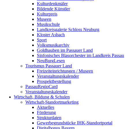
Kulturdenkmäler
Bildende Künstler
Kulturpreis
Museen
Musikschule
Landkreisgalerie Schloss Neuburg
Kloster Asbach
Sport
Volksmusikarchiv
Goldhauben im Passauer Land
Sinfonisches Blasorchester im Landkreis Passau
NeuBurgLesen
Tourismus Passauer Land
Freizeiteinrichtungen / Museen
Veranstaltungskalender
Prospektbestellung
PassauRegioCard
Veranstaltungskalender
Wirtschaft, Bildung & Schulen
Wirtschaft-Standortmarketing
Aktuelles
Förderung
Strukturdaten
Gewerbegrundstücke IHK-Standortportal
Digitalbonus Bayern