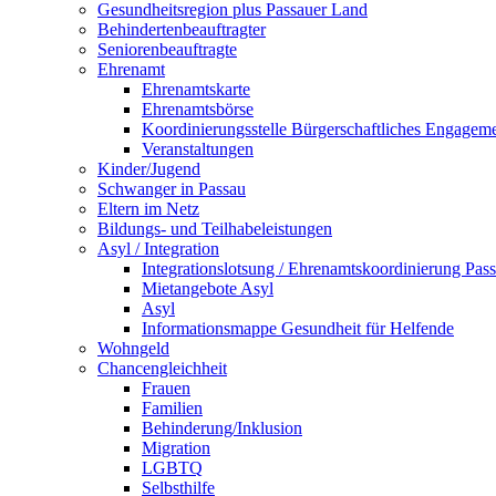
Gesundheitsregion plus Passauer Land
Behindertenbeauftragter
Seniorenbeauftragte
Ehrenamt
Ehrenamtskarte
Ehrenamtsbörse
Koordinierungsstelle Bürgerschaftliches Engagem
Veranstaltungen
Kinder/Jugend
Schwanger in Passau
Eltern im Netz
Bildungs- und Teilhabeleistungen
Asyl / Integration
Integrationslotsung / Ehrenamtskoordinierung Pas
Mietangebote Asyl
Asyl
Informationsmappe Gesundheit für Helfende
Wohngeld
Chancengleichheit
Frauen
Familien
Behinderung/Inklusion
Migration
LGBTQ
Selbsthilfe