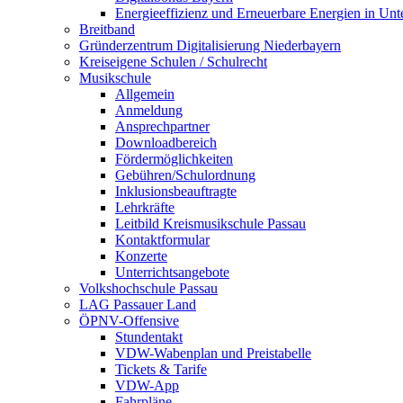
Energieeffizienz und Erneuerbare Energien in Un
Breitband
Gründerzentrum Digitalisierung Niederbayern
Kreiseigene Schulen / Schulrecht
Musikschule
Allgemein
Anmeldung
Ansprechpartner
Downloadbereich
Fördermöglichkeiten
Gebühren/Schulordnung
Inklusionsbeauftragte
Lehrkräfte
Leitbild Kreismusikschule Passau
Kontaktformular
Konzerte
Unterrichtsangebote
Volkshochschule Passau
LAG Passauer Land
ÖPNV-Offensive
Stundentakt
VDW-Wabenplan und Preistabelle
Tickets & Tarife
VDW-App
Fahrpläne