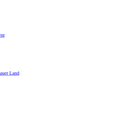
ent
sauer Land