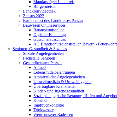
Mandatsträger Landkreis
Bürgermeister
Landkreisvideothek
Zensus 2022
Familienfest des Landkreises Passau
Bauwesen Onlineservices
Bauauskunftonline
Digitaler Bauantrag
Gutachterausschuss
AG Brandschutzdienststellen Bayern - Feuerwehrp
Senioren, Gesundheit & Soziales
Soziale Angelegenheiten
Fachstelle Senioren
Gesundheitsamt Passau
Aktuell
Lebensmittelbelehrungen
Amtsärztliche Angelegenheiten
Umweltmedizin & Umwelthygiene
Übertragbare Krankheiten
Kinder- und Jugendgesundheit
Sozialpädagogische Beratung, Hilfen und Angebo
Kontakt
Impfbuchkontrolle
Trinkwasser
Werte unserer Badeseen