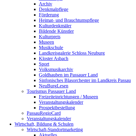
Archiv
Denkmalpflege
Förderung
Heimat- und Brauchtumspflege
Kulturdenkmäler
Bildende Künstler
Kulturpreis
Museen
Musikschule
Landkreisgalerie Schloss Neuburg
Kloster Asbach
Sport
Volksmusikarchiv
Goldhauben im Passauer Land
Sinfonisches Blasorchester im Landkreis Passau
NeuBurgLesen
Tourismus Passauer Land
Freizeiteinrichtungen / Museen
Veranstaltungskalender
Prospektbestellung
PassauRegioCard
Veranstaltungskalender
Wirtschaft, Bildung & Schulen
Wirtschaft-Standortmarketing
Aktuelles