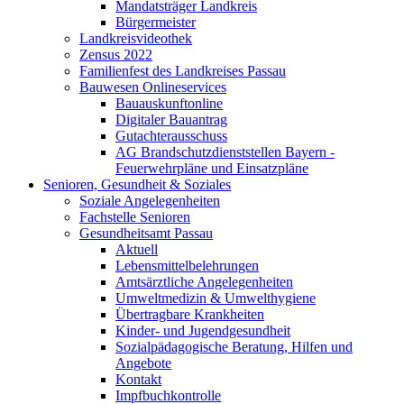
Mandatsträger Landkreis
Bürgermeister
Landkreisvideothek
Zensus 2022
Familienfest des Landkreises Passau
Bauwesen Onlineservices
Bauauskunftonline
Digitaler Bauantrag
Gutachterausschuss
AG Brandschutzdienststellen Bayern -
Feuerwehrpläne und Einsatzpläne
Senioren, Gesundheit & Soziales
Soziale Angelegenheiten
Fachstelle Senioren
Gesundheitsamt Passau
Aktuell
Lebensmittelbelehrungen
Amtsärztliche Angelegenheiten
Umweltmedizin & Umwelthygiene
Übertragbare Krankheiten
Kinder- und Jugendgesundheit
Sozialpädagogische Beratung, Hilfen und
Angebote
Kontakt
Impfbuchkontrolle