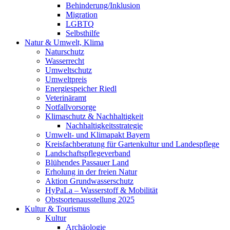
Behinderung/Inklusion
Migration
LGBTQ
Selbsthilfe
Natur & Umwelt, Klima
Naturschutz
Wasserrecht
Umweltschutz
Umweltpreis
Energiespeicher Riedl
Veterinäramt
Notfallvorsorge
Klimaschutz & Nachhaltigkeit
Nachhaltigkeitsstrategie
Umwelt- und Klimapakt Bayern
Kreisfachberatung für Gartenkultur und Landespflege
Landschaftspflegeverband
Blühendes Passauer Land
Erholung in der freien Natur
Aktion Grundwasserschutz
HyPaLa – Wasserstoff & Mobilität
Obstsortenausstellung 2025
Kultur & Tourismus
Kultur
Archäologie