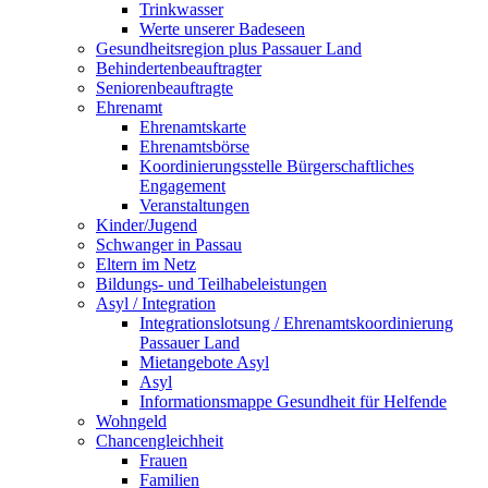
Trinkwasser
Werte unserer Badeseen
Gesundheitsregion plus Passauer Land
Behindertenbeauftragter
Seniorenbeauftragte
Ehrenamt
Ehrenamtskarte
Ehrenamtsbörse
Koordinierungsstelle Bürgerschaftliches
Engagement
Veranstaltungen
Kinder/Jugend
Schwanger in Passau
Eltern im Netz
Bildungs- und Teilhabeleistungen
Asyl / Integration
Integrationslotsung / Ehrenamtskoordinierung
Passauer Land
Mietangebote Asyl
Asyl
Informationsmappe Gesundheit für Helfende
Wohngeld
Chancengleichheit
Frauen
Familien