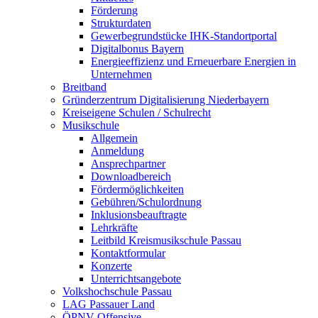
Förderung
Strukturdaten
Gewerbegrundstücke IHK-Standortportal
Digitalbonus Bayern
Energieeffizienz und Erneuerbare Energien in
Unternehmen
Breitband
Gründerzentrum Digitalisierung Niederbayern
Kreiseigene Schulen / Schulrecht
Musikschule
Allgemein
Anmeldung
Ansprechpartner
Downloadbereich
Fördermöglichkeiten
Gebühren/Schulordnung
Inklusionsbeauftragte
Lehrkräfte
Leitbild Kreismusikschule Passau
Kontaktformular
Konzerte
Unterrichtsangebote
Volkshochschule Passau
LAG Passauer Land
ÖPNV-Offensive