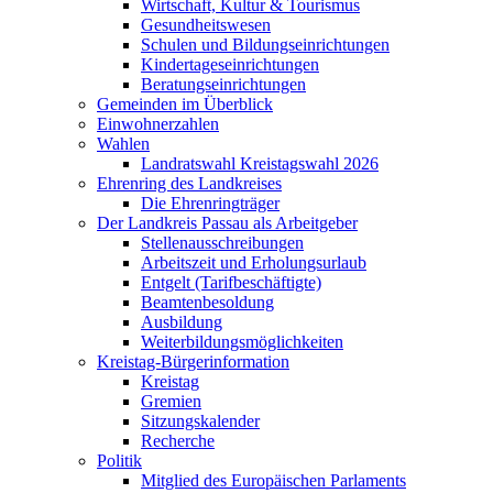
Wirtschaft, Kultur & Tourismus
Gesundheitswesen
Schulen und Bildungseinrichtungen
Kindertageseinrichtungen
Beratungseinrichtungen
Gemeinden im Überblick
Einwohnerzahlen
Wahlen
Landratswahl Kreistagswahl 2026
Ehrenring des Landkreises
Die Ehrenringträger
Der Landkreis Passau als Arbeitgeber
Stellenausschreibungen
Arbeitszeit und Erholungsurlaub
Entgelt (Tarifbeschäftigte)
Beamtenbesoldung
Ausbildung
Weiterbildungsmöglichkeiten
Kreistag-Bürgerinformation
Kreistag
Gremien
Sitzungskalender
Recherche
Politik
Mitglied des Europäischen Parlaments