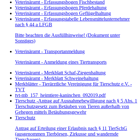
Veterinäramt - Erfassungsbogen Fischbestand
Veterinäramt - Erfassungsbogen Pferdehaltung
Veterinäramt - Erfassungsbogen Geflügelhaltung
Veterinäramt - Erfassungstabelle Lebensmittelunternehmer
nach § 44 a LFGB
Bitte beachten die Ausfüllhinweise! (Dokument unter
Sonstiges)
Veterinäramt - Transportanmeldung
Veterinäramt - Anmeldung eines Tiertransports
Veterinäramt - Merkblatt Schaf-Ziegenhaltung
Veterinäramt - Merkblatt Schweinehaltung
Merkblätter - Tierärztliche Vereinigung für Tierschutz e.V. -
TVT
tvt-mb_157_heimtiere-kaninchen_092019.pdf
Tierschutz -Antrag auf Ausnahmebewilligung nach § 5 Abs. 1
Tierschutzgesetz zum Betäuben von Tieren außerhalb von
Gehegen mittels Betäubungsgewehr
Tierschutz
Antrag auf Erteilung einer Erlaubnis nach § 11 TierSchG
(ausgenommen Tierbörsen, Zirkusse und wandernde
Tierschauen)