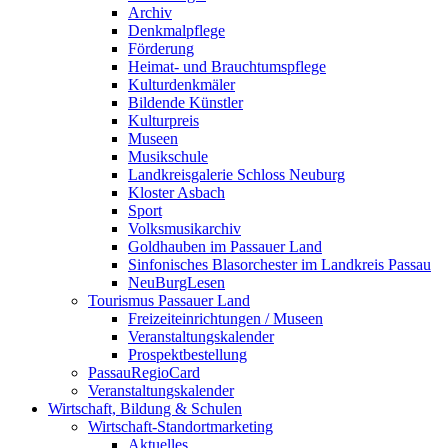
Archiv
Denkmalpflege
Förderung
Heimat- und Brauchtumspflege
Kulturdenkmäler
Bildende Künstler
Kulturpreis
Museen
Musikschule
Landkreisgalerie Schloss Neuburg
Kloster Asbach
Sport
Volksmusikarchiv
Goldhauben im Passauer Land
Sinfonisches Blasorchester im Landkreis Passau
NeuBurgLesen
Tourismus Passauer Land
Freizeiteinrichtungen / Museen
Veranstaltungskalender
Prospektbestellung
PassauRegioCard
Veranstaltungskalender
Wirtschaft, Bildung & Schulen
Wirtschaft-Standortmarketing
Aktuelles