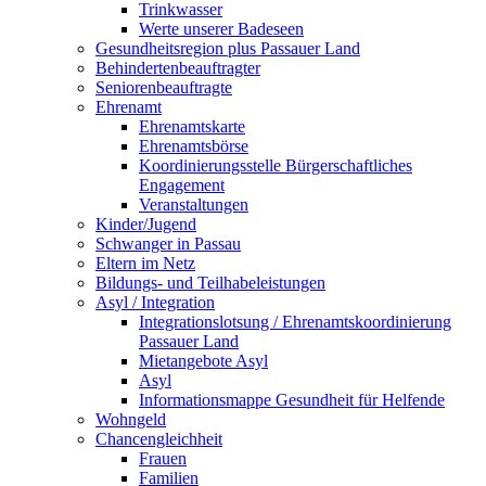
Trinkwasser
Werte unserer Badeseen
Gesundheitsregion plus Passauer Land
Behindertenbeauftragter
Seniorenbeauftragte
Ehrenamt
Ehrenamtskarte
Ehrenamtsbörse
Koordinierungsstelle Bürgerschaftliches
Engagement
Veranstaltungen
Kinder/Jugend
Schwanger in Passau
Eltern im Netz
Bildungs- und Teilhabeleistungen
Asyl / Integration
Integrationslotsung / Ehrenamtskoordinierung
Passauer Land
Mietangebote Asyl
Asyl
Informationsmappe Gesundheit für Helfende
Wohngeld
Chancengleichheit
Frauen
Familien