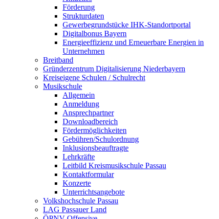
Förderung
Strukturdaten
Gewerbegrundstücke IHK-Standortportal
Digitalbonus Bayern
Energieeffizienz und Erneuerbare Energien in
Unternehmen
Breitband
Gründerzentrum Digitalisierung Niederbayern
Kreiseigene Schulen / Schulrecht
Musikschule
Allgemein
Anmeldung
Ansprechpartner
Downloadbereich
Fördermöglichkeiten
Gebühren/Schulordnung
Inklusionsbeauftragte
Lehrkräfte
Leitbild Kreismusikschule Passau
Kontaktformular
Konzerte
Unterrichtsangebote
Volkshochschule Passau
LAG Passauer Land
ÖPNV-Offensive