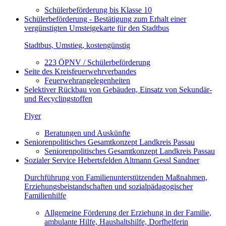
Schülerbeförderung bis Klasse 10
Schülerbeförderung - Bestätigung zum Erhalt einer
vergünstigten Umsteigekarte für den Stadtbus
Stadtbus, Umstieg, kostengünstig
223 ÖPNV / Schülerbeförderung
Seite des Kreisfeuerwehrverbandes
Feuerwehrangelegenheiten
Selektiver Rückbau von Gebäuden, Einsatz von Sekundär-
und Recyclingstoffen
Flyer
Beratungen und Auskünfte
Seniorenpolitisches Gesamtkonzept Landkreis Passau
Seniorenpolitisches Gesamtkonzept Landkreis Passau
Sozialer Service Hebertsfelden Altmann Gessl Sandner
Durchführung von Familienunterstützenden Maßnahmen,
Erziehungsbeistandschaften und sozialpädagogischer
Familienhilfe
Allgemeine Förderung der Erziehung in der Familie,
ambulante Hilfe, Haushaltshilfe, Dorfhelferin