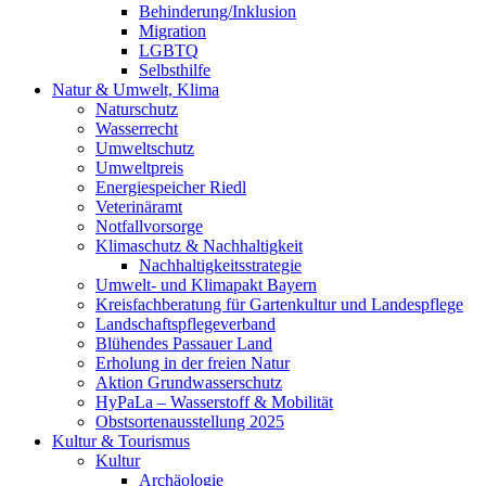
Behinderung/Inklusion
Migration
LGBTQ
Selbsthilfe
Natur & Umwelt, Klima
Naturschutz
Wasserrecht
Umweltschutz
Umweltpreis
Energiespeicher Riedl
Veterinäramt
Notfallvorsorge
Klimaschutz & Nachhaltigkeit
Nachhaltigkeitsstrategie
Umwelt- und Klimapakt Bayern
Kreisfachberatung für Gartenkultur und Landespflege
Landschaftspflegeverband
Blühendes Passauer Land
Erholung in der freien Natur
Aktion Grundwasserschutz
HyPaLa – Wasserstoff & Mobilität
Obstsortenausstellung 2025
Kultur & Tourismus
Kultur
Archäologie