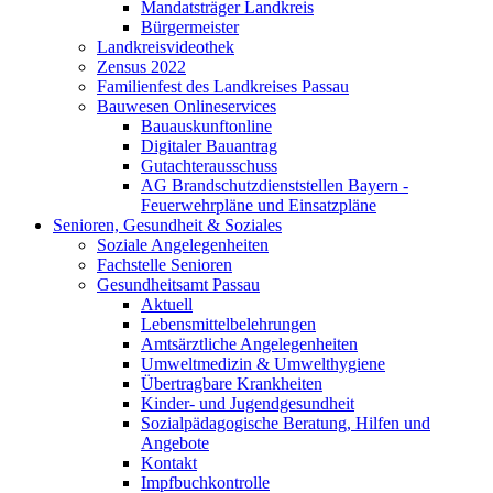
Mandatsträger Landkreis
Bürgermeister
Landkreisvideothek
Zensus 2022
Familienfest des Landkreises Passau
Bauwesen Onlineservices
Bauauskunftonline
Digitaler Bauantrag
Gutachterausschuss
AG Brandschutzdienststellen Bayern -
Feuerwehrpläne und Einsatzpläne
Senioren, Gesundheit & Soziales
Soziale Angelegenheiten
Fachstelle Senioren
Gesundheitsamt Passau
Aktuell
Lebensmittelbelehrungen
Amtsärztliche Angelegenheiten
Umweltmedizin & Umwelthygiene
Übertragbare Krankheiten
Kinder- und Jugendgesundheit
Sozialpädagogische Beratung, Hilfen und
Angebote
Kontakt
Impfbuchkontrolle