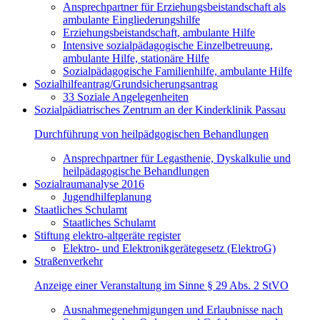
Ansprechpartner für Erziehungsbeistandschaft als
ambulante Eingliederungshilfe
Erziehungsbeistandschaft, ambulante Hilfe
Intensive sozialpädagogische Einzelbetreuung,
ambulante Hilfe, stationäre Hilfe
Sozialpädagogische Familienhilfe, ambulante Hilfe
Sozialhilfeantrag/Grundsicherungsantrag
33 Soziale Angelegenheiten
Sozialpädiatrisches Zentrum an der Kinderklinik Passau
Durchführung von heilpädgogischen Behandlungen
Ansprechpartner für Legasthenie, Dyskalkulie und
heilpädagogische Behandlungen
Sozialraumanalyse 2016
Jugendhilfeplanung
Staatliches Schulamt
Staatliches Schulamt
Stiftung elektro-altgeräte register
Elektro- und Elektronikgerätegesetz (ElektroG)
Straßenverkehr
Anzeige einer Veranstaltung im Sinne § 29 Abs. 2 StVO
Ausnahmegenehmigungen und Erlaubnisse nach