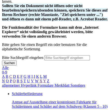
lassen.
Sollten Sie ein Dokument nicht öffnen oder nicht
bearbeiten/speichern/absenden können, speichern Sie dieses auf
Ihrem Rechner (rechte Maustaste, "Ziel speichern unter ...")
und öffnen es dann mit einem pdf-Reader, z.B. Acrobat Reader.
Die Funktionalität der Formulare kann mit dem „Internet
Explorer“ nicht vollständig gewährleistet werden, bitte
verwenden Sie einen anderen Browser.
Bitte geben Sie einen Begriff ein oder benutzen Sie die
alphabetische Sortierung
Bitte Suchbegriff eingeben
Suchen
Alle
0-9
A
B
C
D
E
F
G
H
I
J
K
L
M
N
O
P
Q
R
S
T
U
V
W
X
Y
Z
allgemeiner Hyperlink
Formulare
Merkblatt
Sonstiges
Schülerbeförderung
Antrag auf Ausstellung einer kostenlosen Fahrkarte für
Schülerinnen und Schüler auf dem Schulweg (Klassen 5 - 10)