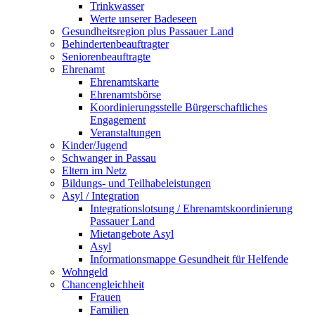
Trinkwasser
Werte unserer Badeseen
Gesundheitsregion plus Passauer Land
Behindertenbeauftragter
Seniorenbeauftragte
Ehrenamt
Ehrenamtskarte
Ehrenamtsbörse
Koordinierungsstelle Bürgerschaftliches
Engagement
Veranstaltungen
Kinder/Jugend
Schwanger in Passau
Eltern im Netz
Bildungs- und Teilhabeleistungen
Asyl / Integration
Integrationslotsung / Ehrenamtskoordinierung
Passauer Land
Mietangebote Asyl
Asyl
Informationsmappe Gesundheit für Helfende
Wohngeld
Chancengleichheit
Frauen
Familien