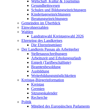
Wirtschaft, Kultur & Tourismus
Gesundheitswesen
Schulen und Bildungseinrichtungen
Kindertageseinrichtungen
Beratungseinrichtungen
Gemeinden im Überblick
Einwohnerzahlen
Wahlen
Landratswahl Kreistagswahl 2026
Ehrenring des Landkreises
Die Ehrenringträger
Der Landkreis Passau als Arbeitgeber
Stellenausschreibungen
Arbeitszeit und Erholungsurlaub
Entgelt (Tarifbeschäftigte)
Beamtenbesoldung
Ausbildung
Weiterbildungsmöglichkeiten
Kreistag-Bürgerinformation
Kreistag
Gremien
Sitzungskalender
Recherche
Politik
Mitglied des Europäischen Parlaments