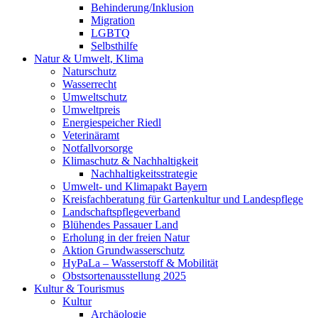
Behinderung/Inklusion
Migration
LGBTQ
Selbsthilfe
Natur & Umwelt, Klima
Naturschutz
Wasserrecht
Umweltschutz
Umweltpreis
Energiespeicher Riedl
Veterinäramt
Notfallvorsorge
Klimaschutz & Nachhaltigkeit
Nachhaltigkeitsstrategie
Umwelt- und Klimapakt Bayern
Kreisfachberatung für Gartenkultur und Landespflege
Landschaftspflegeverband
Blühendes Passauer Land
Erholung in der freien Natur
Aktion Grundwasserschutz
HyPaLa – Wasserstoff & Mobilität
Obstsortenausstellung 2025
Kultur & Tourismus
Kultur
Archäologie