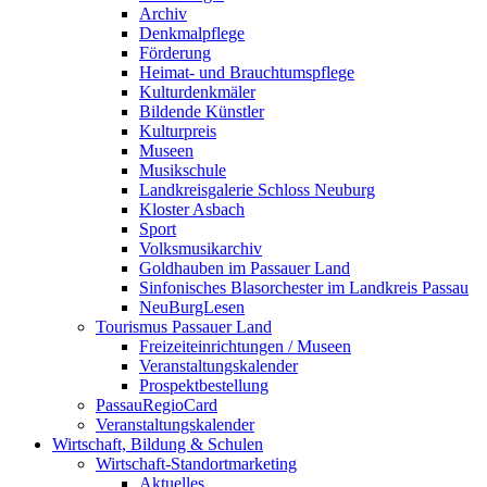
Archiv
Denkmalpflege
Förderung
Heimat- und Brauchtumspflege
Kulturdenkmäler
Bildende Künstler
Kulturpreis
Museen
Musikschule
Landkreisgalerie Schloss Neuburg
Kloster Asbach
Sport
Volksmusikarchiv
Goldhauben im Passauer Land
Sinfonisches Blasorchester im Landkreis Passau
NeuBurgLesen
Tourismus Passauer Land
Freizeiteinrichtungen / Museen
Veranstaltungskalender
Prospektbestellung
PassauRegioCard
Veranstaltungskalender
Wirtschaft, Bildung & Schulen
Wirtschaft-Standortmarketing
Aktuelles