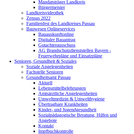
Mandatsträger Landkreis
Bürgermeister
Landkreisvideothek
Zensus 2022
Familienfest des Landkreises Passau
Bauwesen Onlineservices
Bauauskunftonline
Digitaler Bauantrag
Gutachterausschuss
AG Brandschutzdienststellen Bayern -
Feuerwehrpläne und Einsatzpläne
Senioren, Gesundheit & Soziales
Soziale Angelegenheiten
Fachstelle Senioren
Gesundheitsamt Passau
Aktuell
Lebensmittelbelehrungen
Amtsärztliche Angelegenheiten
Umweltmedizin & Umwelthygiene
Übertragbare Krankheiten
Kinder- und Jugendgesundheit
Sozialpädagogische Beratung, Hilfen und
Angebote
Kontakt
Impfbuchkontrolle