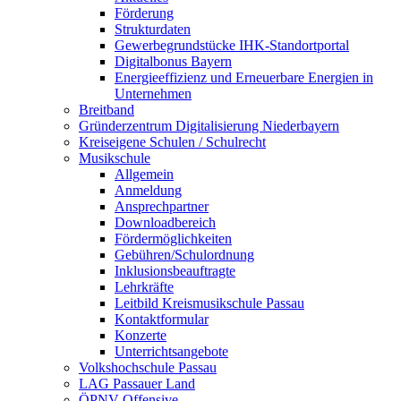
Förderung
Strukturdaten
Gewerbegrundstücke IHK-Standortportal
Digitalbonus Bayern
Energieeffizienz und Erneuerbare Energien in
Unternehmen
Breitband
Gründerzentrum Digitalisierung Niederbayern
Kreiseigene Schulen / Schulrecht
Musikschule
Allgemein
Anmeldung
Ansprechpartner
Downloadbereich
Fördermöglichkeiten
Gebühren/Schulordnung
Inklusionsbeauftragte
Lehrkräfte
Leitbild Kreismusikschule Passau
Kontaktformular
Konzerte
Unterrichtsangebote
Volkshochschule Passau
LAG Passauer Land
ÖPNV-Offensive