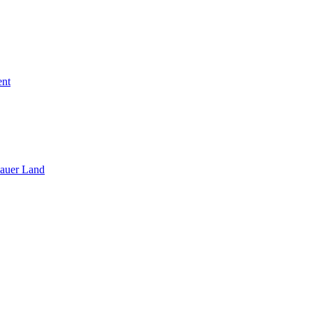
ent
sauer Land