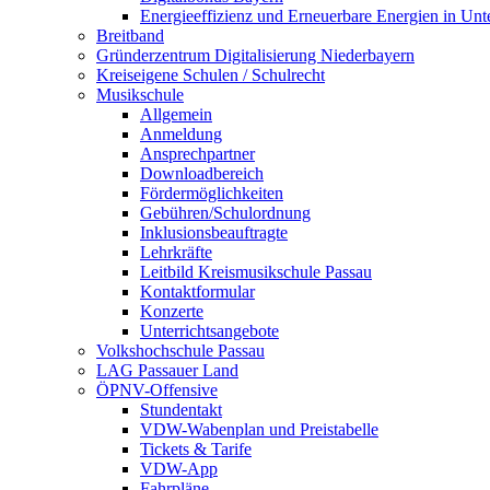
Energieeffizienz und Erneuerbare Energien in Un
Breitband
Gründerzentrum Digitalisierung Niederbayern
Kreiseigene Schulen / Schulrecht
Musikschule
Allgemein
Anmeldung
Ansprechpartner
Downloadbereich
Fördermöglichkeiten
Gebühren/Schulordnung
Inklusionsbeauftragte
Lehrkräfte
Leitbild Kreismusikschule Passau
Kontaktformular
Konzerte
Unterrichtsangebote
Volkshochschule Passau
LAG Passauer Land
ÖPNV-Offensive
Stundentakt
VDW-Wabenplan und Preistabelle
Tickets & Tarife
VDW-App
Fahrpläne