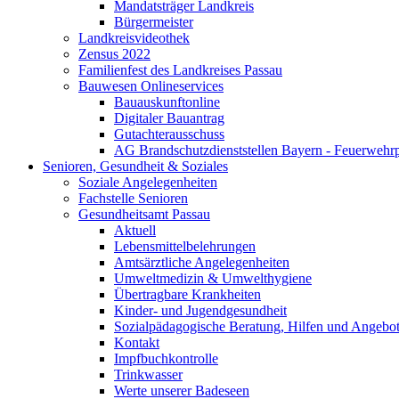
Mandatsträger Landkreis
Bürgermeister
Landkreisvideothek
Zensus 2022
Familienfest des Landkreises Passau
Bauwesen Onlineservices
Bauauskunftonline
Digitaler Bauantrag
Gutachterausschuss
AG Brandschutzdienststellen Bayern - Feuerwehrp
Senioren, Gesundheit & Soziales
Soziale Angelegenheiten
Fachstelle Senioren
Gesundheitsamt Passau
Aktuell
Lebensmittelbelehrungen
Amtsärztliche Angelegenheiten
Umweltmedizin & Umwelthygiene
Übertragbare Krankheiten
Kinder- und Jugendgesundheit
Sozialpädagogische Beratung, Hilfen und Angebo
Kontakt
Impfbuchkontrolle
Trinkwasser
Werte unserer Badeseen