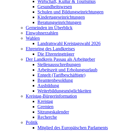
Wirtschaft, Kultur & Tourismus
Gesundheitswesen
Schulen und Bildungseinrichtungen
Kindertageseinrichtungen
Beratungseinrichtungen
Gemeinden im Überblick
Einwohnerzahlen
Wahlen
Landratswahl Kreistagswahl 2026
Ehrenring des Landkreises
Die Ehrenringträger
Der Landkreis Passau als Arbeitgeber
Stellenausschreibungen
Arbeitszeit und Erholungsurlaub
Entgelt (Tarifbeschäftigte)
Beamtenbesoldung
Ausbildung
Weiterbildungsmöglichkeiten
Kreistag-Bürgerinformation
Kreistag
Gremien
Sitzungskalender
Recherche
Politik
Mitglied des Europäischen Parlaments