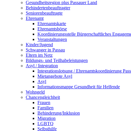
Gesundheitsregion plus Passauer Land
Behindertenbeauftragter
Seniorenbeauftragte
Ehrenamt
Ehrenamtskarte
Ehrenamtsbörse
Koordinierungsstelle Bürgerschaftliches Engagem
Veranstaltungen
Kinder/Jugend
Schwanger in Passau
Eltern im Netz
Bildungs- und Teilhabeleistungen
Asyl / Integration
Integrationslotsung / Ehrenamtskoordinierung Pas
Mietangebote Asyl
Asyl
Informationsmappe Gesundheit für Helfende
Wohngeld
Chancengleichheit
Frauen
Familien
Behinderung/Inklusion
Migration
LGBTQ
Selbsthilfe