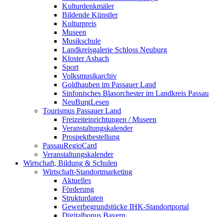
Kulturdenkmäler
Bildende Künstler
Kulturpreis
Museen
Musikschule
Landkreisgalerie Schloss Neuburg
Kloster Asbach
Sport
Volksmusikarchiv
Goldhauben im Passauer Land
Sinfonisches Blasorchester im Landkreis Passau
NeuBurgLesen
Tourismus Passauer Land
Freizeiteinrichtungen / Museen
Veranstaltungskalender
Prospektbestellung
PassauRegioCard
Veranstaltungskalender
Wirtschaft, Bildung & Schulen
Wirtschaft-Standortmarketing
Aktuelles
Förderung
Strukturdaten
Gewerbegrundstücke IHK-Standortportal
Digitalbonus Bayern