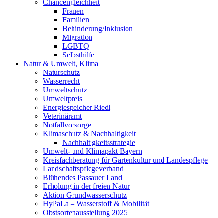
Chancengleichheit
Frauen
Familien
Behinderung/Inklusion
Migration
LGBTQ
Selbsthilfe
Natur & Umwelt, Klima
Naturschutz
Wasserrecht
Umweltschutz
Umweltpreis
Energiespeicher Riedl
Veterinäramt
Notfallvorsorge
Klimaschutz & Nachhaltigkeit
Nachhaltigkeitsstrategie
Umwelt- und Klimapakt Bayern
Kreisfachberatung für Gartenkultur und Landespflege
Landschaftspflegeverband
Blühendes Passauer Land
Erholung in der freien Natur
Aktion Grundwasserschutz
HyPaLa – Wasserstoff & Mobilität
Obstsortenausstellung 2025