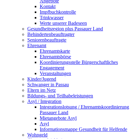
Angebote
Kontakt
Impfbuchkontrolle
Trinkwasser
Werte unserer Badeseen
Gesundheitsregion plus Passauer Land
Behindertenbeauftragter
Seniorenbeauftragte
Ehrenamt
Ehrenamtskarte
Ehrenamtsbörse
Koordinierungsstelle Bürgerschaftliches
Engagement
Veranstaltungen
Kinder/Jugend
Schwanger in Passau
Eltern im Netz
Bildungs- und Teilhabeleistungen
Asyl / Integration
Integrationslotsung / Ehrenamtskoordinierung
Passauer Land
Mietangebote Asyl
Asyl
Informationsmappe Gesundheit für Helfende
Wohngeld