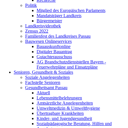
Recherche
Politik
Mitglied des Europäischen Parlaments
Mandatsträger Landkreis
Bürgermeister
Landkreisvideothek
Zensus 2022
Familienfest des Landkreises Passau
Bauwesen Onlineservices
Bauauskunftonline
Digitaler Bauantrag
Gutachterausschuss
AG Brandschutzdienststellen Bayern -
Feuerwehrpläne und Einsatzpläne
Senioren, Gesundheit & Soziales
Soziale Angelegenheiten
Fachstelle Senioren
Gesundheitsamt Passau
Aktuell
Lebensmittelbelehrungen
Amtsärztliche Angelegenheiten
Umweltmedizin & Umwelthygiene
Übertragbare Krankheiten
Kinder- und Jugendgesundheit
Sozialpädagogische Beratung, Hilfen und