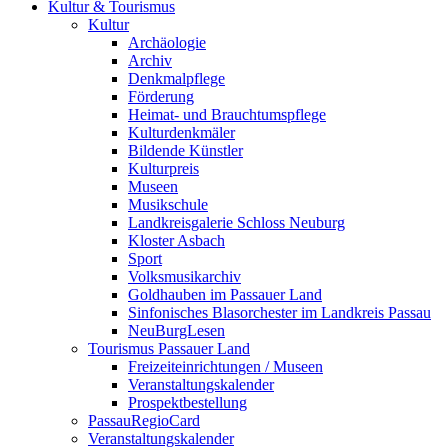
Kultur & Tourismus
Kultur
Archäologie
Archiv
Denkmalpflege
Förderung
Heimat- und Brauchtumspflege
Kulturdenkmäler
Bildende Künstler
Kulturpreis
Museen
Musikschule
Landkreisgalerie Schloss Neuburg
Kloster Asbach
Sport
Volksmusikarchiv
Goldhauben im Passauer Land
Sinfonisches Blasorchester im Landkreis Passau
NeuBurgLesen
Tourismus Passauer Land
Freizeiteinrichtungen / Museen
Veranstaltungskalender
Prospektbestellung
PassauRegioCard
Veranstaltungskalender