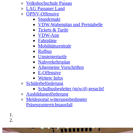
Volkshochschule Passau
LAG Passauer Land
ÖPNV-Offensive
Stundentakt
VDW-Wabenplan und Preistabelle
Tickets & Tarife
VDW-App
Fahrpläne
Mobilitätszentrale
Rufbus
Umsteigertarife
Nahverkehrsplan
Allgemeine Vorschriften
E-Offensive
Weitere Infos
Schülerbeförderung
Schulbusbegleiter (m/w/d) gesucht!
Ausbildungsförderung
Meldeportal witterungsbedingter
Präsenzunterrichtsausfall