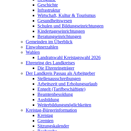
Geschichte
Infrastruktur
Wirtschaft, Kultur & Tourismus
Gesundheitswesen
Schulen und Bildungseinrichtungen
Kindertageseinrichtungen
Beratungseinrichtungen
Gemeinden im Überblick
Einwohnerzahlen
Wahlen
Landratswahl Kreistagswahl 2026
Ehrenring des Landkreises
Die Ehrenringträger
Der Landkreis Passau als Arbeitgeber
Stellenausschreibungen
Arbeitszeit und Erholungsurlaub
Entgelt (Tarifbeschäftigte)
Beamtenbesoldung
Ausbildung
Weiterbildungsmöglichkeiten
Kreistag-Bürgerinformation
Kreistag
Gremien
Sitzungskalender