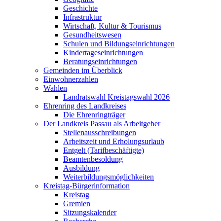
Geschichte
Infrastruktur
Wirtschaft, Kultur & Tourismus
Gesundheitswesen
Schulen und Bildungseinrichtungen
Kindertageseinrichtungen
Beratungseinrichtungen
Gemeinden im Überblick
Einwohnerzahlen
Wahlen
Landratswahl Kreistagswahl 2026
Ehrenring des Landkreises
Die Ehrenringträger
Der Landkreis Passau als Arbeitgeber
Stellenausschreibungen
Arbeitszeit und Erholungsurlaub
Entgelt (Tarifbeschäftigte)
Beamtenbesoldung
Ausbildung
Weiterbildungsmöglichkeiten
Kreistag-Bürgerinformation
Kreistag
Gremien
Sitzungskalender