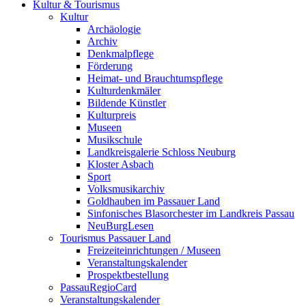
Kultur & Tourismus
Kultur
Archäologie
Archiv
Denkmalpflege
Förderung
Heimat- und Brauchtumspflege
Kulturdenkmäler
Bildende Künstler
Kulturpreis
Museen
Musikschule
Landkreisgalerie Schloss Neuburg
Kloster Asbach
Sport
Volksmusikarchiv
Goldhauben im Passauer Land
Sinfonisches Blasorchester im Landkreis Passau
NeuBurgLesen
Tourismus Passauer Land
Freizeiteinrichtungen / Museen
Veranstaltungskalender
Prospektbestellung
PassauRegioCard
Veranstaltungskalender