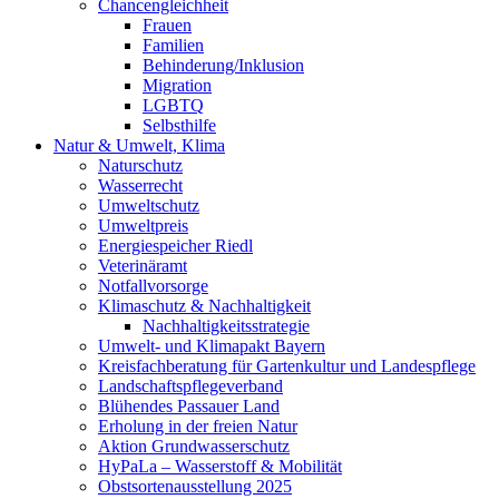
Chancengleichheit
Frauen
Familien
Behinderung/Inklusion
Migration
LGBTQ
Selbsthilfe
Natur & Umwelt, Klima
Naturschutz
Wasserrecht
Umweltschutz
Umweltpreis
Energiespeicher Riedl
Veterinäramt
Notfallvorsorge
Klimaschutz & Nachhaltigkeit
Nachhaltigkeitsstrategie
Umwelt- und Klimapakt Bayern
Kreisfachberatung für Gartenkultur und Landespflege
Landschaftspflegeverband
Blühendes Passauer Land
Erholung in der freien Natur
Aktion Grundwasserschutz
HyPaLa – Wasserstoff & Mobilität
Obstsortenausstellung 2025