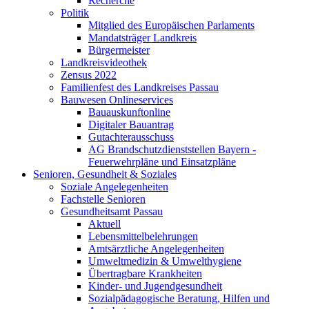
Recherche
Politik
Mitglied des Europäischen Parlaments
Mandatsträger Landkreis
Bürgermeister
Landkreisvideothek
Zensus 2022
Familienfest des Landkreises Passau
Bauwesen Onlineservices
Bauauskunftonline
Digitaler Bauantrag
Gutachterausschuss
AG Brandschutzdienststellen Bayern -
Feuerwehrpläne und Einsatzpläne
Senioren, Gesundheit & Soziales
Soziale Angelegenheiten
Fachstelle Senioren
Gesundheitsamt Passau
Aktuell
Lebensmittelbelehrungen
Amtsärztliche Angelegenheiten
Umweltmedizin & Umwelthygiene
Übertragbare Krankheiten
Kinder- und Jugendgesundheit
Sozialpädagogische Beratung, Hilfen und