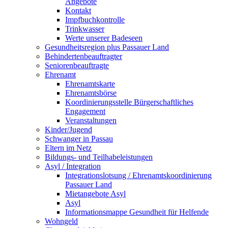
Angebote
Kontakt
Impfbuchkontrolle
Trinkwasser
Werte unserer Badeseen
Gesundheitsregion plus Passauer Land
Behindertenbeauftragter
Seniorenbeauftragte
Ehrenamt
Ehrenamtskarte
Ehrenamtsbörse
Koordinierungsstelle Bürgerschaftliches
Engagement
Veranstaltungen
Kinder/Jugend
Schwanger in Passau
Eltern im Netz
Bildungs- und Teilhabeleistungen
Asyl / Integration
Integrationslotsung / Ehrenamtskoordinierung
Passauer Land
Mietangebote Asyl
Asyl
Informationsmappe Gesundheit für Helfende
Wohngeld