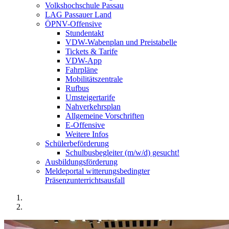
Volkshochschule Passau
LAG Passauer Land
ÖPNV-Offensive
Stundentakt
VDW-Wabenplan und Preistabelle
Tickets & Tarife
VDW-App
Fahrpläne
Mobilitätszentrale
Rufbus
Umsteigertarife
Nahverkehrsplan
Allgemeine Vorschriften
E-Offensive
Weitere Infos
Schülerbeförderung
Schulbusbegleiter (m/w/d) gesucht!
Ausbildungsförderung
Meldeportal witterungsbedingter
Präsenzunterrichtsausfall