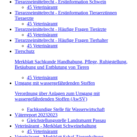
Tierarzneimittelrecht - Erstinformation Schwein
45 Veterinäramt
Tierarzneimittelrecht - Erstinformation Tieraerztinnen
Tieraerzte
45 Veterinäramt
Tierarzneimittelrecht - Häufige Fragen Tierärzte
45 Veterinäramt
Tierarzneimittelrecht - Häufige Fragen Tierhalter
45 Veterinäramt
Tierschutz
Merkblatt Sachkunde Handhabung, Pflege, Ruhigstellung,
Betäubung und Entblutung von Tieren
45 Veterinäramt
Umgang mit wassergefährdenden Stoffen
Verordnung über Anlagen zum Umgang mit
wassergefährdenden Stoffen (AwSV)
Fachkundige Stelle für Wasserwirtschaft
Väterreport 20232023
Gleichstellungsstelle Landratsamt Passau
Veterinäramt - Merkblatt Schweinehaltung
45 Veterinäramt
Veterinäramt - Merkblatt Schaf-Ziegenhaltung