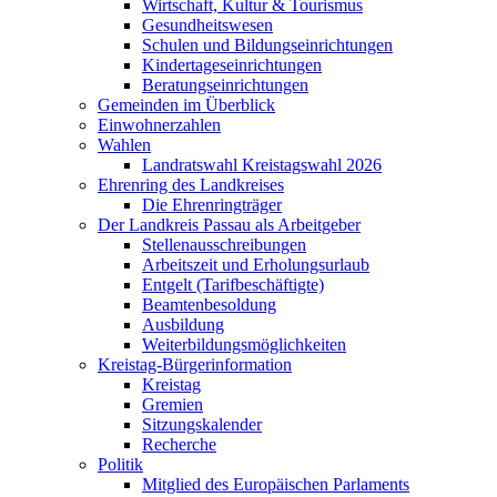
Wirtschaft, Kultur & Tourismus
Gesundheitswesen
Schulen und Bildungseinrichtungen
Kindertageseinrichtungen
Beratungseinrichtungen
Gemeinden im Überblick
Einwohnerzahlen
Wahlen
Landratswahl Kreistagswahl 2026
Ehrenring des Landkreises
Die Ehrenringträger
Der Landkreis Passau als Arbeitgeber
Stellenausschreibungen
Arbeitszeit und Erholungsurlaub
Entgelt (Tarifbeschäftigte)
Beamtenbesoldung
Ausbildung
Weiterbildungsmöglichkeiten
Kreistag-Bürgerinformation
Kreistag
Gremien
Sitzungskalender
Recherche
Politik
Mitglied des Europäischen Parlaments