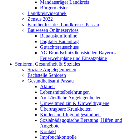
Mandatsträger Landkreis
Bürgermeister
Landkreisvideothek
Zensus 2022
Familienfest des Landkreises Passau
Bauwesen Onlineservices
Bauauskunftonline
Digitaler Bauantrag
Gutachterausschuss
AG Brandschutzdienststellen Bayern -
Feuerwehrpläne und Einsatzpläne
Senioren, Gesundheit & Soziales
Soziale Angelegenheiten
Fachstelle Senioren
Gesundheitsamt Passau
Aktuell
Lebensmittelbelehrungen
Amtsärztliche Angelegenheiten
Umweltmedizin & Umwelthygiene
Übertragbare Krankheiten
Kinder- und Jugendgesundheit
Sozialpädagogische Beratung, Hilfen und
Angebote
Kontakt
Impfbuchkontrolle