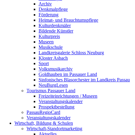
Archiv
Denkmalpflege
Förderung
Heimat- und Brauchtumspflege
Kulturdenkmäler
Bildende Künstler
Kulturpreis
Museen
Musikschule
Landkreisgalerie Schloss Neuburg
Kloster Asbach
Sport
Volksmusikarchiv
Goldhauben im Passauer Land
Sinfonisches Blasorchester im Landkreis Passau
NeuBurgLesen
Tourismus Passauer Land
Freizeiteinrichtungen / Museen
Veranstaltungskalender
Prospektbestellung
PassauRegioCard
Veranstaltungskalender
Wirtschaft, Bildung & Schulen
Wirtschaft-Standortmarketing
Aktuelles