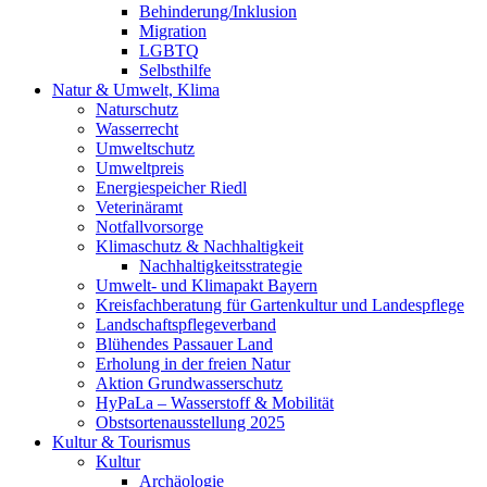
Behinderung/Inklusion
Migration
LGBTQ
Selbsthilfe
Natur & Umwelt, Klima
Naturschutz
Wasserrecht
Umweltschutz
Umweltpreis
Energiespeicher Riedl
Veterinäramt
Notfallvorsorge
Klimaschutz & Nachhaltigkeit
Nachhaltigkeitsstrategie
Umwelt- und Klimapakt Bayern
Kreisfachberatung für Gartenkultur und Landespflege
Landschaftspflegeverband
Blühendes Passauer Land
Erholung in der freien Natur
Aktion Grundwasserschutz
HyPaLa – Wasserstoff & Mobilität
Obstsortenausstellung 2025
Kultur & Tourismus
Kultur
Archäologie