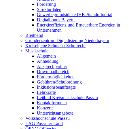
Förderung
Strukturdaten
Gewerbegrundstücke IHK-Standortportal
Digitalbonus Bayern
Energieeffizienz und Erneuerbare Energien in
Unternehmen
Breitband
Gründerzentrum Digitalisierung Niederbayern
Kreiseigene Schulen / Schulrecht
Musikschule
Allgemein
Anmeldung
Ansprechpartner
Downloadbereich
Fördermöglichkeiten
Gebühren/Schulordnung
Inklusionsbeauftragte
Lehrkräfte
Leitbild Kreismusikschule Passau
Kontaktformular
Konzerte
Unterrichtsangebote
Volkshochschule Passau
LAG Passauer Land
ÖPNV-Offensive