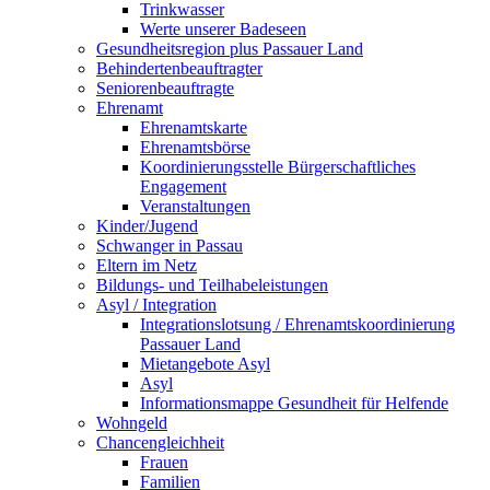
Trinkwasser
Werte unserer Badeseen
Gesundheitsregion plus Passauer Land
Behindertenbeauftragter
Seniorenbeauftragte
Ehrenamt
Ehrenamtskarte
Ehrenamtsbörse
Koordinierungsstelle Bürgerschaftliches
Engagement
Veranstaltungen
Kinder/Jugend
Schwanger in Passau
Eltern im Netz
Bildungs- und Teilhabeleistungen
Asyl / Integration
Integrationslotsung / Ehrenamtskoordinierung
Passauer Land
Mietangebote Asyl
Asyl
Informationsmappe Gesundheit für Helfende
Wohngeld
Chancengleichheit
Frauen
Familien