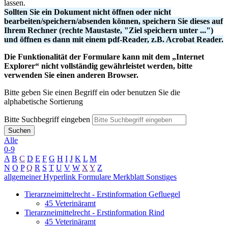
lassen.
Sollten Sie ein Dokument nicht öffnen oder nicht
bearbeiten/speichern/absenden können, speichern Sie dieses auf
Ihrem Rechner (rechte Maustaste, "Ziel speichern unter ...")
und öffnen es dann mit einem pdf-Reader, z.B. Acrobat Reader.
Die Funktionalität der Formulare kann mit dem „Internet
Explorer“ nicht vollständig gewährleistet werden, bitte
verwenden Sie einen anderen Browser.
Bitte geben Sie einen Begriff ein oder benutzen Sie die
alphabetische Sortierung
Bitte Suchbegriff eingeben
Suchen
Alle
0-9
A
B
C
D
E
F
G
H
I
J
K
L
M
N
O
P
Q
R
S
T
U
V
W
X
Y
Z
allgemeiner Hyperlink
Formulare
Merkblatt
Sonstiges
Tierarzneimittelrecht - Erstinformation Gefluegel
45 Veterinäramt
Tierarzneimittelrecht - Erstinformation Rind
45 Veterinäramt