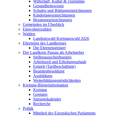
Wirtschaft, Kultur & Tourismus
Gesundheitswesen
Schulen und Bildungseinrichtungen
Kindertageseinrichtungen
Beratungseinrichtungen
Gemeinden im Überblick
Einwohnerzahlen
Wahlen
Landratswahl Kreistagswahl 2026
Ehrenring des Landkreises
Die Ehrenringträger
Der Landkreis Passau als Arbeitgeber
Stellenausschreibungen
Arbeitszeit und Erholungsurlaub
Entgelt (Tarifbeschäftigte)
Beamtenbesoldung
Ausbildung
Weiterbildungsmöglichkeiten
Kreistag-Bürgerinformation
Kreistag
Gremien
Sitzungskalender
Recherche
Politik
Mitglied des Europäischen Parlaments