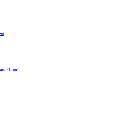
ent
sauer Land