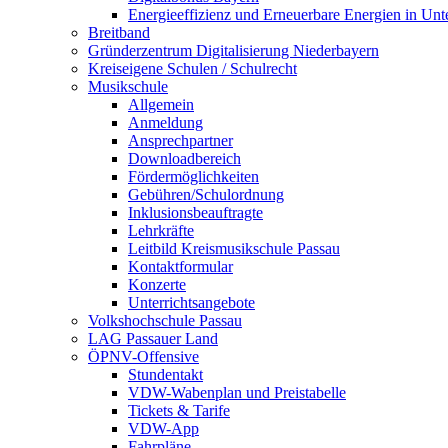
Energieeffizienz und Erneuerbare Energien in Un
Breitband
Gründerzentrum Digitalisierung Niederbayern
Kreiseigene Schulen / Schulrecht
Musikschule
Allgemein
Anmeldung
Ansprechpartner
Downloadbereich
Fördermöglichkeiten
Gebühren/Schulordnung
Inklusionsbeauftragte
Lehrkräfte
Leitbild Kreismusikschule Passau
Kontaktformular
Konzerte
Unterrichtsangebote
Volkshochschule Passau
LAG Passauer Land
ÖPNV-Offensive
Stundentakt
VDW-Wabenplan und Preistabelle
Tickets & Tarife
VDW-App
Fahrpläne