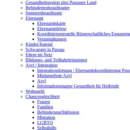
Gesundheitsregion plus Passauer Land
Behindertenbeauftragter
Seniorenbeauftragte
Ehrenamt
Ehrenamtskarte
Ehrenamtsbörse
Koordinierungsstelle Bürgerschaftliches Engagem
Veranstaltungen
Kinder/Jugend
Schwanger in Passau
Eltern im Netz
Bildungs- und Teilhabeleistungen
Asyl / Integration
Integrationslotsung / Ehrenamtskoordinierung Pas
Mietangebote Asyl
Asyl
Informationsmappe Gesundheit für Helfende
Wohngeld
Chancengleichheit
Frauen
Familien
Behinderung/Inklusion
Migration
LGBTQ
Selbsthilfe