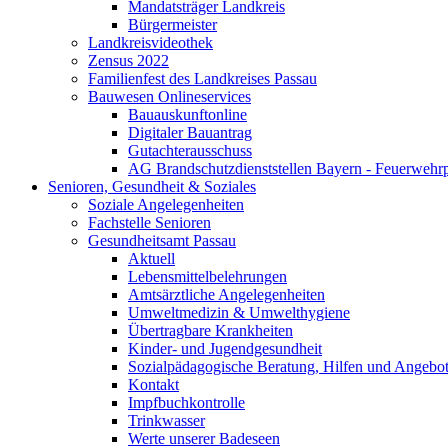
Mandatsträger Landkreis
Bürgermeister
Landkreisvideothek
Zensus 2022
Familienfest des Landkreises Passau
Bauwesen Onlineservices
Bauauskunftonline
Digitaler Bauantrag
Gutachterausschuss
AG Brandschutzdienststellen Bayern - Feuerwehrp
Senioren, Gesundheit & Soziales
Soziale Angelegenheiten
Fachstelle Senioren
Gesundheitsamt Passau
Aktuell
Lebensmittelbelehrungen
Amtsärztliche Angelegenheiten
Umweltmedizin & Umwelthygiene
Übertragbare Krankheiten
Kinder- und Jugendgesundheit
Sozialpädagogische Beratung, Hilfen und Angebo
Kontakt
Impfbuchkontrolle
Trinkwasser
Werte unserer Badeseen