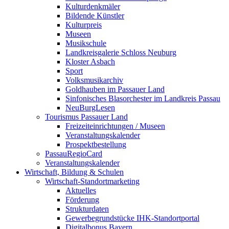
Kulturdenkmäler
Bildende Künstler
Kulturpreis
Museen
Musikschule
Landkreisgalerie Schloss Neuburg
Kloster Asbach
Sport
Volksmusikarchiv
Goldhauben im Passauer Land
Sinfonisches Blasorchester im Landkreis Passau
NeuBurgLesen
Tourismus Passauer Land
Freizeiteinrichtungen / Museen
Veranstaltungskalender
Prospektbestellung
PassauRegioCard
Veranstaltungskalender
Wirtschaft, Bildung & Schulen
Wirtschaft-Standortmarketing
Aktuelles
Förderung
Strukturdaten
Gewerbegrundstücke IHK-Standortportal
Digitalbonus Bayern