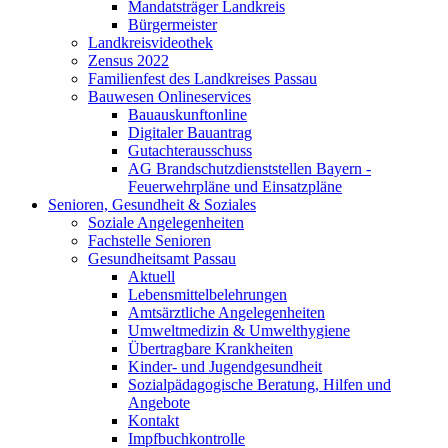
Mandatsträger Landkreis
Bürgermeister
Landkreisvideothek
Zensus 2022
Familienfest des Landkreises Passau
Bauwesen Onlineservices
Bauauskunftonline
Digitaler Bauantrag
Gutachterausschuss
AG Brandschutzdienststellen Bayern -
Feuerwehrpläne und Einsatzpläne
Senioren, Gesundheit & Soziales
Soziale Angelegenheiten
Fachstelle Senioren
Gesundheitsamt Passau
Aktuell
Lebensmittelbelehrungen
Amtsärztliche Angelegenheiten
Umweltmedizin & Umwelthygiene
Übertragbare Krankheiten
Kinder- und Jugendgesundheit
Sozialpädagogische Beratung, Hilfen und
Angebote
Kontakt
Impfbuchkontrolle