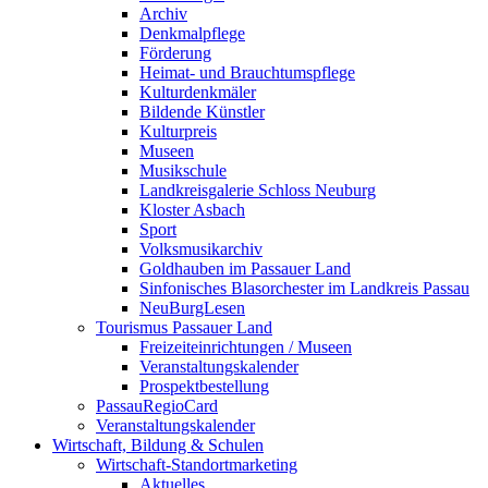
Archiv
Denkmalpflege
Förderung
Heimat- und Brauchtumspflege
Kulturdenkmäler
Bildende Künstler
Kulturpreis
Museen
Musikschule
Landkreisgalerie Schloss Neuburg
Kloster Asbach
Sport
Volksmusikarchiv
Goldhauben im Passauer Land
Sinfonisches Blasorchester im Landkreis Passau
NeuBurgLesen
Tourismus Passauer Land
Freizeiteinrichtungen / Museen
Veranstaltungskalender
Prospektbestellung
PassauRegioCard
Veranstaltungskalender
Wirtschaft, Bildung & Schulen
Wirtschaft-Standortmarketing
Aktuelles