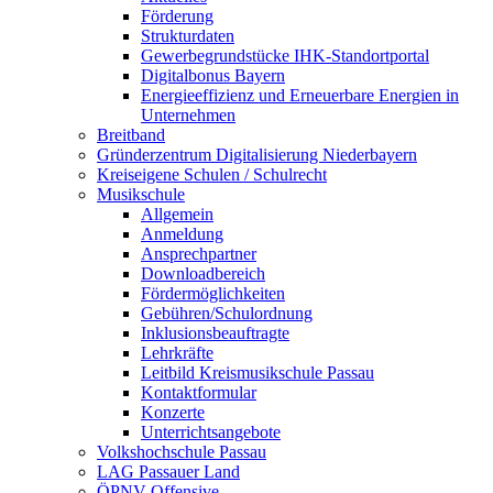
Förderung
Strukturdaten
Gewerbegrundstücke IHK-Standortportal
Digitalbonus Bayern
Energieeffizienz und Erneuerbare Energien in
Unternehmen
Breitband
Gründerzentrum Digitalisierung Niederbayern
Kreiseigene Schulen / Schulrecht
Musikschule
Allgemein
Anmeldung
Ansprechpartner
Downloadbereich
Fördermöglichkeiten
Gebühren/Schulordnung
Inklusionsbeauftragte
Lehrkräfte
Leitbild Kreismusikschule Passau
Kontaktformular
Konzerte
Unterrichtsangebote
Volkshochschule Passau
LAG Passauer Land
ÖPNV-Offensive