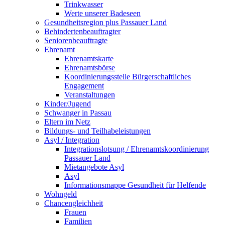
Trinkwasser
Werte unserer Badeseen
Gesundheitsregion plus Passauer Land
Behindertenbeauftragter
Seniorenbeauftragte
Ehrenamt
Ehrenamtskarte
Ehrenamtsbörse
Koordinierungsstelle Bürgerschaftliches
Engagement
Veranstaltungen
Kinder/Jugend
Schwanger in Passau
Eltern im Netz
Bildungs- und Teilhabeleistungen
Asyl / Integration
Integrationslotsung / Ehrenamtskoordinierung
Passauer Land
Mietangebote Asyl
Asyl
Informationsmappe Gesundheit für Helfende
Wohngeld
Chancengleichheit
Frauen
Familien