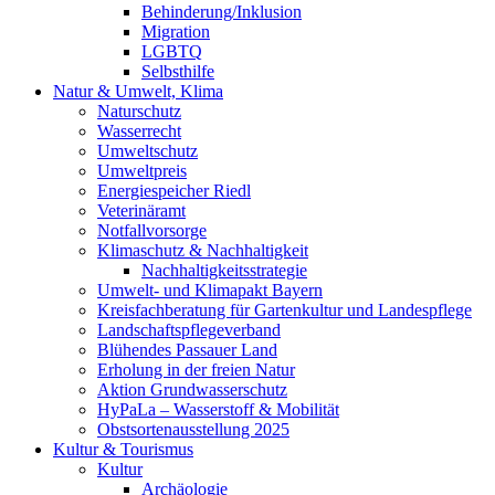
Behinderung/Inklusion
Migration
LGBTQ
Selbsthilfe
Natur & Umwelt, Klima
Naturschutz
Wasserrecht
Umweltschutz
Umweltpreis
Energiespeicher Riedl
Veterinäramt
Notfallvorsorge
Klimaschutz & Nachhaltigkeit
Nachhaltigkeitsstrategie
Umwelt- und Klimapakt Bayern
Kreisfachberatung für Gartenkultur und Landespflege
Landschaftspflegeverband
Blühendes Passauer Land
Erholung in der freien Natur
Aktion Grundwasserschutz
HyPaLa – Wasserstoff & Mobilität
Obstsortenausstellung 2025
Kultur & Tourismus
Kultur
Archäologie