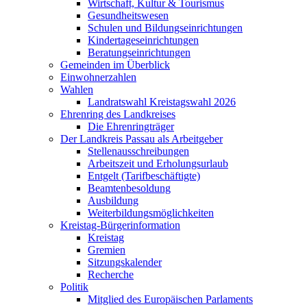
Wirtschaft, Kultur & Tourismus
Gesundheitswesen
Schulen und Bildungseinrichtungen
Kindertageseinrichtungen
Beratungseinrichtungen
Gemeinden im Überblick
Einwohnerzahlen
Wahlen
Landratswahl Kreistagswahl 2026
Ehrenring des Landkreises
Die Ehrenringträger
Der Landkreis Passau als Arbeitgeber
Stellenausschreibungen
Arbeitszeit und Erholungsurlaub
Entgelt (Tarifbeschäftigte)
Beamtenbesoldung
Ausbildung
Weiterbildungsmöglichkeiten
Kreistag-Bürgerinformation
Kreistag
Gremien
Sitzungskalender
Recherche
Politik
Mitglied des Europäischen Parlaments