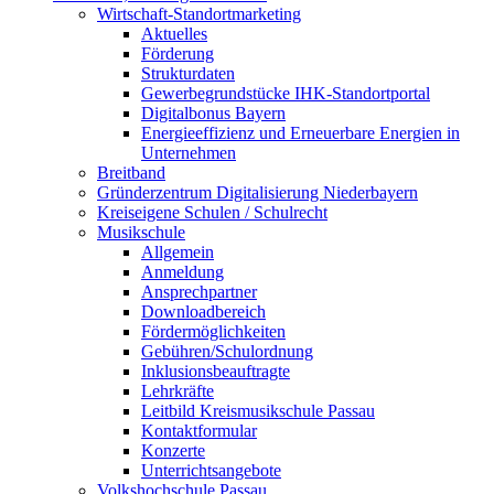
Wirtschaft-Standortmarketing
Aktuelles
Förderung
Strukturdaten
Gewerbegrundstücke IHK-Standortportal
Digitalbonus Bayern
Energieeffizienz und Erneuerbare Energien in
Unternehmen
Breitband
Gründerzentrum Digitalisierung Niederbayern
Kreiseigene Schulen / Schulrecht
Musikschule
Allgemein
Anmeldung
Ansprechpartner
Downloadbereich
Fördermöglichkeiten
Gebühren/Schulordnung
Inklusionsbeauftragte
Lehrkräfte
Leitbild Kreismusikschule Passau
Kontaktformular
Konzerte
Unterrichtsangebote
Volkshochschule Passau