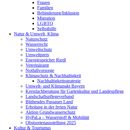
Frauen
Familien
Behinderung/Inklusion
Migration
LGBTQ
Selbsthilfe
Natur & Umwelt, Klima
Naturschutz
Wasserrecht
Umweltschutz
Umweltpreis
Energiespeicher Riedl
Veterinäramt
Notfallvorsorge
Klimaschutz & Nachhaltigkeit
Nachhaltigkeitsstrategie
Umwelt- und Klimapakt Bayern
Kreisfachberatung für Gartenkultur und Landespflege
Landschaftspflegeverband
Blühendes Passauer Land
Erholung in der freien Natur
Aktion Grundwasserschutz
HyPaLa – Wasserstoff & Mobilität
Obstsortenausstellung 2025
Kultur & Tourismus