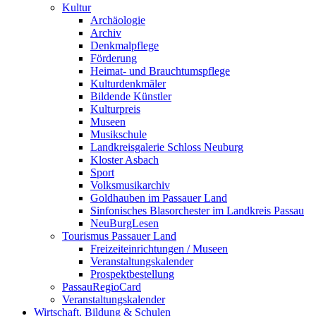
Kultur
Archäologie
Archiv
Denkmalpflege
Förderung
Heimat- und Brauchtumspflege
Kulturdenkmäler
Bildende Künstler
Kulturpreis
Museen
Musikschule
Landkreisgalerie Schloss Neuburg
Kloster Asbach
Sport
Volksmusikarchiv
Goldhauben im Passauer Land
Sinfonisches Blasorchester im Landkreis Passau
NeuBurgLesen
Tourismus Passauer Land
Freizeiteinrichtungen / Museen
Veranstaltungskalender
Prospektbestellung
PassauRegioCard
Veranstaltungskalender
Wirtschaft, Bildung & Schulen