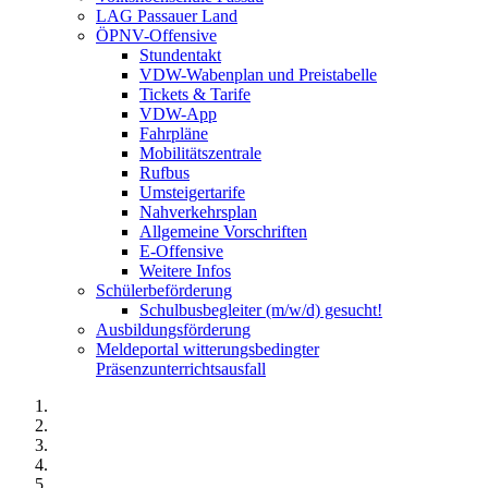
LAG Passauer Land
ÖPNV-Offensive
Stundentakt
VDW-Wabenplan und Preistabelle
Tickets & Tarife
VDW-App
Fahrpläne
Mobilitätszentrale
Rufbus
Umsteigertarife
Nahverkehrsplan
Allgemeine Vorschriften
E-Offensive
Weitere Infos
Schülerbeförderung
Schulbusbegleiter (m/w/d) gesucht!
Ausbildungsförderung
Meldeportal witterungsbedingter
Präsenzunterrichtsausfall