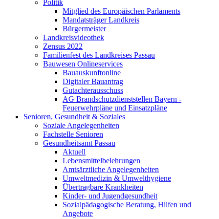
Politik
Mitglied des Europäischen Parlaments
Mandatsträger Landkreis
Bürgermeister
Landkreisvideothek
Zensus 2022
Familienfest des Landkreises Passau
Bauwesen Onlineservices
Bauauskunftonline
Digitaler Bauantrag
Gutachterausschuss
AG Brandschutzdienststellen Bayern -
Feuerwehrpläne und Einsatzpläne
Senioren, Gesundheit & Soziales
Soziale Angelegenheiten
Fachstelle Senioren
Gesundheitsamt Passau
Aktuell
Lebensmittelbelehrungen
Amtsärztliche Angelegenheiten
Umweltmedizin & Umwelthygiene
Übertragbare Krankheiten
Kinder- und Jugendgesundheit
Sozialpädagogische Beratung, Hilfen und
Angebote