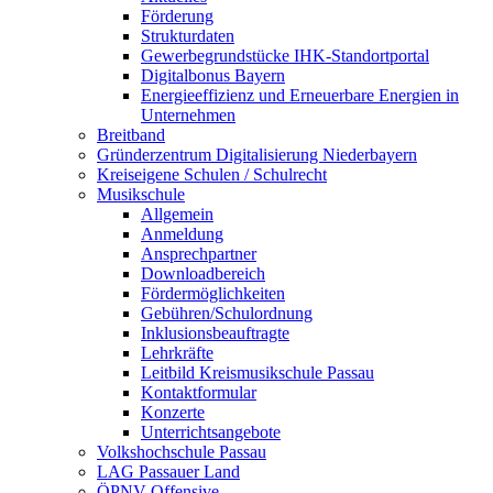
Förderung
Strukturdaten
Gewerbegrundstücke IHK-Standortportal
Digitalbonus Bayern
Energieeffizienz und Erneuerbare Energien in
Unternehmen
Breitband
Gründerzentrum Digitalisierung Niederbayern
Kreiseigene Schulen / Schulrecht
Musikschule
Allgemein
Anmeldung
Ansprechpartner
Downloadbereich
Fördermöglichkeiten
Gebühren/Schulordnung
Inklusionsbeauftragte
Lehrkräfte
Leitbild Kreismusikschule Passau
Kontaktformular
Konzerte
Unterrichtsangebote
Volkshochschule Passau
LAG Passauer Land
ÖPNV-Offensive