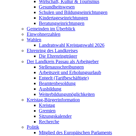
Wirtschaft, Kultur & Tourismus
Gesundheitswesen
Schulen und Bildungseinrichtungen
Kindertageseinrichtungen
Beratungseinrichtungen
Gemeinden im Überblick
Einwohnerzahlen
Wahlen
Landratswahl Kreistagswahl 2026
Ehrenring des Landkreises
Die Ehrenringträger
Der Landkreis Passau als Arbeitgeber
Stellenausschreibungen
Arbeitszeit und Erholungsurlaub
Entgelt (Tarifbeschäftigte)
Beamtenbesoldung
Ausbildung
Weiterbildungsmöglichkeiten
Kreistag-Bürgerinformation
Kreistag
Gremien
Sitzungskalender
Recherche
Politik
Mitglied des Europäischen Parlaments