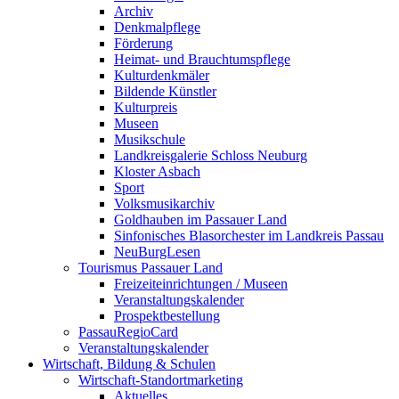
Archiv
Denkmalpflege
Förderung
Heimat- und Brauchtumspflege
Kulturdenkmäler
Bildende Künstler
Kulturpreis
Museen
Musikschule
Landkreisgalerie Schloss Neuburg
Kloster Asbach
Sport
Volksmusikarchiv
Goldhauben im Passauer Land
Sinfonisches Blasorchester im Landkreis Passau
NeuBurgLesen
Tourismus Passauer Land
Freizeiteinrichtungen / Museen
Veranstaltungskalender
Prospektbestellung
PassauRegioCard
Veranstaltungskalender
Wirtschaft, Bildung & Schulen
Wirtschaft-Standortmarketing
Aktuelles