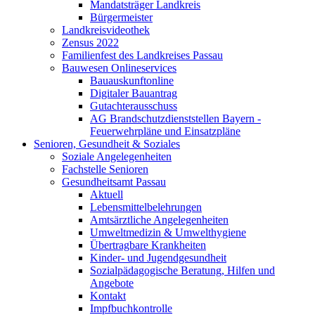
Mandatsträger Landkreis
Bürgermeister
Landkreisvideothek
Zensus 2022
Familienfest des Landkreises Passau
Bauwesen Onlineservices
Bauauskunftonline
Digitaler Bauantrag
Gutachterausschuss
AG Brandschutzdienststellen Bayern -
Feuerwehrpläne und Einsatzpläne
Senioren, Gesundheit & Soziales
Soziale Angelegenheiten
Fachstelle Senioren
Gesundheitsamt Passau
Aktuell
Lebensmittelbelehrungen
Amtsärztliche Angelegenheiten
Umweltmedizin & Umwelthygiene
Übertragbare Krankheiten
Kinder- und Jugendgesundheit
Sozialpädagogische Beratung, Hilfen und
Angebote
Kontakt
Impfbuchkontrolle