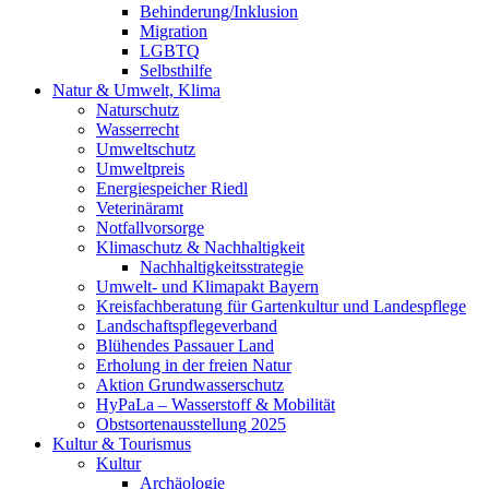
Behinderung/Inklusion
Migration
LGBTQ
Selbsthilfe
Natur & Umwelt, Klima
Naturschutz
Wasserrecht
Umweltschutz
Umweltpreis
Energiespeicher Riedl
Veterinäramt
Notfallvorsorge
Klimaschutz & Nachhaltigkeit
Nachhaltigkeitsstrategie
Umwelt- und Klimapakt Bayern
Kreisfachberatung für Gartenkultur und Landespflege
Landschaftspflegeverband
Blühendes Passauer Land
Erholung in der freien Natur
Aktion Grundwasserschutz
HyPaLa – Wasserstoff & Mobilität
Obstsortenausstellung 2025
Kultur & Tourismus
Kultur
Archäologie