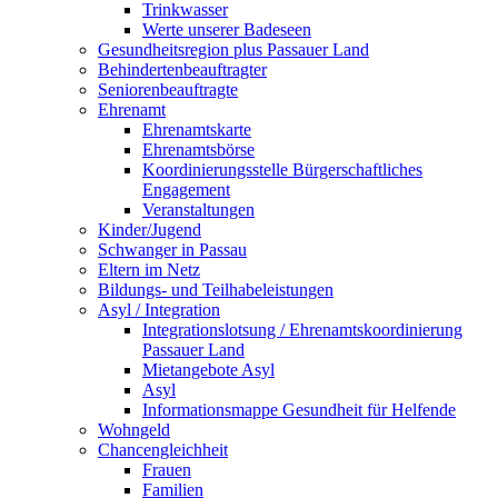
Trinkwasser
Werte unserer Badeseen
Gesundheitsregion plus Passauer Land
Behindertenbeauftragter
Seniorenbeauftragte
Ehrenamt
Ehrenamtskarte
Ehrenamtsbörse
Koordinierungsstelle Bürgerschaftliches
Engagement
Veranstaltungen
Kinder/Jugend
Schwanger in Passau
Eltern im Netz
Bildungs- und Teilhabeleistungen
Asyl / Integration
Integrationslotsung / Ehrenamtskoordinierung
Passauer Land
Mietangebote Asyl
Asyl
Informationsmappe Gesundheit für Helfende
Wohngeld
Chancengleichheit
Frauen
Familien