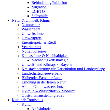
Behinderung/Inklusion
Migration
LGBTQ
Selbsthilfe
Natur & Umwelt, Klima
Naturschutz
Wasserrecht
Umweltschutz
Umweltpreis
Energiespeicher Riedl
Veterinäramt
Notfallvorsorge
Klimaschutz & Nachhaltigkeit
Nachhaltigkeitsstrategie
Umwelt- und Klimapakt Bayern
Kreisfachberatung für Gartenkultur und Landespflege
Landschaftspflegeverband
Blühendes Passauer Land
Erholung in der freien Natur
Aktion Grundwasserschutz
HyPaLa – Wasserstoff & Mobilität
Obstsortenausstellung 2025
Kultur & Tourismus
Kultur
Archäologie