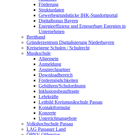
Förderung
Strukturdaten
Gewerbegrundstücke IHK-Standortportal
Digitalbonus Bayern
Energieeffizienz und Erneuerbare Energien in
Unternehmen
Breitband
Gründerzentrum Digitalisierung Niederbayern
Kreiseigene Schulen / Schulrecht
Musikschule
Allgemein
Anmeldung
Ansprechpartner
Downloadbereich
Fördermöglichkeiten
Gebühren/Schulordnung
Inklusionsbeauftragte
Lehrkräfte
Leitbild Kreismusikschule Passau
Kontaktformular
Konzerte
Unterrichtsangebote
Volkshochschule Passau
LAG Passauer Land
ÖPNV-Offensive