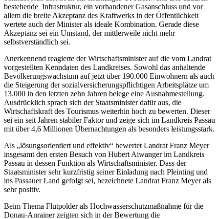
bestehende Infrastruktur, ein vorhandener Gasanschluss und vor
allem die breite Akzeptanz des Kraftwerks in der Öffentlichkeit
wertete auch der Minister als ideale Kombination. Gerade diese
Akzeptanz sei ein Umstand, der mittlerweile nicht mehr
selbstverständlich sei.
Anerkennend reagierte der Wirtschaftsminister auf die vom Landrat
vorgestellten Kenndaten des Landkreises. Sowohl das anhaltende
Bevölkerungswachstum auf jetzt über 190.000 Einwohnern als auch
die Steigerung der sozialversicherungspflichtigen Arbeitsplätze um
13.000 in den letzten zehn Jahren belege eine Ausnahmestellung.
Ausdrücklich sprach sich der Staatsminister dafür aus, die
Wirtschaftskraft des Tourismus weiterhin hoch zu bewerten. Dieser
sei ein seit Jahren stabiler Faktor und zeige sich im Landkreis Passau
mit über 4,6 Millionen Übernachtungen als besonders leistungsstark.
Als „lösungsorientiert und effektiv“ bewertet Landrat Franz Meyer
insgesamt den ersten Besuch von Hubert Aiwanger im Landkreis
Passau in dessen Funktion als Wirtschaftsminister. Dass der
Staatsminister sehr kurzfristig seiner Einladung nach Pleinting und
ins Passauer Land gefolgt sei, bezeichnete Landrat Franz Meyer als
sehr positiv.
Beim Thema Flutpolder als Hochwasserschutzmaßnahme für die
Donau-Anrainer zeigten sich in der Bewertung die