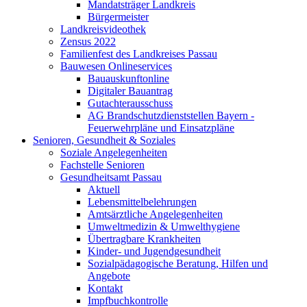
Mandatsträger Landkreis
Bürgermeister
Landkreisvideothek
Zensus 2022
Familienfest des Landkreises Passau
Bauwesen Onlineservices
Bauauskunftonline
Digitaler Bauantrag
Gutachterausschuss
AG Brandschutzdienststellen Bayern -
Feuerwehrpläne und Einsatzpläne
Senioren, Gesundheit & Soziales
Soziale Angelegenheiten
Fachstelle Senioren
Gesundheitsamt Passau
Aktuell
Lebensmittelbelehrungen
Amtsärztliche Angelegenheiten
Umweltmedizin & Umwelthygiene
Übertragbare Krankheiten
Kinder- und Jugendgesundheit
Sozialpädagogische Beratung, Hilfen und
Angebote
Kontakt
Impfbuchkontrolle