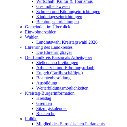
Wirtschaft, Kultur & Tourismus
Gesundheitswesen
Schulen und Bildungseinrichtungen
Kindertageseinrichtungen
Beratungseinrichtungen
Gemeinden im Überblick
Einwohnerzahlen
Wahlen
Landratswahl Kreistagswahl 2026
Ehrenring des Landkreises
Die Ehrenringträger
Der Landkreis Passau als Arbeitgeber
Stellenausschreibungen
Arbeitszeit und Erholungsurlaub
Entgelt (Tarifbeschäftigte)
Beamtenbesoldung
Ausbildung
Weiterbildungsmöglichkeiten
Kreistag-Bürgerinformation
Kreistag
Gremien
Sitzungskalender
Recherche
Politik
Mitglied des Europäischen Parlaments