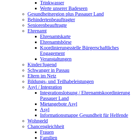
Trinkwasser
Werte unserer Badeseen
Gesundheitsregion plus Passauer Land
Behindertenbeauftragter
Seniorenbeauftragte
Ehrenamt
Ehrenamtskarte
Ehrenamtsbörse
Koordinierungsstelle Bürgerschaftliches
Engagement
Veranstaltungen
Kinder/Jugend
Schwanger in Passau
Eltern im Netz
Bildungs- und Teilhabeleistungen
Asyl / Integration
Integrationslotsung / Ehrenamtskoordinierung
Passauer Land
Mietangebote Asyl
Asyl
Informationsmappe Gesundheit für Helfende
Wohngeld
Chancengleichheit
Frauen
Familien