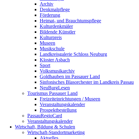
Archiv
Denkmalpflege
Förderung
Heimat- und Brauchtumspflege
Kulturdenkmäler
Bildende Künstler
Kulturpreis
Museen
Musikschule
Landkreisgalerie Schloss Neuburg
Kloster Asbach
Sport
Volksmusikarchiv
Goldhauben im Passauer Land
Sinfonisches Blasorchester im Landkreis Passau
NeuBurgLesen
Tourismus Passauer Land
Freizeiteinrichtungen / Museen
Veranstaltungskalender
Prospektbestellung
PassauRegioCard
Veranstaltungskalender
Wirtschaft, Bildung & Schulen
Wirtschaft-Standortmarketing
Aktuelles