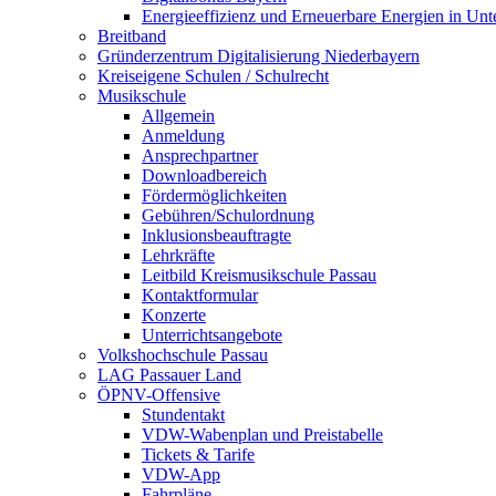
Energieeffizienz und Erneuerbare Energien in Un
Breitband
Gründerzentrum Digitalisierung Niederbayern
Kreiseigene Schulen / Schulrecht
Musikschule
Allgemein
Anmeldung
Ansprechpartner
Downloadbereich
Fördermöglichkeiten
Gebühren/Schulordnung
Inklusionsbeauftragte
Lehrkräfte
Leitbild Kreismusikschule Passau
Kontaktformular
Konzerte
Unterrichtsangebote
Volkshochschule Passau
LAG Passauer Land
ÖPNV-Offensive
Stundentakt
VDW-Wabenplan und Preistabelle
Tickets & Tarife
VDW-App
Fahrpläne