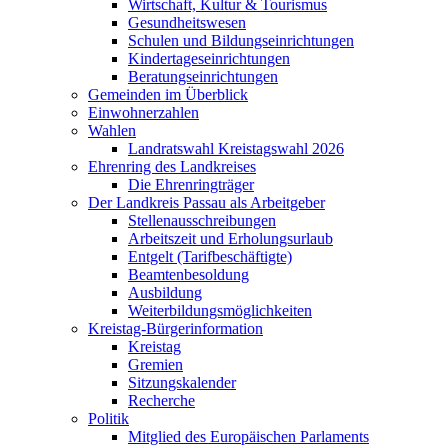
Wirtschaft, Kultur & Tourismus
Gesundheitswesen
Schulen und Bildungseinrichtungen
Kindertageseinrichtungen
Beratungseinrichtungen
Gemeinden im Überblick
Einwohnerzahlen
Wahlen
Landratswahl Kreistagswahl 2026
Ehrenring des Landkreises
Die Ehrenringträger
Der Landkreis Passau als Arbeitgeber
Stellenausschreibungen
Arbeitszeit und Erholungsurlaub
Entgelt (Tarifbeschäftigte)
Beamtenbesoldung
Ausbildung
Weiterbildungsmöglichkeiten
Kreistag-Bürgerinformation
Kreistag
Gremien
Sitzungskalender
Recherche
Politik
Mitglied des Europäischen Parlaments