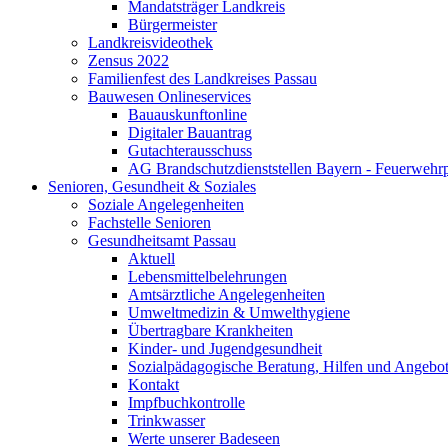
Mandatsträger Landkreis
Bürgermeister
Landkreisvideothek
Zensus 2022
Familienfest des Landkreises Passau
Bauwesen Onlineservices
Bauauskunftonline
Digitaler Bauantrag
Gutachterausschuss
AG Brandschutzdienststellen Bayern - Feuerwehrp
Senioren, Gesundheit & Soziales
Soziale Angelegenheiten
Fachstelle Senioren
Gesundheitsamt Passau
Aktuell
Lebensmittelbelehrungen
Amtsärztliche Angelegenheiten
Umweltmedizin & Umwelthygiene
Übertragbare Krankheiten
Kinder- und Jugendgesundheit
Sozialpädagogische Beratung, Hilfen und Angebo
Kontakt
Impfbuchkontrolle
Trinkwasser
Werte unserer Badeseen