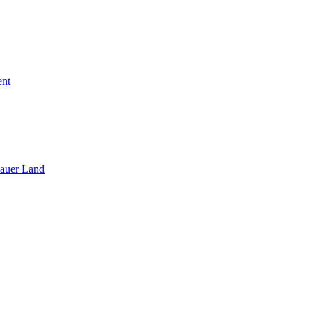
ent
sauer Land