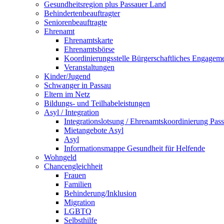
Gesundheitsregion plus Passauer Land
Behindertenbeauftragter
Seniorenbeauftragte
Ehrenamt
Ehrenamtskarte
Ehrenamtsbörse
Koordinierungsstelle Bürgerschaftliches Engagem
Veranstaltungen
Kinder/Jugend
Schwanger in Passau
Eltern im Netz
Bildungs- und Teilhabeleistungen
Asyl / Integration
Integrationslotsung / Ehrenamtskoordinierung Pas
Mietangebote Asyl
Asyl
Informationsmappe Gesundheit für Helfende
Wohngeld
Chancengleichheit
Frauen
Familien
Behinderung/Inklusion
Migration
LGBTQ
Selbsthilfe