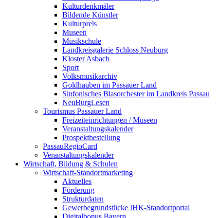
Kulturdenkmäler
Bildende Künstler
Kulturpreis
Museen
Musikschule
Landkreisgalerie Schloss Neuburg
Kloster Asbach
Sport
Volksmusikarchiv
Goldhauben im Passauer Land
Sinfonisches Blasorchester im Landkreis Passau
NeuBurgLesen
Tourismus Passauer Land
Freizeiteinrichtungen / Museen
Veranstaltungskalender
Prospektbestellung
PassauRegioCard
Veranstaltungskalender
Wirtschaft, Bildung & Schulen
Wirtschaft-Standortmarketing
Aktuelles
Förderung
Strukturdaten
Gewerbegrundstücke IHK-Standortportal
Digitalbonus Bayern