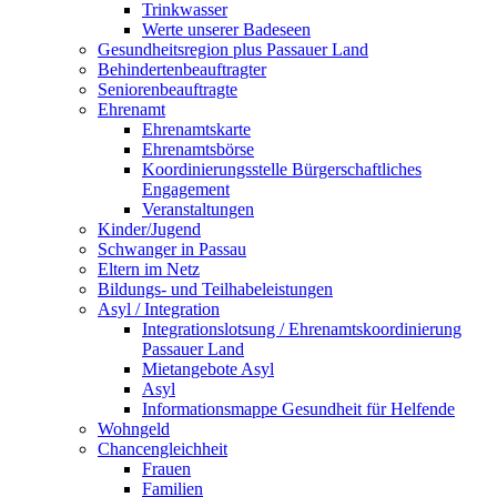
Trinkwasser
Werte unserer Badeseen
Gesundheitsregion plus Passauer Land
Behindertenbeauftragter
Seniorenbeauftragte
Ehrenamt
Ehrenamtskarte
Ehrenamtsbörse
Koordinierungsstelle Bürgerschaftliches
Engagement
Veranstaltungen
Kinder/Jugend
Schwanger in Passau
Eltern im Netz
Bildungs- und Teilhabeleistungen
Asyl / Integration
Integrationslotsung / Ehrenamtskoordinierung
Passauer Land
Mietangebote Asyl
Asyl
Informationsmappe Gesundheit für Helfende
Wohngeld
Chancengleichheit
Frauen
Familien