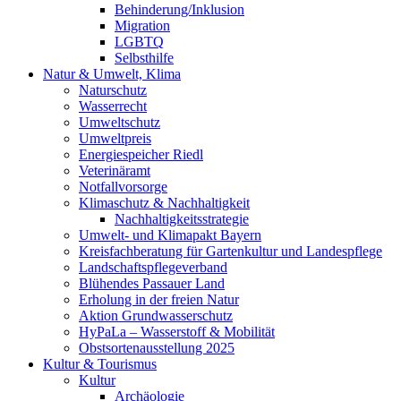
Behinderung/Inklusion
Migration
LGBTQ
Selbsthilfe
Natur & Umwelt, Klima
Naturschutz
Wasserrecht
Umweltschutz
Umweltpreis
Energiespeicher Riedl
Veterinäramt
Notfallvorsorge
Klimaschutz & Nachhaltigkeit
Nachhaltigkeitsstrategie
Umwelt- und Klimapakt Bayern
Kreisfachberatung für Gartenkultur und Landespflege
Landschaftspflegeverband
Blühendes Passauer Land
Erholung in der freien Natur
Aktion Grundwasserschutz
HyPaLa – Wasserstoff & Mobilität
Obstsortenausstellung 2025
Kultur & Tourismus
Kultur
Archäologie