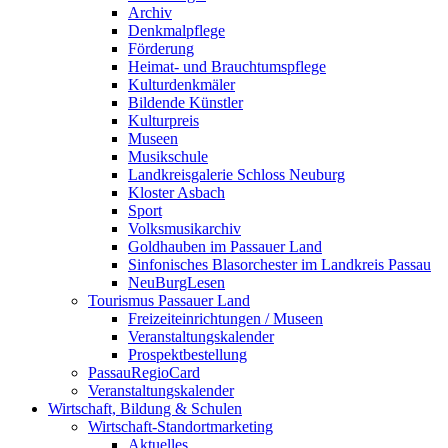
Archiv
Denkmalpflege
Förderung
Heimat- und Brauchtumspflege
Kulturdenkmäler
Bildende Künstler
Kulturpreis
Museen
Musikschule
Landkreisgalerie Schloss Neuburg
Kloster Asbach
Sport
Volksmusikarchiv
Goldhauben im Passauer Land
Sinfonisches Blasorchester im Landkreis Passau
NeuBurgLesen
Tourismus Passauer Land
Freizeiteinrichtungen / Museen
Veranstaltungskalender
Prospektbestellung
PassauRegioCard
Veranstaltungskalender
Wirtschaft, Bildung & Schulen
Wirtschaft-Standortmarketing
Aktuelles