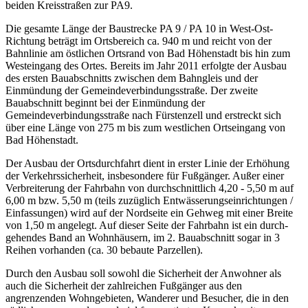
beiden Kreisstraßen zur PA9.
Die gesamte Länge der Baustrecke PA 9 / PA 10 in West-Ost-
Richtung beträgt im Ortsbereich ca. 940 m und reicht von der
Bahnlinie am östlichen Ortsrand von Bad Höhenstadt bis hin zum
Westeingang des Ortes. Bereits im Jahr 2011 erfolgte der Ausbau
des ersten Bauabschnitts zwischen dem Bahngleis und der
Einmündung der Gemeindeverbindungsstraße. Der zweite
Bauabschnitt beginnt bei der Einmündung der
Gemeindeverbindungsstraße nach Fürstenzell und erstreckt sich
über eine Länge von 275 m bis zum westlichen Ortseingang von
Bad Höhenstadt.
Der Ausbau der Ortsdurchfahrt dient in erster Linie der Erhöhung
der Verkehrssicherheit, insbesondere für Fußgänger. Außer einer
Verbreiterung der Fahrbahn von durchschnittlich 4,20 - 5,50 m auf
6,00 m bzw. 5,50 m (teils zuzüglich Entwässerungseinrichtungen /
Einfassungen) wird auf der Nordseite ein Gehweg mit einer Breite
von 1,50 m angelegt. Auf dieser Seite der Fahrbahn ist ein durch-
gehendes Band an Wohnhäusern, im 2. Bauabschnitt sogar in 3
Reihen vorhanden (ca. 30 bebaute Parzellen).
Durch den Ausbau soll sowohl die Sicherheit der Anwohner als
auch die Sicherheit der zahlreichen Fußgänger aus den
angrenzenden Wohngebieten, Wanderer und Besucher, die in den