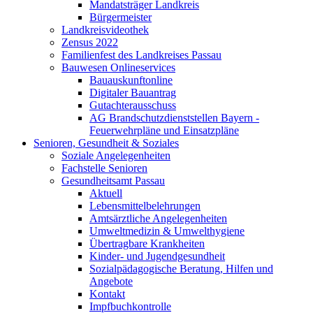
Mandatsträger Landkreis
Bürgermeister
Landkreisvideothek
Zensus 2022
Familienfest des Landkreises Passau
Bauwesen Onlineservices
Bauauskunftonline
Digitaler Bauantrag
Gutachterausschuss
AG Brandschutzdienststellen Bayern -
Feuerwehrpläne und Einsatzpläne
Senioren, Gesundheit & Soziales
Soziale Angelegenheiten
Fachstelle Senioren
Gesundheitsamt Passau
Aktuell
Lebensmittelbelehrungen
Amtsärztliche Angelegenheiten
Umweltmedizin & Umwelthygiene
Übertragbare Krankheiten
Kinder- und Jugendgesundheit
Sozialpädagogische Beratung, Hilfen und
Angebote
Kontakt
Impfbuchkontrolle