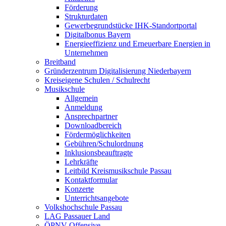
Förderung
Strukturdaten
Gewerbegrundstücke IHK-Standortportal
Digitalbonus Bayern
Energieeffizienz und Erneuerbare Energien in
Unternehmen
Breitband
Gründerzentrum Digitalisierung Niederbayern
Kreiseigene Schulen / Schulrecht
Musikschule
Allgemein
Anmeldung
Ansprechpartner
Downloadbereich
Fördermöglichkeiten
Gebühren/Schulordnung
Inklusionsbeauftragte
Lehrkräfte
Leitbild Kreismusikschule Passau
Kontaktformular
Konzerte
Unterrichtsangebote
Volkshochschule Passau
LAG Passauer Land
ÖPNV-Offensive