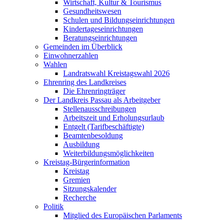
Wirtschaft, Kultur & Tourismus
Gesundheitswesen
Schulen und Bildungseinrichtungen
Kindertageseinrichtungen
Beratungseinrichtungen
Gemeinden im Überblick
Einwohnerzahlen
Wahlen
Landratswahl Kreistagswahl 2026
Ehrenring des Landkreises
Die Ehrenringträger
Der Landkreis Passau als Arbeitgeber
Stellenausschreibungen
Arbeitszeit und Erholungsurlaub
Entgelt (Tarifbeschäftigte)
Beamtenbesoldung
Ausbildung
Weiterbildungsmöglichkeiten
Kreistag-Bürgerinformation
Kreistag
Gremien
Sitzungskalender
Recherche
Politik
Mitglied des Europäischen Parlaments