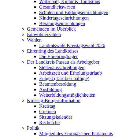
Wirtschaft, Kultur & Tourismus
Gesundheitswesen
Schulen und Bildungseinrichtungen
Kindertageseinrichtungen
Beratungseinrichtungen
Gemeinden im Überblick
Einwohnerzahlen
Wahlen
Landratswahl Kreistagswahl 2026
Ehrenring des Landkreises
Die Ehrenringträger
Der Landkreis Passau als Arbeitgeber
Stellenausschreibungen
Arbeitszeit und Erholungsurlaub
Entgelt (Tarifbeschäftigte)
Beamtenbesoldung
Ausbildung
Weiterbildungsmöglichkeiten
Kreistag-Bürgerinformation
Kreistag
Gremien
Sitzungskalender
Recherche
Politik
Mitglied des Europäischen Parlaments