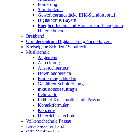
Förderung
Strukturdaten
Gewerbegrundstücke IHK-Standortportal
Digitalbonus Bayern
Energieeffizienz und Erneuerbare Energien in
Unternehmen
Breitband
Gründerzentrum Digitalisierung Niederbayern
Kreiseigene Schulen / Schulrecht
Musikschule
Allgemein
Anmeldung
Ansprechpartner
Downloadbereich
Fördermöglichkeiten
Gebühren/Schulordnung
Inklusionsbeauftragte
Lehrkräfte
Leitbild Kreismusikschule Passau
Kontaktformular
Konzerte
Unterrichtsangebote
Volkshochschule Passau
LAG Passauer Land
ÖPNV-Offensive