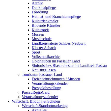
Archiv
Denkmalpflege
Förderung
Heimat- und Brauchtumspflege
Kulturdenkmäler
Bildende Künstler
Kulturpreis
Museen
Musikschule
Landkreisgalerie Schloss Neuburg
Kloster Asbach
Sport
Volksmusikarchiv
Goldhauben im Passauer Land
Sinfonisches Blasorchester im Landkreis Passau
NeuBurgLesen
Tourismus Passauer Land
Freizeiteinrichtungen / Museen
Veranstaltungskalender
Prospektbestellung
PassauRegioCard
Veranstaltungskalender
Wirtschaft, Bildung & Schulen
Wirtschaft-Standortmarketing
Aktuelles