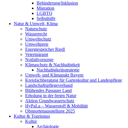
Behinderung/Inklusion
Migration
LGBTQ
Selbsthilfe
Natur & Umwelt, Klima
Naturschutz
Wasserrecht
Umweltschutz
Umweltpreis
Energiespeicher Riedl
Veterinäramt
Notfallvorsorge
Klimaschutz & Nachhaltigkeit
Nachhaltigkeitsstrategie
Umwelt- und Klimapakt Bayern
Kreisfachberatung für Gartenkultur und Landespflege
Landschaftspflegeverband
Blühendes Passauer Land
Erholung in der freien Natur
Aktion Grundwasserschutz
HyPaLa – Wasserstoff & Mobilität
Obstsortenausstellung 2025
Kultur & Tourismus
Kultur
Archäologie