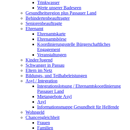
Trinkwasser
Werte unserer Badeseen
Gesundheitsregion plus Passauer Land
Behindertenbeauftragter
Seniorenbeauftragte
Ehrenamt
Ehrenamtskarte
Ehrenamtsbörse
Koordinierungsstelle Bürgerschaftliches
Engagement
Veranstaltungen
Kinder/Jugend
Schwanger in Passau
Eltern im Netz
Bildungs- und Teilhabeleistungen
Asyl / Integration
Integrationslotsung / Ehrenamtskoordinierung
Passauer Land
Mietangebote Asyl
Asyl
Informationsmappe Gesundheit für Helfende
Wohngeld
Chancengleichheit
Frauen
Familien