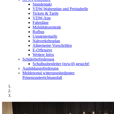
Stundentakt
VDW-Wabenplan und Preistabelle
Tickets & Tarife
VDW-App
Fahrpläne
Mobilitätszentrale
Rufbus
Umsteigertarife
Nahverkehrsplan
Allgemeine Vorschriften
E-Offensive
Weitere Infos
Schülerbeförderung
Schulbusbegleiter (m/w/d) gesucht!
Ausbildungsförderung
Meldeportal witterungsbedingter
Präsenzunterrichtsausfall