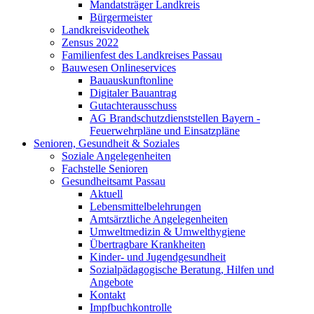
Mandatsträger Landkreis
Bürgermeister
Landkreisvideothek
Zensus 2022
Familienfest des Landkreises Passau
Bauwesen Onlineservices
Bauauskunftonline
Digitaler Bauantrag
Gutachterausschuss
AG Brandschutzdienststellen Bayern -
Feuerwehrpläne und Einsatzpläne
Senioren, Gesundheit & Soziales
Soziale Angelegenheiten
Fachstelle Senioren
Gesundheitsamt Passau
Aktuell
Lebensmittelbelehrungen
Amtsärztliche Angelegenheiten
Umweltmedizin & Umwelthygiene
Übertragbare Krankheiten
Kinder- und Jugendgesundheit
Sozialpädagogische Beratung, Hilfen und
Angebote
Kontakt
Impfbuchkontrolle