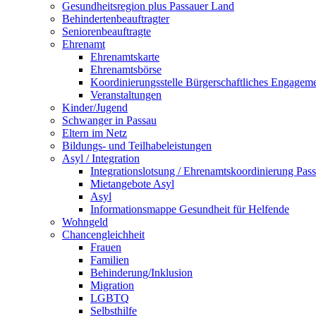
Gesundheitsregion plus Passauer Land
Behindertenbeauftragter
Seniorenbeauftragte
Ehrenamt
Ehrenamtskarte
Ehrenamtsbörse
Koordinierungsstelle Bürgerschaftliches Engagem
Veranstaltungen
Kinder/Jugend
Schwanger in Passau
Eltern im Netz
Bildungs- und Teilhabeleistungen
Asyl / Integration
Integrationslotsung / Ehrenamtskoordinierung Pas
Mietangebote Asyl
Asyl
Informationsmappe Gesundheit für Helfende
Wohngeld
Chancengleichheit
Frauen
Familien
Behinderung/Inklusion
Migration
LGBTQ
Selbsthilfe