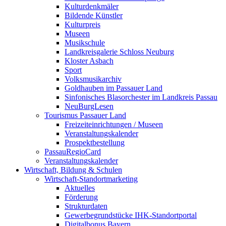
Kulturdenkmäler
Bildende Künstler
Kulturpreis
Museen
Musikschule
Landkreisgalerie Schloss Neuburg
Kloster Asbach
Sport
Volksmusikarchiv
Goldhauben im Passauer Land
Sinfonisches Blasorchester im Landkreis Passau
NeuBurgLesen
Tourismus Passauer Land
Freizeiteinrichtungen / Museen
Veranstaltungskalender
Prospektbestellung
PassauRegioCard
Veranstaltungskalender
Wirtschaft, Bildung & Schulen
Wirtschaft-Standortmarketing
Aktuelles
Förderung
Strukturdaten
Gewerbegrundstücke IHK-Standortportal
Digitalbonus Bayern