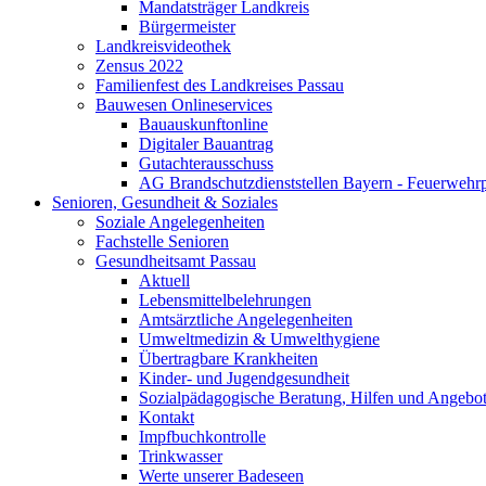
Mandatsträger Landkreis
Bürgermeister
Landkreisvideothek
Zensus 2022
Familienfest des Landkreises Passau
Bauwesen Onlineservices
Bauauskunftonline
Digitaler Bauantrag
Gutachterausschuss
AG Brandschutzdienststellen Bayern - Feuerwehrp
Senioren, Gesundheit & Soziales
Soziale Angelegenheiten
Fachstelle Senioren
Gesundheitsamt Passau
Aktuell
Lebensmittelbelehrungen
Amtsärztliche Angelegenheiten
Umweltmedizin & Umwelthygiene
Übertragbare Krankheiten
Kinder- und Jugendgesundheit
Sozialpädagogische Beratung, Hilfen und Angebo
Kontakt
Impfbuchkontrolle
Trinkwasser
Werte unserer Badeseen