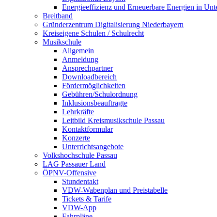
Energieeffizienz und Erneuerbare Energien in Un
Breitband
Gründerzentrum Digitalisierung Niederbayern
Kreiseigene Schulen / Schulrecht
Musikschule
Allgemein
Anmeldung
Ansprechpartner
Downloadbereich
Fördermöglichkeiten
Gebühren/Schulordnung
Inklusionsbeauftragte
Lehrkräfte
Leitbild Kreismusikschule Passau
Kontaktformular
Konzerte
Unterrichtsangebote
Volkshochschule Passau
LAG Passauer Land
ÖPNV-Offensive
Stundentakt
VDW-Wabenplan und Preistabelle
Tickets & Tarife
VDW-App
Fahrpläne