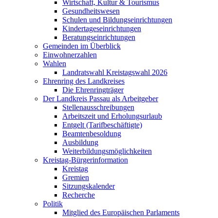
Wirtschaft, Kultur & Tourismus
Gesundheitswesen
Schulen und Bildungseinrichtungen
Kindertageseinrichtungen
Beratungseinrichtungen
Gemeinden im Überblick
Einwohnerzahlen
Wahlen
Landratswahl Kreistagswahl 2026
Ehrenring des Landkreises
Die Ehrenringträger
Der Landkreis Passau als Arbeitgeber
Stellenausschreibungen
Arbeitszeit und Erholungsurlaub
Entgelt (Tarifbeschäftigte)
Beamtenbesoldung
Ausbildung
Weiterbildungsmöglichkeiten
Kreistag-Bürgerinformation
Kreistag
Gremien
Sitzungskalender
Recherche
Politik
Mitglied des Europäischen Parlaments