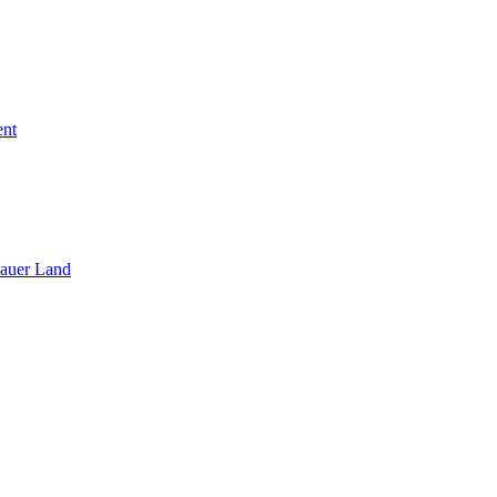
ent
sauer Land