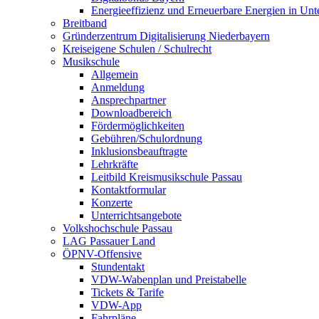
Energieeffizienz und Erneuerbare Energien in Un
Breitband
Gründerzentrum Digitalisierung Niederbayern
Kreiseigene Schulen / Schulrecht
Musikschule
Allgemein
Anmeldung
Ansprechpartner
Downloadbereich
Fördermöglichkeiten
Gebühren/Schulordnung
Inklusionsbeauftragte
Lehrkräfte
Leitbild Kreismusikschule Passau
Kontaktformular
Konzerte
Unterrichtsangebote
Volkshochschule Passau
LAG Passauer Land
ÖPNV-Offensive
Stundentakt
VDW-Wabenplan und Preistabelle
Tickets & Tarife
VDW-App
Fahrpläne