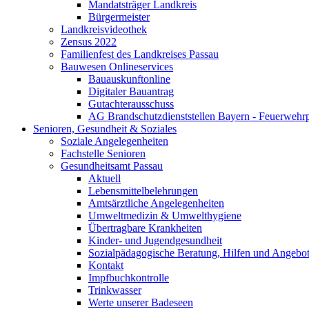
Mandatsträger Landkreis
Bürgermeister
Landkreisvideothek
Zensus 2022
Familienfest des Landkreises Passau
Bauwesen Onlineservices
Bauauskunftonline
Digitaler Bauantrag
Gutachterausschuss
AG Brandschutzdienststellen Bayern - Feuerwehrp
Senioren, Gesundheit & Soziales
Soziale Angelegenheiten
Fachstelle Senioren
Gesundheitsamt Passau
Aktuell
Lebensmittelbelehrungen
Amtsärztliche Angelegenheiten
Umweltmedizin & Umwelthygiene
Übertragbare Krankheiten
Kinder- und Jugendgesundheit
Sozialpädagogische Beratung, Hilfen und Angebo
Kontakt
Impfbuchkontrolle
Trinkwasser
Werte unserer Badeseen