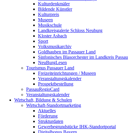
Kulturdenkmäler
Bildende Künstler
Kulturpreis
Museen
Musikschule
Landkreisgalerie Schloss Neuburg
Kloster Asbach
Sport
Volksmusikarchiv
Goldhauben im Passauer Land
Sinfonisches Blasorchester im Landkreis Passau
NeuBurgLesen
Tourismus Passauer Land
Freizeiteinrichtungen / Museen
Veranstaltungskalender
Prospektbestellung
PassauRegioCard
Veranstaltungskalender
Wirtschaft, Bildung & Schulen
Wirtschaft-Standortmarketing
Aktuelles
Förderung
Strukturdaten
Gewerbegrundstücke IHK-Standortportal
Digitalbonus Bayern