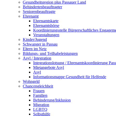
Gesundheitsregion plus Passauer Land
Behindertenbeauftragter
Seniorenbeauftragte
Ehrenamt
Ehrenamtskarte
Ehrenamtsbörse
Koordinierungsstelle Bürgerschaftliches Engagem
Veranstaltungen
Kinder/Jugend
Schwanger in Passau
Eltern im Netz
Bildungs- und Teilhabeleistungen
Asyl / Integration
Integrationslotsung / Ehrenamtskoordinierung Pas
Mietangebote Asyl
Asyl
Informationsmappe Gesundheit für Helfende
Wohngeld
Chancengleichheit
Frauen
Familien
Behinderung/Inklusion
Migration
LGBTQ
Selbsthilfe