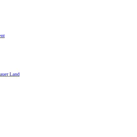
ent
sauer Land