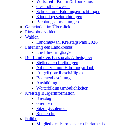
Wirtschaft, Kultur & Tourismus
Gesundheitswesen
Schulen und Bildungseinrichtungen
Kindertageseinrichtungen
Beratungseinrichtungen
Gemeinden im Überblick
Einwohnerzahlen
Wahlen
Landratswahl Kreistagswahl 2026
Ehrenring des Landkreises
Die Ehrenringträger
Der Landkreis Passau als Arbeitgeber
Stellenausschreibungen
Arbeitszeit und Erholungsurlaub
Entgelt (Tarifbeschäftigte)
Beamtenbesoldung
Ausbildung
Weiterbildungsmöglichkeiten
Kreistag-Bürgerinformation
Kreistag
Gremien
Sitzungskalender
Recherche
Politik
Mitglied des Europäischen Parlaments