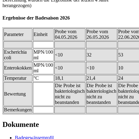
herangezogen)
Ergebnisse der Badesaison 2026
Probe vom
Probe vom
Probe vo
Parameter
Einheit
04.05.2026
26.05.2026
22.06.202
Escherichia
MPN/100
<10
32
53
coli
ml
MPN/100
Enterokokken
<10
<10
10
ml
Temperatur
°C
18,1
21,4
24
Die Probe ist
Die Probe ist
Die Probe 
bakteriologisch
bakteriologisch
bakteriolo
Bewertung
nicht zu
nicht zu
nicht zu
beanstanden
beanstanden
beanstand
Bemerkungen
Dokumente
Badegewässerprofil