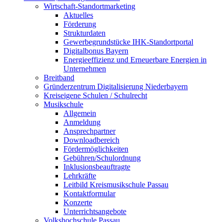
Wirtschaft-Standortmarketing
Aktuelles
Förderung
Strukturdaten
Gewerbegrundstücke IHK-Standortportal
Digitalbonus Bayern
Energieeffizienz und Erneuerbare Energien in
Unternehmen
Breitband
Gründerzentrum Digitalisierung Niederbayern
Kreiseigene Schulen / Schulrecht
Musikschule
Allgemein
Anmeldung
Ansprechpartner
Downloadbereich
Fördermöglichkeiten
Gebühren/Schulordnung
Inklusionsbeauftragte
Lehrkräfte
Leitbild Kreismusikschule Passau
Kontaktformular
Konzerte
Unterrichtsangebote
Volkshochschule Passau