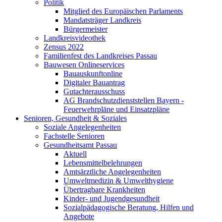
Politik
Mitglied des Europäischen Parlaments
Mandatsträger Landkreis
Bürgermeister
Landkreisvideothek
Zensus 2022
Familienfest des Landkreises Passau
Bauwesen Onlineservices
Bauauskunftonline
Digitaler Bauantrag
Gutachterausschuss
AG Brandschutzdienststellen Bayern -
Feuerwehrpläne und Einsatzpläne
Senioren, Gesundheit & Soziales
Soziale Angelegenheiten
Fachstelle Senioren
Gesundheitsamt Passau
Aktuell
Lebensmittelbelehrungen
Amtsärztliche Angelegenheiten
Umweltmedizin & Umwelthygiene
Übertragbare Krankheiten
Kinder- und Jugendgesundheit
Sozialpädagogische Beratung, Hilfen und
Angebote