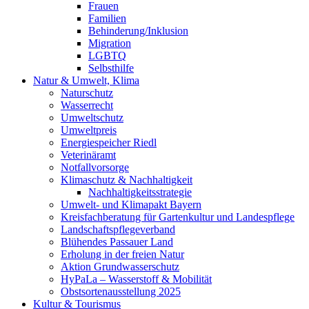
Frauen
Familien
Behinderung/Inklusion
Migration
LGBTQ
Selbsthilfe
Natur & Umwelt, Klima
Naturschutz
Wasserrecht
Umweltschutz
Umweltpreis
Energiespeicher Riedl
Veterinäramt
Notfallvorsorge
Klimaschutz & Nachhaltigkeit
Nachhaltigkeitsstrategie
Umwelt- und Klimapakt Bayern
Kreisfachberatung für Gartenkultur und Landespflege
Landschaftspflegeverband
Blühendes Passauer Land
Erholung in der freien Natur
Aktion Grundwasserschutz
HyPaLa – Wasserstoff & Mobilität
Obstsortenausstellung 2025
Kultur & Tourismus