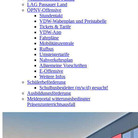
LAG Passauer Land
ÖPNV-Offensive
Stundentakt
VDW-Wabenplan und Preistabelle
Tickets & Tarife
VDW-App
Fahrpläne
Mobilitätszentrale
Rufbus
Umsteigertarife
Nahverkehrsplan
Allgemeine Vorschriften
E-Offensive
Weitere Infos
Schülerbeförderung
Schulbusbegleiter (m/w/d) gesucht!
Ausbildungsförderung
Meldeportal witterungsbedingter
Präsenzunterrichtsausfall