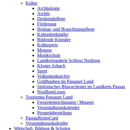
Kultur
Archäologie
Archiv
Denkmalpflege
Förderung
Heimat- und Brauchtumspflege
Kulturdenkmäler
Bildende Künstler
Kulturpreis
Museen
Musikschule
Landkreisgalerie Schloss Neuburg
Kloster Asbach
Sport
Volksmusikarchiv
Goldhauben im Passauer Land
Sinfonisches Blasorchester im Landkreis Passau
NeuBurgLesen
Tourismus Passauer Land
Freizeiteinrichtungen / Museen
Veranstaltungskalender
Prospektbestellung
PassauRegioCard
Veranstaltungskalender
Wirtschaft, Bildung & Schulen