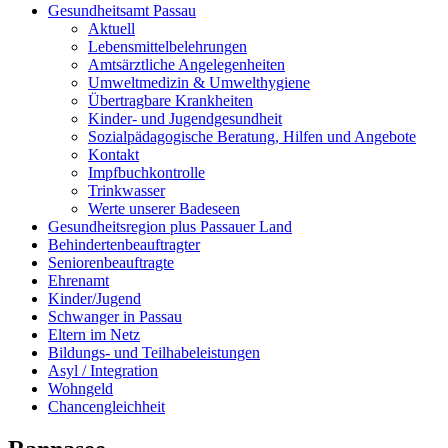
Gesundheitsamt Passau
Aktuell
Lebensmittelbelehrungen
Amtsärztliche Angelegenheiten
Umweltmedizin & Umwelthygiene
Übertragbare Krankheiten
Kinder- und Jugendgesundheit
Sozialpädagogische Beratung, Hilfen und Angebote
Kontakt
Impfbuchkontrolle
Trinkwasser
Werte unserer Badeseen
Gesundheitsregion plus Passauer Land
Behindertenbeauftragter
Seniorenbeauftragte
Ehrenamt
Kinder/Jugend
Schwanger in Passau
Eltern im Netz
Bildungs- und Teilhabeleistungen
Asyl / Integration
Wohngeld
Chancengleichheit