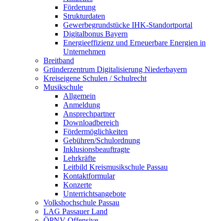
Förderung
Strukturdaten
Gewerbegrundstücke IHK-Standortportal
Digitalbonus Bayern
Energieeffizienz und Erneuerbare Energien in
Unternehmen
Breitband
Gründerzentrum Digitalisierung Niederbayern
Kreiseigene Schulen / Schulrecht
Musikschule
Allgemein
Anmeldung
Ansprechpartner
Downloadbereich
Fördermöglichkeiten
Gebühren/Schulordnung
Inklusionsbeauftragte
Lehrkräfte
Leitbild Kreismusikschule Passau
Kontaktformular
Konzerte
Unterrichtsangebote
Volkshochschule Passau
LAG Passauer Land
ÖPNV-Offensive