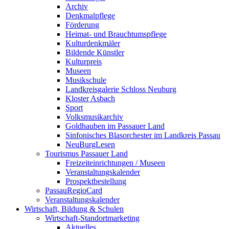
Archiv
Denkmalpflege
Förderung
Heimat- und Brauchtumspflege
Kulturdenkmäler
Bildende Künstler
Kulturpreis
Museen
Musikschule
Landkreisgalerie Schloss Neuburg
Kloster Asbach
Sport
Volksmusikarchiv
Goldhauben im Passauer Land
Sinfonisches Blasorchester im Landkreis Passau
NeuBurgLesen
Tourismus Passauer Land
Freizeiteinrichtungen / Museen
Veranstaltungskalender
Prospektbestellung
PassauRegioCard
Veranstaltungskalender
Wirtschaft, Bildung & Schulen
Wirtschaft-Standortmarketing
Aktuelles