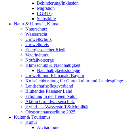
Behinderung/Inklusion
Migration
LGBTQ
Selbsthilfe
Natur & Umwelt, Klima
Naturschutz
Wasserrecht
Umweltschutz
Umweltpreis
Energiespeicher Riedl
Veterinäramt
Notfallvorsorge
Klimaschutz & Nachhaltigkeit
Nachhaltigkeitsstrategie
Umwelt- und Klimapakt Bayern
Kreisfachberatung für Gartenkultur und Landespflege
Landschaftspflegeverband
Blühendes Passauer Land
Erholung in der freien Natur
Aktion Grundwasserschutz
HyPaLa – Wasserstoff & Mobilität
Obstsortenausstellung 2025
Kultur & Tourismus
Kultur
Archäologie