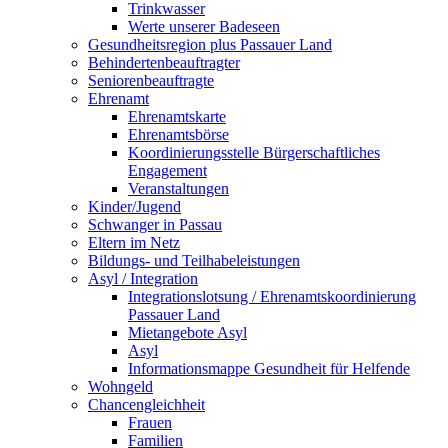
Trinkwasser
Werte unserer Badeseen
Gesundheitsregion plus Passauer Land
Behindertenbeauftragter
Seniorenbeauftragte
Ehrenamt
Ehrenamtskarte
Ehrenamtsbörse
Koordinierungsstelle Bürgerschaftliches
Engagement
Veranstaltungen
Kinder/Jugend
Schwanger in Passau
Eltern im Netz
Bildungs- und Teilhabeleistungen
Asyl / Integration
Integrationslotsung / Ehrenamtskoordinierung
Passauer Land
Mietangebote Asyl
Asyl
Informationsmappe Gesundheit für Helfende
Wohngeld
Chancengleichheit
Frauen
Familien