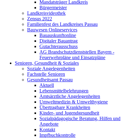
Mandatsträger Landkreis
Bürgermeister
Landkreisvideothek
Zensus 2022
Familienfest des Landkreises Passau
Bauwesen Onlineservices
Bauauskunftonline
Digitaler Bauantrag
Gutachterausschuss
AG Brandschutzdienststellen Bayern -
Feuerwehrpläne und Einsatzpläne
Senioren, Gesundheit & Soziales
Soziale Angelegenheiten
Fachstelle Senioren
Gesundheitsamt Passau
Aktuell
Lebensmittelbelehrungen
Amtsärztliche Angelegenheiten
Umweltmedizin & Umwelthygiene
Übertragbare Krankheiten
Kinder- und Jugendgesundheit
Sozialpädagogische Beratung, Hilfen und
Angebote
Kontakt
Impfbuchkontrolle