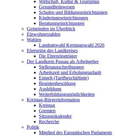
Wirtschaft, Kultur & Tourismus
Gesundheitswesen
Schulen und Bildungseinrichtungen
Kindertageseinrichtungen
Beratungseinrichtungen
Gemeinden im Überblick
Einwohnerzahlen
Wahlen
Landratswahl Kreistagswahl 2026
Ehrenring des Landkreises
Die Ehrenringträger
Der Landkreis Passau als Arbeitgeber
Stellenausschreibungen
Arbeitszeit und Erholungsurlaub
Entgelt (Tarifbeschäftigte)
Beamtenbesoldung
Ausbildung
Weiterbildungsmöglichkeiten
Kreistag-Bürgerinformation
Kreistag
Gremien
Sitzungskalender
Recherche
Politik
Mitglied des Europäischen Parlaments