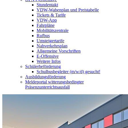
Stundentakt
VDW-Wabenplan und Preistabelle
Tickets & Tarife
VDW-App
Fahrpläne
Mobilitätszentrale
Rufbus
Umsteigertarife
Nahverkehrsplan
Allgemeine Vorschriften
E-Offensive
Weitere Infos
Schülerbeförderung
Schulbusbegleiter (m/w/d) gesucht!
Ausbildungsförderung
Meldeportal witterungsbedingter
Präsenzunterrichtsausfall