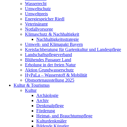
Wasserrecht
Umweltschutz
Umweltpreis
Energiespeicher Riedl
Veterinäramt
Notfallvorsorge
Klimaschutz & Nachhaltigkeit
Nachhaltigkeitsstrategie
Umwelt- und Klimapakt Bayern
Kreisfachberatung für Gartenkultur und Landespflege
Landschaftspflegeverband
Blühendes Passauer Land
Erholung in der freien Natur
Aktion Grundwasserschutz
HyPaLa – Wasserstoff & Mobilität
Obstsortenausstellung 2025
Kultur & Tourismus
Kultur
Archäologie
Archiv
Denkmalpflege
Förderung
Heimat- und Brauchtumspflege
Kulturdenkmäler
Bildende Künstler