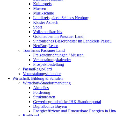
Kulturpreis
Museen
Musikschule
Landkreisgalerie Schloss Neuburg
Kloster Asbach
Sport
Volksmusikarchiv
Goldhauben im Passauer Land
Sinfonisches Blasorchester im Landkreis Passau
NeuBurgLesen
Tourismus Passauer Land
Freizeiteinrichtungen / Museen
Veranstaltungskalender
Prospektbestellung
PassauRegioCard
Veranstaltungskalender
Wirtschaft, Bildung & Schulen
Wirtschaft-Standortmarketing
Aktuelles
Förderung
Strukturdaten
Gewerbegrundstücke IHK-Standortportal
Digitalbonus Bayern
Energieeffizienz und Erneuerbare Energien in Un
Breitband