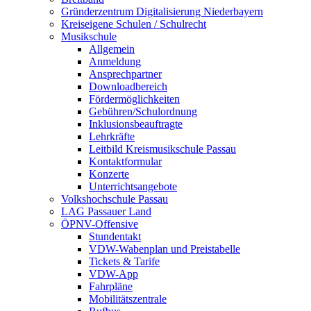
Gründerzentrum Digitalisierung Niederbayern
Kreiseigene Schulen / Schulrecht
Musikschule
Allgemein
Anmeldung
Ansprechpartner
Downloadbereich
Fördermöglichkeiten
Gebühren/Schulordnung
Inklusionsbeauftragte
Lehrkräfte
Leitbild Kreismusikschule Passau
Kontaktformular
Konzerte
Unterrichtsangebote
Volkshochschule Passau
LAG Passauer Land
ÖPNV-Offensive
Stundentakt
VDW-Wabenplan und Preistabelle
Tickets & Tarife
VDW-App
Fahrpläne
Mobilitätszentrale