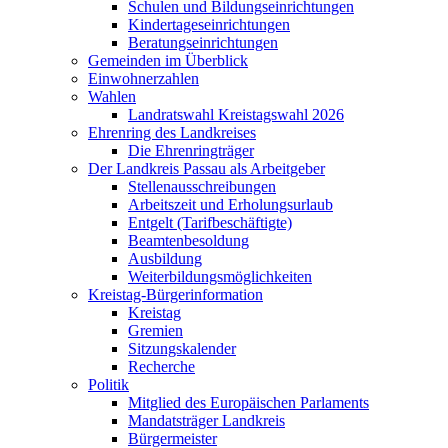
Schulen und Bildungseinrichtungen
Kindertageseinrichtungen
Beratungseinrichtungen
Gemeinden im Überblick
Einwohnerzahlen
Wahlen
Landratswahl Kreistagswahl 2026
Ehrenring des Landkreises
Die Ehrenringträger
Der Landkreis Passau als Arbeitgeber
Stellenausschreibungen
Arbeitszeit und Erholungsurlaub
Entgelt (Tarifbeschäftigte)
Beamtenbesoldung
Ausbildung
Weiterbildungsmöglichkeiten
Kreistag-Bürgerinformation
Kreistag
Gremien
Sitzungskalender
Recherche
Politik
Mitglied des Europäischen Parlaments
Mandatsträger Landkreis
Bürgermeister