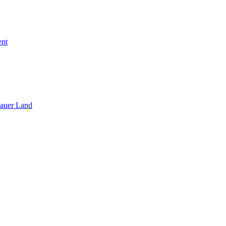
ent
sauer Land