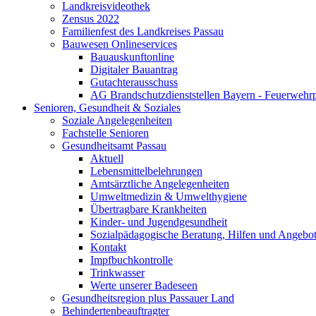
Landkreisvideothek
Zensus 2022
Familienfest des Landkreises Passau
Bauwesen Onlineservices
Bauauskunftonline
Digitaler Bauantrag
Gutachterausschuss
AG Brandschutzdienststellen Bayern - Feuerwehrp
Senioren, Gesundheit & Soziales
Soziale Angelegenheiten
Fachstelle Senioren
Gesundheitsamt Passau
Aktuell
Lebensmittelbelehrungen
Amtsärztliche Angelegenheiten
Umweltmedizin & Umwelthygiene
Übertragbare Krankheiten
Kinder- und Jugendgesundheit
Sozialpädagogische Beratung, Hilfen und Angebo
Kontakt
Impfbuchkontrolle
Trinkwasser
Werte unserer Badeseen
Gesundheitsregion plus Passauer Land
Behindertenbeauftragter