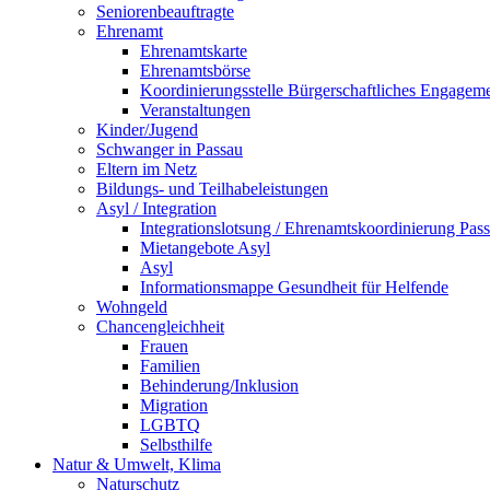
Seniorenbeauftragte
Ehrenamt
Ehrenamtskarte
Ehrenamtsbörse
Koordinierungsstelle Bürgerschaftliches Engagem
Veranstaltungen
Kinder/Jugend
Schwanger in Passau
Eltern im Netz
Bildungs- und Teilhabeleistungen
Asyl / Integration
Integrationslotsung / Ehrenamtskoordinierung Pas
Mietangebote Asyl
Asyl
Informationsmappe Gesundheit für Helfende
Wohngeld
Chancengleichheit
Frauen
Familien
Behinderung/Inklusion
Migration
LGBTQ
Selbsthilfe
Natur & Umwelt, Klima
Naturschutz