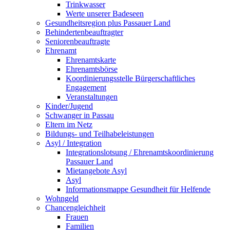
Trinkwasser
Werte unserer Badeseen
Gesundheitsregion plus Passauer Land
Behindertenbeauftragter
Seniorenbeauftragte
Ehrenamt
Ehrenamtskarte
Ehrenamtsbörse
Koordinierungsstelle Bürgerschaftliches
Engagement
Veranstaltungen
Kinder/Jugend
Schwanger in Passau
Eltern im Netz
Bildungs- und Teilhabeleistungen
Asyl / Integration
Integrationslotsung / Ehrenamtskoordinierung
Passauer Land
Mietangebote Asyl
Asyl
Informationsmappe Gesundheit für Helfende
Wohngeld
Chancengleichheit
Frauen
Familien