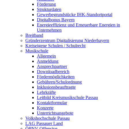
Förderung
Strukturdaten
Gewerbegrundstücke IHK-Standortportal
Digitalbonus Bayern
Energieeffizienz und Erneuerbare Energien in
Unternehmen
Breitband
Gründerzentrum Digitalisierung Niederbayern
Kreiseigene Schulen / Schulrecht
Musikschule
Allgemein
Anmeldung
Ansprechpartner
Downloadbereich
Fördermöglichkeiten
Gebühren/Schulordnung
Inklusionsbeauftragte
Lehrkräfte
Leitbild Kreismusikschule Passau
Kontaktformular
Konzerte
Unterrichtsangebote
Volkshochschule Passau
LAG Passauer Land
ÖPNV-Offensive