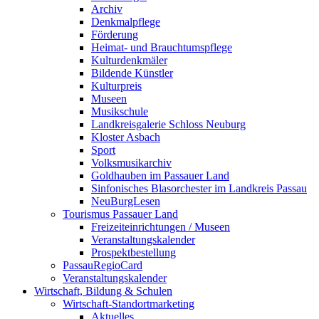
Archiv
Denkmalpflege
Förderung
Heimat- und Brauchtumspflege
Kulturdenkmäler
Bildende Künstler
Kulturpreis
Museen
Musikschule
Landkreisgalerie Schloss Neuburg
Kloster Asbach
Sport
Volksmusikarchiv
Goldhauben im Passauer Land
Sinfonisches Blasorchester im Landkreis Passau
NeuBurgLesen
Tourismus Passauer Land
Freizeiteinrichtungen / Museen
Veranstaltungskalender
Prospektbestellung
PassauRegioCard
Veranstaltungskalender
Wirtschaft, Bildung & Schulen
Wirtschaft-Standortmarketing
Aktuelles