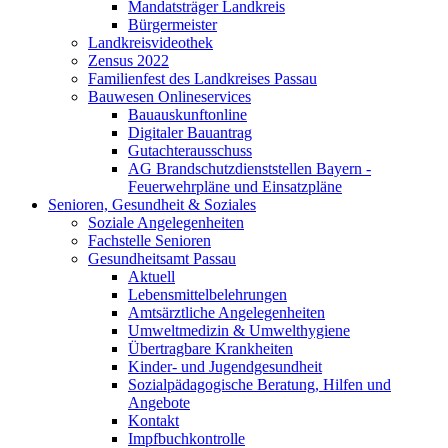
Mandatsträger Landkreis
Bürgermeister
Landkreisvideothek
Zensus 2022
Familienfest des Landkreises Passau
Bauwesen Onlineservices
Bauauskunftonline
Digitaler Bauantrag
Gutachterausschuss
AG Brandschutzdienststellen Bayern -
Feuerwehrpläne und Einsatzpläne
Senioren, Gesundheit & Soziales
Soziale Angelegenheiten
Fachstelle Senioren
Gesundheitsamt Passau
Aktuell
Lebensmittelbelehrungen
Amtsärztliche Angelegenheiten
Umweltmedizin & Umwelthygiene
Übertragbare Krankheiten
Kinder- und Jugendgesundheit
Sozialpädagogische Beratung, Hilfen und
Angebote
Kontakt
Impfbuchkontrolle