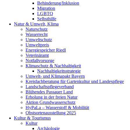
Behinderung/Inklusion
Migration
LGBTQ
Selbsthilfe
Natur & Umwelt, Klima
Naturschutz
Wasserrecht
Umweltschutz
Umweltpreis
Energiespeicher Riedl
Veterinäramt
Notfallvorsorge
Klimaschutz & Nachhaltigkeit
Nachhaltigkeitsstrategie
Umwelt- und Klimapakt Bayern
Kreisfachberatung für Gartenkultur und Landespflege
Landschaftspflegeverband
Blühendes Passauer Land
Erholung in der freien Natur
Aktion Grundwasserschutz
HyPaLa – Wasserstoff & Mobilität
Obstsortenausstellung 2025
Kultur & Tourismus
Kultur
Archäologie