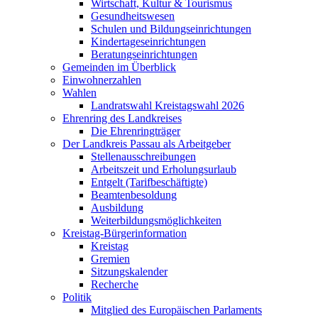
Wirtschaft, Kultur & Tourismus
Gesundheitswesen
Schulen und Bildungseinrichtungen
Kindertageseinrichtungen
Beratungseinrichtungen
Gemeinden im Überblick
Einwohnerzahlen
Wahlen
Landratswahl Kreistagswahl 2026
Ehrenring des Landkreises
Die Ehrenringträger
Der Landkreis Passau als Arbeitgeber
Stellenausschreibungen
Arbeitszeit und Erholungsurlaub
Entgelt (Tarifbeschäftigte)
Beamtenbesoldung
Ausbildung
Weiterbildungsmöglichkeiten
Kreistag-Bürgerinformation
Kreistag
Gremien
Sitzungskalender
Recherche
Politik
Mitglied des Europäischen Parlaments