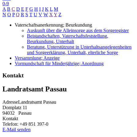
0-9
A
B
C
D
E
F
G
H
I
J
K
L
M
N
O
P
Q
R
S
T
U
V
W
X
Y
Z
Vaterschaftsanerkennung; Beurkundung
Auskunft über die Alleinsorge aus dem Sorgeregister
Beistandschaften, Vaterschaftsfeststellung,
Beurkundung, Unterhalt
Beratung, Unterstützung in Unterhaltsangelegenheiten
und Sorgeerklärung, Unterhalt, elterliche Sorge
Versammlung; Anzeige
Vormundschaft für Minderjährige; Anordnung
Kontakt
Landratsamt Passau
Adresse
Landratsamt Passau
Domplatz 11
94032
Passau
Kontakt
Telefon:
+49 851 397-0
E-Mail senden