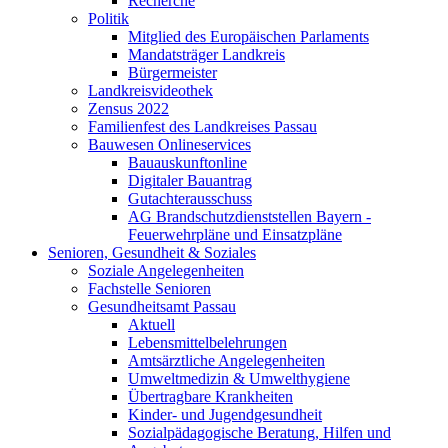
Recherche
Politik
Mitglied des Europäischen Parlaments
Mandatsträger Landkreis
Bürgermeister
Landkreisvideothek
Zensus 2022
Familienfest des Landkreises Passau
Bauwesen Onlineservices
Bauauskunftonline
Digitaler Bauantrag
Gutachterausschuss
AG Brandschutzdienststellen Bayern -
Feuerwehrpläne und Einsatzpläne
Senioren, Gesundheit & Soziales
Soziale Angelegenheiten
Fachstelle Senioren
Gesundheitsamt Passau
Aktuell
Lebensmittelbelehrungen
Amtsärztliche Angelegenheiten
Umweltmedizin & Umwelthygiene
Übertragbare Krankheiten
Kinder- und Jugendgesundheit
Sozialpädagogische Beratung, Hilfen und