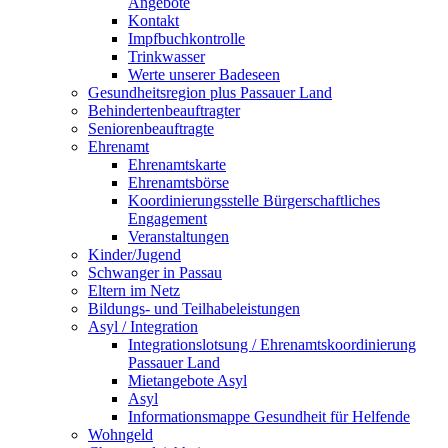
Angebote
Kontakt
Impfbuchkontrolle
Trinkwasser
Werte unserer Badeseen
Gesundheitsregion plus Passauer Land
Behindertenbeauftragter
Seniorenbeauftragte
Ehrenamt
Ehrenamtskarte
Ehrenamtsbörse
Koordinierungsstelle Bürgerschaftliches
Engagement
Veranstaltungen
Kinder/Jugend
Schwanger in Passau
Eltern im Netz
Bildungs- und Teilhabeleistungen
Asyl / Integration
Integrationslotsung / Ehrenamtskoordinierung
Passauer Land
Mietangebote Asyl
Asyl
Informationsmappe Gesundheit für Helfende
Wohngeld