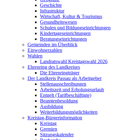
Geschichte
Infrastruktur
Wirtschaft, Kultur & Tourismus
Gesundheitswesen
Schulen und Bildungseinrichtungen
Kindertageseinrichtungen
Beratungseinrichtungen
Gemeinden im Überblick
Einwohnerzahlen
Wahlen
Landratswahl Kreistagswahl 2026
Ehrenring des Landkreises
Die Ehrenringträger
Der Landkreis Passau als Arbeitgeber
Stellenausschreibungen
Arbeitszeit und Erholungsurlaub
Entgelt (Tarifbeschäftigte)
Beamtenbesoldung
Ausbildung
Weiterbildungsmöglichkeiten
Kreistag-Bürgerinformation
Kreistag
Gremien
Sitzungskalender