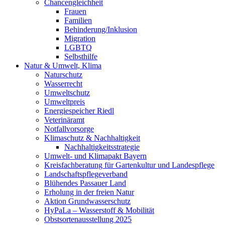
Chancengleichheit
Frauen
Familien
Behinderung/Inklusion
Migration
LGBTQ
Selbsthilfe
Natur & Umwelt, Klima
Naturschutz
Wasserrecht
Umweltschutz
Umweltpreis
Energiespeicher Riedl
Veterinäramt
Notfallvorsorge
Klimaschutz & Nachhaltigkeit
Nachhaltigkeitsstrategie
Umwelt- und Klimapakt Bayern
Kreisfachberatung für Gartenkultur und Landespflege
Landschaftspflegeverband
Blühendes Passauer Land
Erholung in der freien Natur
Aktion Grundwasserschutz
HyPaLa – Wasserstoff & Mobilität
Obstsortenausstellung 2025