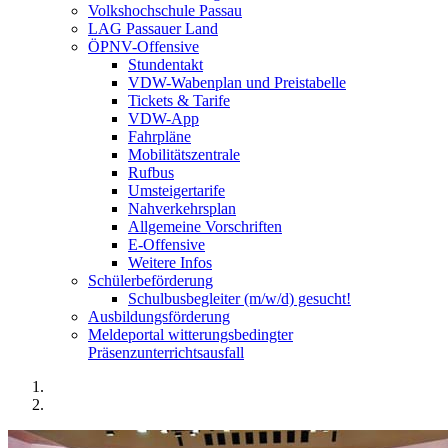
Volkshochschule Passau
LAG Passauer Land
ÖPNV-Offensive
Stundentakt
VDW-Wabenplan und Preistabelle
Tickets & Tarife
VDW-App
Fahrpläne
Mobilitätszentrale
Rufbus
Umsteigertarife
Nahverkehrsplan
Allgemeine Vorschriften
E-Offensive
Weitere Infos
Schülerbeförderung
Schulbusbegleiter (m/w/d) gesucht!
Ausbildungsförderung
Meldeportal witterungsbedingter
Präsenzunterrichtsausfall