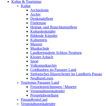
Kultur & Tourismus
Kultur
Archäologie
Archiv
Denkmalpflege
Förderung
Heimat- und Brauchtumspflege
Kulturdenkmäler
Bildende Künstler
Kulturpreis
Museen
Musikschule
Landkreisgalerie Schloss Neuburg
Kloster Asbach
Sport
Volksmusikarchiv
Goldhauben im Passauer Land
Sinfonisches Blasorchester im Landkreis Passau
NeuBurgLesen
Tourismus Passauer Land
Freizeiteinrichtungen / Museen
Veranstaltungskalender
Prospektbestellung
PassauRegioCard
Veranstaltungskalender