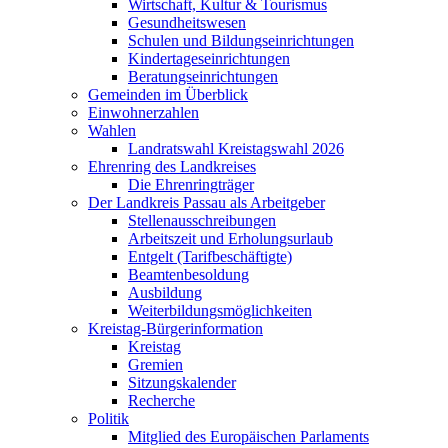
Wirtschaft, Kultur & Tourismus
Gesundheitswesen
Schulen und Bildungseinrichtungen
Kindertageseinrichtungen
Beratungseinrichtungen
Gemeinden im Überblick
Einwohnerzahlen
Wahlen
Landratswahl Kreistagswahl 2026
Ehrenring des Landkreises
Die Ehrenringträger
Der Landkreis Passau als Arbeitgeber
Stellenausschreibungen
Arbeitszeit und Erholungsurlaub
Entgelt (Tarifbeschäftigte)
Beamtenbesoldung
Ausbildung
Weiterbildungsmöglichkeiten
Kreistag-Bürgerinformation
Kreistag
Gremien
Sitzungskalender
Recherche
Politik
Mitglied des Europäischen Parlaments