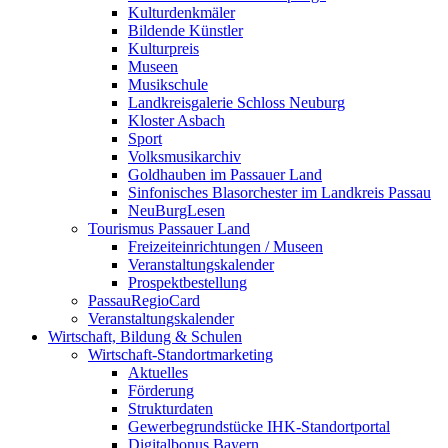
Kulturdenkmäler
Bildende Künstler
Kulturpreis
Museen
Musikschule
Landkreisgalerie Schloss Neuburg
Kloster Asbach
Sport
Volksmusikarchiv
Goldhauben im Passauer Land
Sinfonisches Blasorchester im Landkreis Passau
NeuBurgLesen
Tourismus Passauer Land
Freizeiteinrichtungen / Museen
Veranstaltungskalender
Prospektbestellung
PassauRegioCard
Veranstaltungskalender
Wirtschaft, Bildung & Schulen
Wirtschaft-Standortmarketing
Aktuelles
Förderung
Strukturdaten
Gewerbegrundstücke IHK-Standortportal
Digitalbonus Bayern