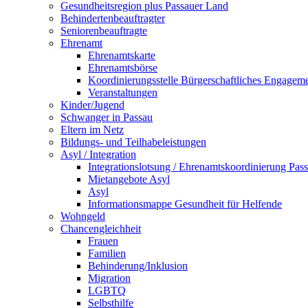
Gesundheitsregion plus Passauer Land
Behindertenbeauftragter
Seniorenbeauftragte
Ehrenamt
Ehrenamtskarte
Ehrenamtsbörse
Koordinierungsstelle Bürgerschaftliches Engagem
Veranstaltungen
Kinder/Jugend
Schwanger in Passau
Eltern im Netz
Bildungs- und Teilhabeleistungen
Asyl / Integration
Integrationslotsung / Ehrenamtskoordinierung Pas
Mietangebote Asyl
Asyl
Informationsmappe Gesundheit für Helfende
Wohngeld
Chancengleichheit
Frauen
Familien
Behinderung/Inklusion
Migration
LGBTQ
Selbsthilfe