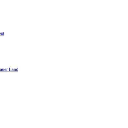
ent
sauer Land