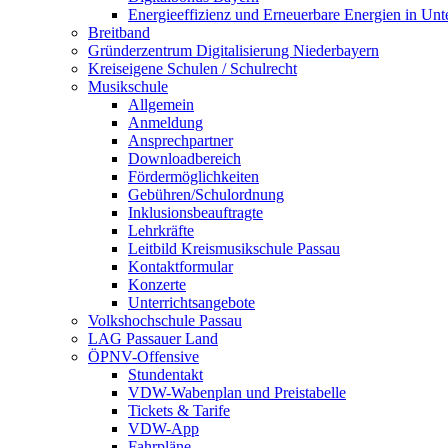
Energieeffizienz und Erneuerbare Energien in Un
Breitband
Gründerzentrum Digitalisierung Niederbayern
Kreiseigene Schulen / Schulrecht
Musikschule
Allgemein
Anmeldung
Ansprechpartner
Downloadbereich
Fördermöglichkeiten
Gebühren/Schulordnung
Inklusionsbeauftragte
Lehrkräfte
Leitbild Kreismusikschule Passau
Kontaktformular
Konzerte
Unterrichtsangebote
Volkshochschule Passau
LAG Passauer Land
ÖPNV-Offensive
Stundentakt
VDW-Wabenplan und Preistabelle
Tickets & Tarife
VDW-App
Fahrpläne