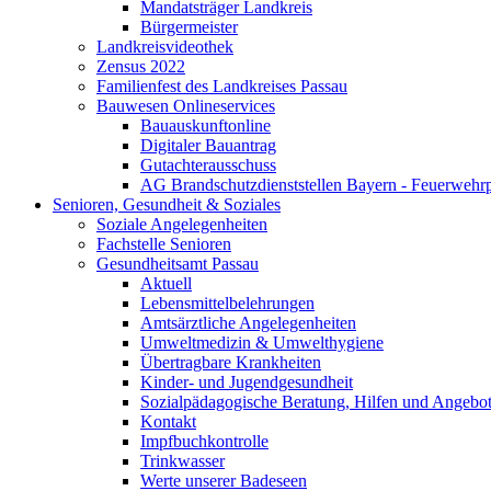
Mandatsträger Landkreis
Bürgermeister
Landkreisvideothek
Zensus 2022
Familienfest des Landkreises Passau
Bauwesen Onlineservices
Bauauskunftonline
Digitaler Bauantrag
Gutachterausschuss
AG Brandschutzdienststellen Bayern - Feuerwehrp
Senioren, Gesundheit & Soziales
Soziale Angelegenheiten
Fachstelle Senioren
Gesundheitsamt Passau
Aktuell
Lebensmittelbelehrungen
Amtsärztliche Angelegenheiten
Umweltmedizin & Umwelthygiene
Übertragbare Krankheiten
Kinder- und Jugendgesundheit
Sozialpädagogische Beratung, Hilfen und Angebo
Kontakt
Impfbuchkontrolle
Trinkwasser
Werte unserer Badeseen