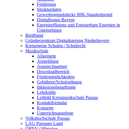
Förderung
Strukturdaten
Gewerbegrundstücke IHK-Standortportal
Digitalbonus Bayern
Energieeffizienz und Erneuerbare Energien in
Unternehmen
Breitband
Gründerzentrum Digitalisierung Niederbayern
Kreiseigene Schulen / Schulrecht
Musikschule
Allgemein
Anmeldung
Ansprechpartner
Downloadbereich
Fördermöglichkeiten
Gebühren/Schulordnung
Inklusionsbeauftragte
Lehrkräfte
Leitbild Kreismusikschule Passau
Kontaktformular
Konzerte
Unterrichtsangebote
Volkshochschule Passau
LAG Passauer Land
ÖPNV-Offensive