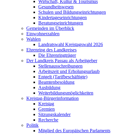
Wirtschaft, Kultur & Tourismus
Gesundheitswesen
Schulen und Bildungseinrichtungen
Kindertageseinrichtungen
Beratungseinrichtungen
Gemeinden im Überblick
Einwohnerzahlen
Wahlen
Landratswahl Kreistagswahl 2026
Ehrenring des Landkreises
Die Ehrenringträger
Der Landkreis Passau als Arbeitgeber
Stellenausschreibungen
Arbeitszeit und Erholungsurlaub
Entgelt (Tarifbeschäftigte)
Beamtenbesoldung
Ausbildung
Weiterbildungsmöglichkeiten
Kreistag-Bürgerinformation
Kreistag
Gremien
Sitzungskalender
Recherche
Politik
Mitglied des Europäischen Parlaments