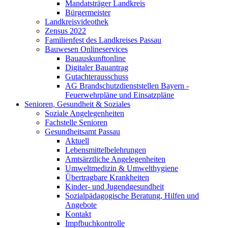
Mandatsträger Landkreis
Bürgermeister
Landkreisvideothek
Zensus 2022
Familienfest des Landkreises Passau
Bauwesen Onlineservices
Bauauskunftonline
Digitaler Bauantrag
Gutachterausschuss
AG Brandschutzdienststellen Bayern -
Feuerwehrpläne und Einsatzpläne
Senioren, Gesundheit & Soziales
Soziale Angelegenheiten
Fachstelle Senioren
Gesundheitsamt Passau
Aktuell
Lebensmittelbelehrungen
Amtsärztliche Angelegenheiten
Umweltmedizin & Umwelthygiene
Übertragbare Krankheiten
Kinder- und Jugendgesundheit
Sozialpädagogische Beratung, Hilfen und
Angebote
Kontakt
Impfbuchkontrolle