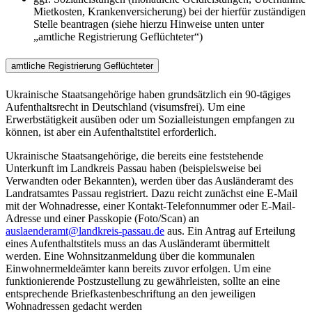
Mietkosten, Krankenversicherung) bei der hierfür zuständigen
Stelle beantragen (siehe hierzu Hinweise unten unter
„amtliche Registrierung Geflüchteter“)
amtliche Registrierung Geflüchteter
Ukrainische Staatsangehörige haben grundsätzlich ein 90-tägiges
Aufenthaltsrecht in Deutschland (visumsfrei). Um eine
Erwerbstätigkeit ausüben oder um Sozialleistungen empfangen zu
können, ist aber ein Aufenthaltstitel erforderlich.
Ukrainische Staatsangehörige, die bereits eine feststehende
Unterkunft im Landkreis Passau haben (beispielsweise bei
Verwandten oder Bekannten), werden über das Ausländeramt des
Landratsamtes Passau registriert. Dazu reicht zunächst eine E-Mail
mit der Wohnadresse, einer Kontakt-Telefonnummer oder E-Mail-
Adresse und einer Passkopie (Foto/Scan) an
auslaenderamt@landkreis-passau.de
aus. Ein Antrag auf Erteilung
eines Aufenthaltstitels muss an das Ausländeramt übermittelt
werden. Eine Wohnsitzanmeldung über die kommunalen
Einwohnermeldeämter kann bereits zuvor erfolgen. Um eine
funktionierende Postzustellung zu gewährleisten, sollte an eine
entsprechende Briefkastenbeschriftung an den jeweiligen
Wohnadressen gedacht werden