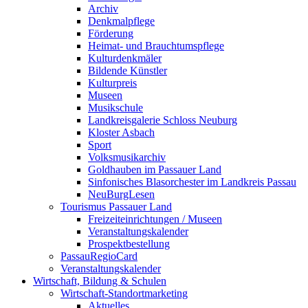
Archiv
Denkmalpflege
Förderung
Heimat- und Brauchtumspflege
Kulturdenkmäler
Bildende Künstler
Kulturpreis
Museen
Musikschule
Landkreisgalerie Schloss Neuburg
Kloster Asbach
Sport
Volksmusikarchiv
Goldhauben im Passauer Land
Sinfonisches Blasorchester im Landkreis Passau
NeuBurgLesen
Tourismus Passauer Land
Freizeiteinrichtungen / Museen
Veranstaltungskalender
Prospektbestellung
PassauRegioCard
Veranstaltungskalender
Wirtschaft, Bildung & Schulen
Wirtschaft-Standortmarketing
Aktuelles