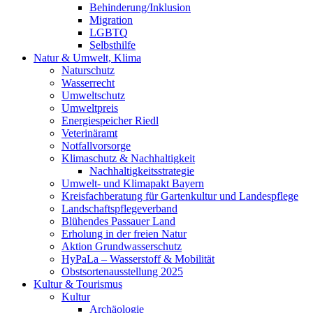
Behinderung/Inklusion
Migration
LGBTQ
Selbsthilfe
Natur & Umwelt, Klima
Naturschutz
Wasserrecht
Umweltschutz
Umweltpreis
Energiespeicher Riedl
Veterinäramt
Notfallvorsorge
Klimaschutz & Nachhaltigkeit
Nachhaltigkeitsstrategie
Umwelt- und Klimapakt Bayern
Kreisfachberatung für Gartenkultur und Landespflege
Landschaftspflegeverband
Blühendes Passauer Land
Erholung in der freien Natur
Aktion Grundwasserschutz
HyPaLa – Wasserstoff & Mobilität
Obstsortenausstellung 2025
Kultur & Tourismus
Kultur
Archäologie