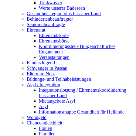
Trinkwasser
Werte unserer Badeseen
Gesundheitsregion plus Passauer Land
Behindertenbeauftragter
Seniorenbeauftragte
Ehrenamt
Ehrenamtskarte
Ehrenamtsbörse
Koordinierungsstelle Bürgerschaftliches
Engagement
Veranstaltungen
Kinder/Jugend
Schwanger in Passau
Eltern im Netz
Bildungs- und Teilhabeleistungen
Asyl / Integration
Integrationslotsung / Ehrenamtskoordinierung
Passauer Land
Mietangebote Asyl
Asyl
Informationsmappe Gesundheit für Helfende
Wohngeld
Chancengleichheit
Frauen
Familien