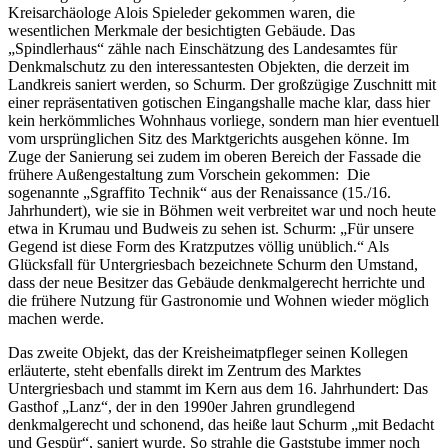
Kreisarchäologe Alois Spieleder gekommen waren, die
wesentlichen Merkmale der besichtigten Gebäude. Das
„Spindlerhaus“ zähle nach Einschätzung des Landesamtes für
Denkmalschutz zu den interessantesten Objekten, die derzeit im
Landkreis saniert werden, so Schurm. Der großzügige Zuschnitt mit
einer repräsentativen gotischen Eingangshalle mache klar, dass hier
kein herkömmliches Wohnhaus vorliege, sondern man hier eventuell
vom ursprünglichen Sitz des Marktgerichts ausgehen könne. Im
Zuge der Sanierung sei zudem im oberen Bereich der Fassade die
frühere Außengestaltung zum Vorschein gekommen: Die
sogenannte „Sgraffito Technik“ aus der Renaissance (15./16.
Jahrhundert), wie sie in Böhmen weit verbreitet war und noch heute
etwa in Krumau und Budweis zu sehen ist. Schurm: „Für unsere
Gegend ist diese Form des Kratzputzes völlig unüblich.“ Als
Glücksfall für Untergriesbach bezeichnete Schurm den Umstand,
dass der neue Besitzer das Gebäude denkmalgerecht herrichte und
die frühere Nutzung für Gastronomie und Wohnen wieder möglich
machen werde.
Das zweite Objekt, das der Kreisheimatpfleger seinen Kollegen
erläuterte, steht ebenfalls direkt im Zentrum des Marktes
Untergriesbach und stammt im Kern aus dem 16. Jahrhundert: Das
Gasthof „Lanz“, der in den 1990er Jahren grundlegend
denkmalgerecht und schonend, das heiße laut Schurm „mit Bedacht
und Gespür“, saniert wurde. So strahle die Gaststube immer noch