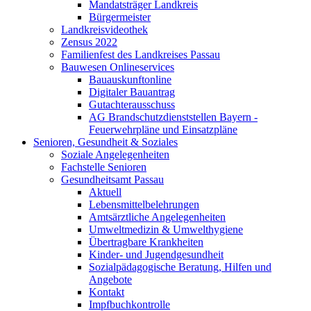
Mandatsträger Landkreis
Bürgermeister
Landkreisvideothek
Zensus 2022
Familienfest des Landkreises Passau
Bauwesen Onlineservices
Bauauskunftonline
Digitaler Bauantrag
Gutachterausschuss
AG Brandschutzdienststellen Bayern -
Feuerwehrpläne und Einsatzpläne
Senioren, Gesundheit & Soziales
Soziale Angelegenheiten
Fachstelle Senioren
Gesundheitsamt Passau
Aktuell
Lebensmittelbelehrungen
Amtsärztliche Angelegenheiten
Umweltmedizin & Umwelthygiene
Übertragbare Krankheiten
Kinder- und Jugendgesundheit
Sozialpädagogische Beratung, Hilfen und
Angebote
Kontakt
Impfbuchkontrolle