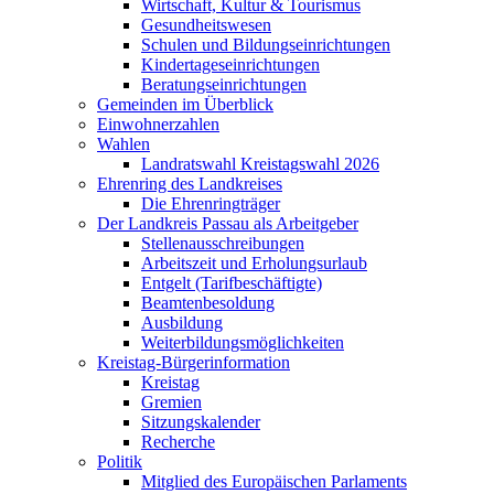
Wirtschaft, Kultur & Tourismus
Gesundheitswesen
Schulen und Bildungseinrichtungen
Kindertageseinrichtungen
Beratungseinrichtungen
Gemeinden im Überblick
Einwohnerzahlen
Wahlen
Landratswahl Kreistagswahl 2026
Ehrenring des Landkreises
Die Ehrenringträger
Der Landkreis Passau als Arbeitgeber
Stellenausschreibungen
Arbeitszeit und Erholungsurlaub
Entgelt (Tarifbeschäftigte)
Beamtenbesoldung
Ausbildung
Weiterbildungsmöglichkeiten
Kreistag-Bürgerinformation
Kreistag
Gremien
Sitzungskalender
Recherche
Politik
Mitglied des Europäischen Parlaments