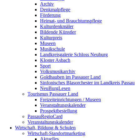
Archiv
Denkmalpflege
Förderung
Heimat- und Brauchtumspflege
Kulturdenkmäler
Bildende Künstler
Kulturpreis
Museen
Musikschule
Landkreisgalerie Schloss Neuburg
Kloster Asbach
Sport
Volksmusikarchiv
Goldhauben im Passauer Land
Sinfonisches Blasorchester im Landkreis Passau
NeuBurgLesen
Tourismus Passauer Land
Freizeiteinrichtungen / Museen
Veranstaltungskalender
Prospektbestellung
PassauRegioCard
Veranstaltungskalender
Wirtschaft, Bildung & Schulen
Wirtschaft-Standortmarketing
Aktuelles