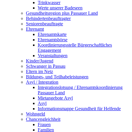
Trinkwasser
Werte unserer Badeseen
Gesundheitsregion plus Passauer Land
Behindertenbeauftragter
Seniorenbeauftragte
Ehrenamt
Ehrenamtskarte
Ehrenamtsbörse
Koordinierungsstelle Bürgerschaftliches
Engagement
Veranstaltungen
Kinder/Jugend
Schwanger in Passau
Eltern im Netz
Bildungs- und Teilhabeleistungen
Asyl / Integration
Integrationslotsung / Ehrenamtskoordinierung
Passauer Land
Mietangebote Asyl
Asyl
Informationsmappe Gesundheit für Helfende
Wohngeld
Chancengleichheit
Frauen
Familien