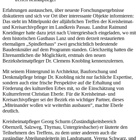
Erfahrungen austauschen, über neueste Forschungsergebnisse
diskutieren und sich vor Ort über interessante Objekte informieren:
Das steht im Mittelpunkt der alljährlichen Treffen der Kreisheimat-
und Kreisarchivpfleger im Landkreis Passau. Landrat Raimund
Kneidinger hatte dazu jetzt nach Untergriesbach eingeladen, wo mit
dem historischen Gasthaus Lanz und dem derzeit restaurierten
ehemaligen „Spindlerhaus“ zwei geschichtlich bedeutende
Baudenkmäler auf dem Programm standen. Gleichzeitig hatten die
Ehrenamtlichen die Möglichkeit, erstmals den neuen
Bezirksheimatpfleger Dr. Clemens Knobling kennenzulernen.
Mit seinem Hintergrund in Architektur, Bauforschung und
Denkmalpflege bringe Dr. Knobling nicht nur fachliche Expertise,
sondern auch eine frische Perspektive auf die Erhaltung und
Förderung des kulturellen Erbes mit, so die Einschätzung von
Kulturreferent Christian Eberle. Für die Kreisheimat- und
Kreisarchivpfleger sei der Bezirk ein wichtiger Partner, dieses
„Miteinander wollen wir weiterhin ausbauen“, machte Eberle
deutlich.
Kreisheimatpfleger Georg Schurm (Zuständigkeitsbereich
Obernzell, Salzweg, Thyrnau, Untergriesbacher) er läuterte den
Teilnehmern des Treffens, zu dem unter anderem auch die
zuständige Abteilungsleiterin im Landratsamt, Verena Schwarz, und