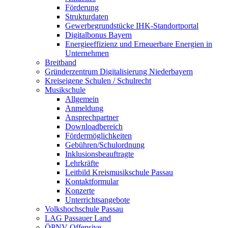
Förderung
Strukturdaten
Gewerbegrundstücke IHK-Standortportal
Digitalbonus Bayern
Energieeffizienz und Erneuerbare Energien in
Unternehmen
Breitband
Gründerzentrum Digitalisierung Niederbayern
Kreiseigene Schulen / Schulrecht
Musikschule
Allgemein
Anmeldung
Ansprechpartner
Downloadbereich
Fördermöglichkeiten
Gebühren/Schulordnung
Inklusionsbeauftragte
Lehrkräfte
Leitbild Kreismusikschule Passau
Kontaktformular
Konzerte
Unterrichtsangebote
Volkshochschule Passau
LAG Passauer Land
ÖPNV-Offensive