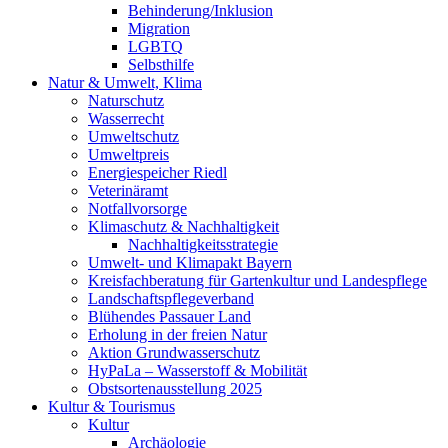
Behinderung/Inklusion
Migration
LGBTQ
Selbsthilfe
Natur & Umwelt, Klima
Naturschutz
Wasserrecht
Umweltschutz
Umweltpreis
Energiespeicher Riedl
Veterinäramt
Notfallvorsorge
Klimaschutz & Nachhaltigkeit
Nachhaltigkeitsstrategie
Umwelt- und Klimapakt Bayern
Kreisfachberatung für Gartenkultur und Landespflege
Landschaftspflegeverband
Blühendes Passauer Land
Erholung in der freien Natur
Aktion Grundwasserschutz
HyPaLa – Wasserstoff & Mobilität
Obstsortenausstellung 2025
Kultur & Tourismus
Kultur
Archäologie