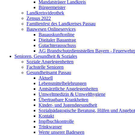
Mandatsträger Landkreis
Bürgermeister
Landkreisvideothek
Zensus 2022
Familienfest des Landkreises Passau
Bauwesen Onlineservices
Bauauskunftonline
Digitaler Bauantrag
Gutachterausschuss
AG Brandschutzdienststellen Bayern - Feuerwehrp
Senioren, Gesundheit & Soziales
Soziale Angelegenheiten
Fachstelle Senioren
Gesundheitsamt Passau
Aktuell
Lebensmittelbelehrungen
Amtsärztliche Angelegenheiten
Umweltmedizin & Umwelthygiene
Übertragbare Krankheiten
Kinder- und Jugendgesundheit
Sozialpädagogische Beratung, Hilfen und Angebo
Kontakt
Impfbuchkontrolle
Trinkwasser
Werte unserer Badeseen