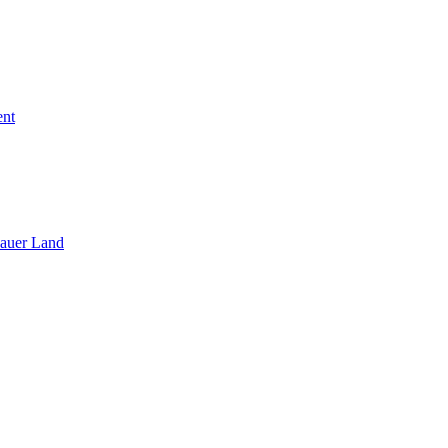
ent
sauer Land