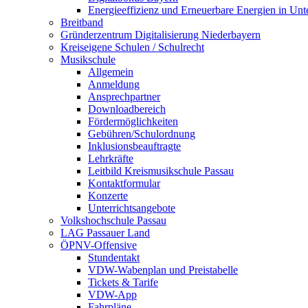
Energieeffizienz und Erneuerbare Energien in Un
Breitband
Gründerzentrum Digitalisierung Niederbayern
Kreiseigene Schulen / Schulrecht
Musikschule
Allgemein
Anmeldung
Ansprechpartner
Downloadbereich
Fördermöglichkeiten
Gebühren/Schulordnung
Inklusionsbeauftragte
Lehrkräfte
Leitbild Kreismusikschule Passau
Kontaktformular
Konzerte
Unterrichtsangebote
Volkshochschule Passau
LAG Passauer Land
ÖPNV-Offensive
Stundentakt
VDW-Wabenplan und Preistabelle
Tickets & Tarife
VDW-App
Fahrpläne