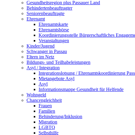
Gesundheitsregion plus Passauer Land
Behindertenbeauftragter
Seniorenbeauftragte
Ehrenamt
Ehrenamtskarte
Ehrenamtsbörse
Koordinierungsstelle Bürgerschaftliches Engagem
Veranstaltungen
Kinder/Jugend
Schwanger in Passau
Eltern im Netz
Bildungs- und Teilhabeleistungen
Asyl / Integration
Integrationslotsung / Ehrenamtskoordinierung Pas
Mietangebote Asyl
Asyl
Informationsmappe Gesundheit für Helfende
Wohngeld
Chancengleichheit
Frauen
Familien
Behinderung/Inklusion
Migration
LGBTQ
Selbsthilfe