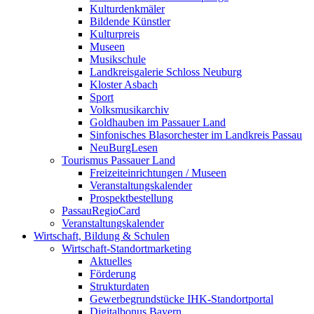
Kulturdenkmäler
Bildende Künstler
Kulturpreis
Museen
Musikschule
Landkreisgalerie Schloss Neuburg
Kloster Asbach
Sport
Volksmusikarchiv
Goldhauben im Passauer Land
Sinfonisches Blasorchester im Landkreis Passau
NeuBurgLesen
Tourismus Passauer Land
Freizeiteinrichtungen / Museen
Veranstaltungskalender
Prospektbestellung
PassauRegioCard
Veranstaltungskalender
Wirtschaft, Bildung & Schulen
Wirtschaft-Standortmarketing
Aktuelles
Förderung
Strukturdaten
Gewerbegrundstücke IHK-Standortportal
Digitalbonus Bayern