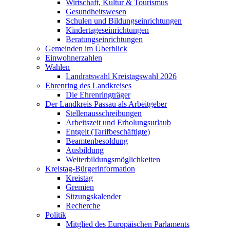
Wirtschaft, Kultur & Tourismus
Gesundheitswesen
Schulen und Bildungseinrichtungen
Kindertageseinrichtungen
Beratungseinrichtungen
Gemeinden im Überblick
Einwohnerzahlen
Wahlen
Landratswahl Kreistagswahl 2026
Ehrenring des Landkreises
Die Ehrenringträger
Der Landkreis Passau als Arbeitgeber
Stellenausschreibungen
Arbeitszeit und Erholungsurlaub
Entgelt (Tarifbeschäftigte)
Beamtenbesoldung
Ausbildung
Weiterbildungsmöglichkeiten
Kreistag-Bürgerinformation
Kreistag
Gremien
Sitzungskalender
Recherche
Politik
Mitglied des Europäischen Parlaments