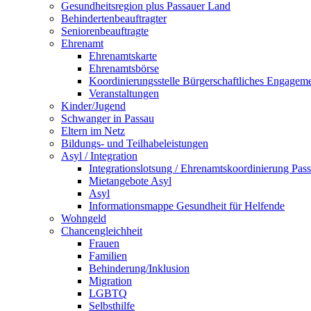
Gesundheitsregion plus Passauer Land
Behindertenbeauftragter
Seniorenbeauftragte
Ehrenamt
Ehrenamtskarte
Ehrenamtsbörse
Koordinierungsstelle Bürgerschaftliches Engagem
Veranstaltungen
Kinder/Jugend
Schwanger in Passau
Eltern im Netz
Bildungs- und Teilhabeleistungen
Asyl / Integration
Integrationslotsung / Ehrenamtskoordinierung Pas
Mietangebote Asyl
Asyl
Informationsmappe Gesundheit für Helfende
Wohngeld
Chancengleichheit
Frauen
Familien
Behinderung/Inklusion
Migration
LGBTQ
Selbsthilfe