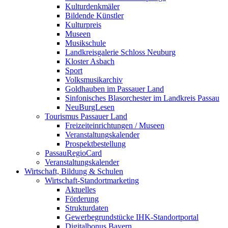
Kulturdenkmäler
Bildende Künstler
Kulturpreis
Museen
Musikschule
Landkreisgalerie Schloss Neuburg
Kloster Asbach
Sport
Volksmusikarchiv
Goldhauben im Passauer Land
Sinfonisches Blasorchester im Landkreis Passau
NeuBurgLesen
Tourismus Passauer Land
Freizeiteinrichtungen / Museen
Veranstaltungskalender
Prospektbestellung
PassauRegioCard
Veranstaltungskalender
Wirtschaft, Bildung & Schulen
Wirtschaft-Standortmarketing
Aktuelles
Förderung
Strukturdaten
Gewerbegrundstücke IHK-Standortportal
Digitalbonus Bayern