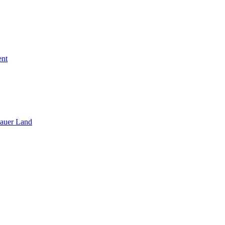
ent
sauer Land