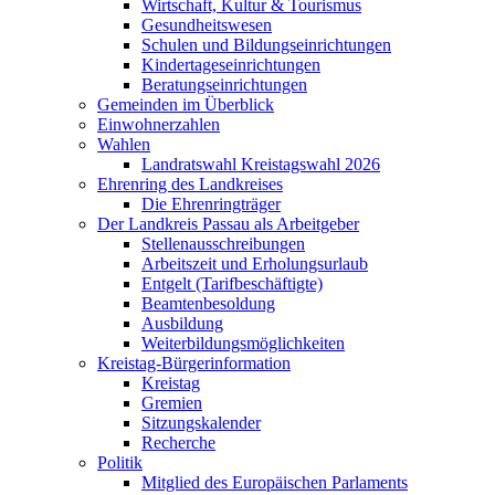
Wirtschaft, Kultur & Tourismus
Gesundheitswesen
Schulen und Bildungseinrichtungen
Kindertageseinrichtungen
Beratungseinrichtungen
Gemeinden im Überblick
Einwohnerzahlen
Wahlen
Landratswahl Kreistagswahl 2026
Ehrenring des Landkreises
Die Ehrenringträger
Der Landkreis Passau als Arbeitgeber
Stellenausschreibungen
Arbeitszeit und Erholungsurlaub
Entgelt (Tarifbeschäftigte)
Beamtenbesoldung
Ausbildung
Weiterbildungsmöglichkeiten
Kreistag-Bürgerinformation
Kreistag
Gremien
Sitzungskalender
Recherche
Politik
Mitglied des Europäischen Parlaments