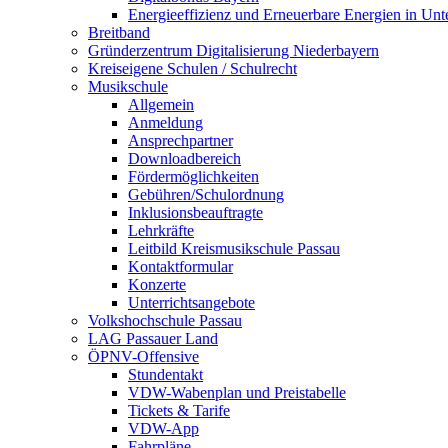
Energieeffizienz und Erneuerbare Energien in Un
Breitband
Gründerzentrum Digitalisierung Niederbayern
Kreiseigene Schulen / Schulrecht
Musikschule
Allgemein
Anmeldung
Ansprechpartner
Downloadbereich
Fördermöglichkeiten
Gebühren/Schulordnung
Inklusionsbeauftragte
Lehrkräfte
Leitbild Kreismusikschule Passau
Kontaktformular
Konzerte
Unterrichtsangebote
Volkshochschule Passau
LAG Passauer Land
ÖPNV-Offensive
Stundentakt
VDW-Wabenplan und Preistabelle
Tickets & Tarife
VDW-App
Fahrpläne