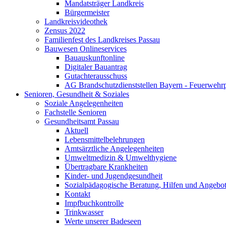
Mandatsträger Landkreis
Bürgermeister
Landkreisvideothek
Zensus 2022
Familienfest des Landkreises Passau
Bauwesen Onlineservices
Bauauskunftonline
Digitaler Bauantrag
Gutachterausschuss
AG Brandschutzdienststellen Bayern - Feuerwehrp
Senioren, Gesundheit & Soziales
Soziale Angelegenheiten
Fachstelle Senioren
Gesundheitsamt Passau
Aktuell
Lebensmittelbelehrungen
Amtsärztliche Angelegenheiten
Umweltmedizin & Umwelthygiene
Übertragbare Krankheiten
Kinder- und Jugendgesundheit
Sozialpädagogische Beratung, Hilfen und Angebo
Kontakt
Impfbuchkontrolle
Trinkwasser
Werte unserer Badeseen