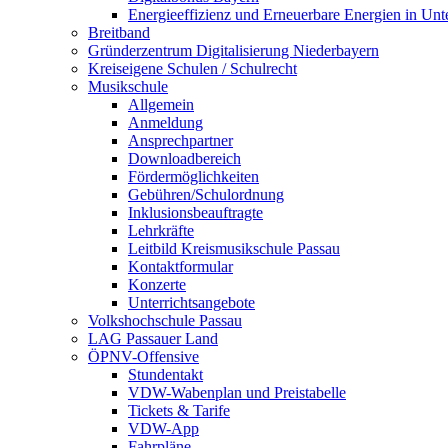
Energieeffizienz und Erneuerbare Energien in Un
Breitband
Gründerzentrum Digitalisierung Niederbayern
Kreiseigene Schulen / Schulrecht
Musikschule
Allgemein
Anmeldung
Ansprechpartner
Downloadbereich
Fördermöglichkeiten
Gebühren/Schulordnung
Inklusionsbeauftragte
Lehrkräfte
Leitbild Kreismusikschule Passau
Kontaktformular
Konzerte
Unterrichtsangebote
Volkshochschule Passau
LAG Passauer Land
ÖPNV-Offensive
Stundentakt
VDW-Wabenplan und Preistabelle
Tickets & Tarife
VDW-App
Fahrpläne