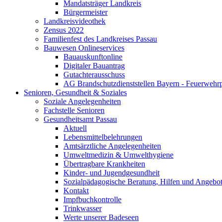
Mandatsträger Landkreis
Bürgermeister
Landkreisvideothek
Zensus 2022
Familienfest des Landkreises Passau
Bauwesen Onlineservices
Bauauskunftonline
Digitaler Bauantrag
Gutachterausschuss
AG Brandschutzdienststellen Bayern - Feuerwehrp
Senioren, Gesundheit & Soziales
Soziale Angelegenheiten
Fachstelle Senioren
Gesundheitsamt Passau
Aktuell
Lebensmittelbelehrungen
Amtsärztliche Angelegenheiten
Umweltmedizin & Umwelthygiene
Übertragbare Krankheiten
Kinder- und Jugendgesundheit
Sozialpädagogische Beratung, Hilfen und Angebo
Kontakt
Impfbuchkontrolle
Trinkwasser
Werte unserer Badeseen