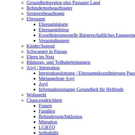
Gesundheitsregion plus Passauer Land
Behindertenbeauftragter
Seniorenbeauftragte
Ehrenamt
Ehrenamtskarte
Ehrenamtsbörse
Koordinierungsstelle Bürgerschaftliches Engagem
Veranstaltungen
Kinder/Jugend
Schwanger in Passau
Eltern im Netz
Bildungs- und Teilhabeleistungen
Asyl / Integration
Integrationslotsung / Ehrenamtskoordinierung Pas
Mietangebote Asyl
Asyl
Informationsmappe Gesundheit für Helfende
Wohngeld
Chancengleichheit
Frauen
Familien
Behinderung/Inklusion
Migration
LGBTQ
Selbsthilfe