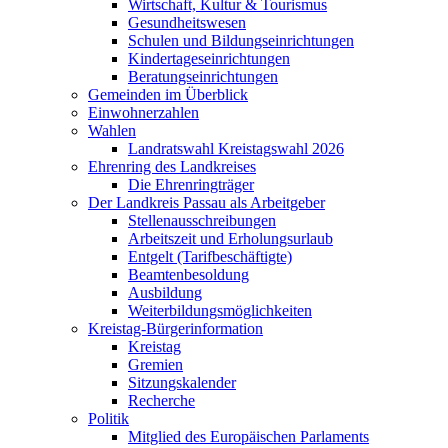
Wirtschaft, Kultur & Tourismus
Gesundheitswesen
Schulen und Bildungseinrichtungen
Kindertageseinrichtungen
Beratungseinrichtungen
Gemeinden im Überblick
Einwohnerzahlen
Wahlen
Landratswahl Kreistagswahl 2026
Ehrenring des Landkreises
Die Ehrenringträger
Der Landkreis Passau als Arbeitgeber
Stellenausschreibungen
Arbeitszeit und Erholungsurlaub
Entgelt (Tarifbeschäftigte)
Beamtenbesoldung
Ausbildung
Weiterbildungsmöglichkeiten
Kreistag-Bürgerinformation
Kreistag
Gremien
Sitzungskalender
Recherche
Politik
Mitglied des Europäischen Parlaments