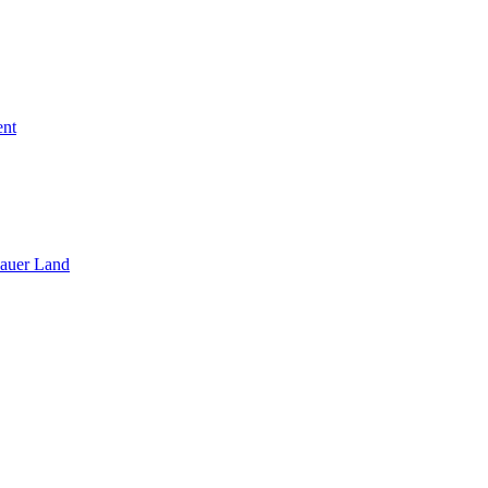
ent
sauer Land