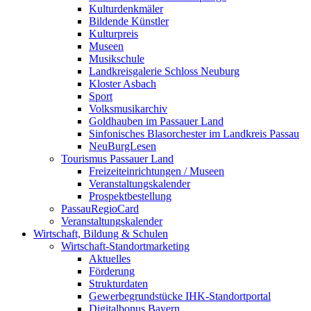
Kulturdenkmäler
Bildende Künstler
Kulturpreis
Museen
Musikschule
Landkreisgalerie Schloss Neuburg
Kloster Asbach
Sport
Volksmusikarchiv
Goldhauben im Passauer Land
Sinfonisches Blasorchester im Landkreis Passau
NeuBurgLesen
Tourismus Passauer Land
Freizeiteinrichtungen / Museen
Veranstaltungskalender
Prospektbestellung
PassauRegioCard
Veranstaltungskalender
Wirtschaft, Bildung & Schulen
Wirtschaft-Standortmarketing
Aktuelles
Förderung
Strukturdaten
Gewerbegrundstücke IHK-Standortportal
Digitalbonus Bayern