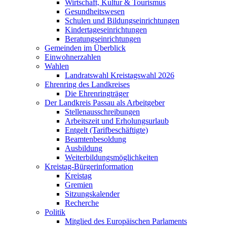
Wirtschaft, Kultur & Tourismus
Gesundheitswesen
Schulen und Bildungseinrichtungen
Kindertageseinrichtungen
Beratungseinrichtungen
Gemeinden im Überblick
Einwohnerzahlen
Wahlen
Landratswahl Kreistagswahl 2026
Ehrenring des Landkreises
Die Ehrenringträger
Der Landkreis Passau als Arbeitgeber
Stellenausschreibungen
Arbeitszeit und Erholungsurlaub
Entgelt (Tarifbeschäftigte)
Beamtenbesoldung
Ausbildung
Weiterbildungsmöglichkeiten
Kreistag-Bürgerinformation
Kreistag
Gremien
Sitzungskalender
Recherche
Politik
Mitglied des Europäischen Parlaments