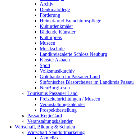
Archiv
Denkmalpflege
Förderung
Heimat- und Brauchtumspflege
Kulturdenkmäler
Bildende Künstler
Kulturpreis
Museen
Musikschule
Landkreisgalerie Schloss Neuburg
Kloster Asbach
Sport
Volksmusikarchiv
Goldhauben im Passauer Land
Sinfonisches Blasorchester im Landkreis Passau
NeuBurgLesen
Tourismus Passauer Land
Freizeiteinrichtungen / Museen
Veranstaltungskalender
Prospektbestellung
PassauRegioCard
Veranstaltungskalender
Wirtschaft, Bildung & Schulen
Wirtschaft-Standortmarketing
Aktuelles