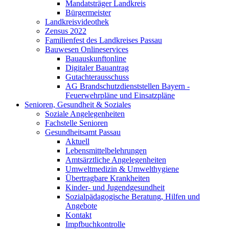
Mandatsträger Landkreis
Bürgermeister
Landkreisvideothek
Zensus 2022
Familienfest des Landkreises Passau
Bauwesen Onlineservices
Bauauskunftonline
Digitaler Bauantrag
Gutachterausschuss
AG Brandschutzdienststellen Bayern -
Feuerwehrpläne und Einsatzpläne
Senioren, Gesundheit & Soziales
Soziale Angelegenheiten
Fachstelle Senioren
Gesundheitsamt Passau
Aktuell
Lebensmittelbelehrungen
Amtsärztliche Angelegenheiten
Umweltmedizin & Umwelthygiene
Übertragbare Krankheiten
Kinder- und Jugendgesundheit
Sozialpädagogische Beratung, Hilfen und
Angebote
Kontakt
Impfbuchkontrolle