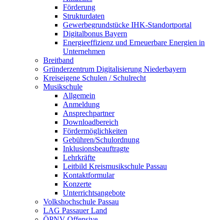
Förderung
Strukturdaten
Gewerbegrundstücke IHK-Standortportal
Digitalbonus Bayern
Energieeffizienz und Erneuerbare Energien in
Unternehmen
Breitband
Gründerzentrum Digitalisierung Niederbayern
Kreiseigene Schulen / Schulrecht
Musikschule
Allgemein
Anmeldung
Ansprechpartner
Downloadbereich
Fördermöglichkeiten
Gebühren/Schulordnung
Inklusionsbeauftragte
Lehrkräfte
Leitbild Kreismusikschule Passau
Kontaktformular
Konzerte
Unterrichtsangebote
Volkshochschule Passau
LAG Passauer Land
ÖPNV-Offensive