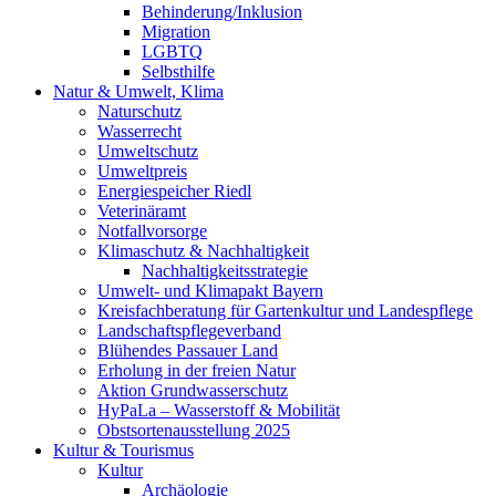
Behinderung/Inklusion
Migration
LGBTQ
Selbsthilfe
Natur & Umwelt, Klima
Naturschutz
Wasserrecht
Umweltschutz
Umweltpreis
Energiespeicher Riedl
Veterinäramt
Notfallvorsorge
Klimaschutz & Nachhaltigkeit
Nachhaltigkeitsstrategie
Umwelt- und Klimapakt Bayern
Kreisfachberatung für Gartenkultur und Landespflege
Landschaftspflegeverband
Blühendes Passauer Land
Erholung in der freien Natur
Aktion Grundwasserschutz
HyPaLa – Wasserstoff & Mobilität
Obstsortenausstellung 2025
Kultur & Tourismus
Kultur
Archäologie