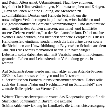
und Reich, Altersarmut, Urbanisierung, Fluchtbewegungen,
begründet in Klimaveränderungen, Naturkatastrophen und Kriegen.
„Dazu brauchen wir eine Bildung, die Menschen zu
zukunftsfähigem Denken und Handeln befähigt, um die
notwendigen Veränderungen in politischen, wirtschaftlichen und
zivilgesellschaftlichen Bereichen voranzubringen. Und damit müsse
man bereits in den Schulen ansetzen, um mittel- und langfristig
unsere Ziele zu erreichen,“ so der Schulamtsdirektor. Dabei machte
Werner Grabl deutlich, dass nicht erst der neue LehrplanPlus dieses
Handlungsfeld einräumt, sondern auch die Lehrpläne davor sowie
die Richtlinien zur Umweltbildung an Bayerischen Schulen aus dem
Jahr 2003 dies bereits thematisiert hatten. Ein nachhaltiger
Lebensstil sollte dabei aber nicht mit Verzicht, sondern mit Genuss,
gesundem Leben und Lebensfreude in Verbindung gebracht
werden.
Auf Schulamtsebene werde man sich aktiv in den Agenda-Prozess
2030 des Landkreises einbringen und im Netzwerk mit
außerschulischen Partnern intensiv zusammenarbeiten. Dabei solle
auch das Thema „Natur und Nachhaltigkeit im Schulumfeld“ eine
zentrale Rolle spielen, so Werner Grabl.
Weitere Themenschwerpunkte waren das Kooperationsgebot für die
Staatlichen Schulämter in Bayern, die aktuelle
Schülerzahlenentwicklung im Landkreis, die Unterrichtsversorgung