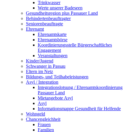
Trinkwasser
Werte unserer Badeseen
Gesundheitsregion plus Passauer Land
Behindertenbeauftragter
Seniorenbeauftragte
Ehrenamt
Ehrenamtskarte
Ehrenamtsbörse
Koordinierungsstelle Bürgerschaftliches
Engagement
Veranstaltungen
Kinder/Jugend
Schwanger in Passau
Eltern im Netz
Bildungs- und Teilhabeleistungen
Asyl / Integration
Integrationslotsung / Ehrenamtskoordinierung
Passauer Land
Mietangebote Asyl
Asyl
Informationsmappe Gesundheit für Helfende
Wohngeld
Chancengleichheit
Frauen
Familien