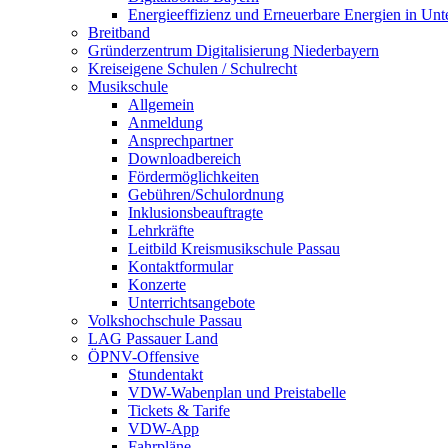
Energieeffizienz und Erneuerbare Energien in Un
Breitband
Gründerzentrum Digitalisierung Niederbayern
Kreiseigene Schulen / Schulrecht
Musikschule
Allgemein
Anmeldung
Ansprechpartner
Downloadbereich
Fördermöglichkeiten
Gebühren/Schulordnung
Inklusionsbeauftragte
Lehrkräfte
Leitbild Kreismusikschule Passau
Kontaktformular
Konzerte
Unterrichtsangebote
Volkshochschule Passau
LAG Passauer Land
ÖPNV-Offensive
Stundentakt
VDW-Wabenplan und Preistabelle
Tickets & Tarife
VDW-App
Fahrpläne