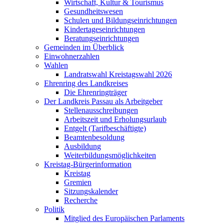
Wirtschaft, Kultur & Tourismus
Gesundheitswesen
Schulen und Bildungseinrichtungen
Kindertageseinrichtungen
Beratungseinrichtungen
Gemeinden im Überblick
Einwohnerzahlen
Wahlen
Landratswahl Kreistagswahl 2026
Ehrenring des Landkreises
Die Ehrenringträger
Der Landkreis Passau als Arbeitgeber
Stellenausschreibungen
Arbeitszeit und Erholungsurlaub
Entgelt (Tarifbeschäftigte)
Beamtenbesoldung
Ausbildung
Weiterbildungsmöglichkeiten
Kreistag-Bürgerinformation
Kreistag
Gremien
Sitzungskalender
Recherche
Politik
Mitglied des Europäischen Parlaments