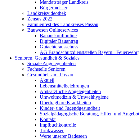
Mandatsträger Landkreis
Bürgermeister
Landkreisvideothek
Zensus 2022
Familienfest des Landkreises Passau
Bauwesen Onlineservices
Bauauskunftonline
Digitaler Bauantrag
Gutachterausschuss
AG Brandschutzdienststellen Bayern - Feuerwehrp
Senioren, Gesundheit & Soziales
Soziale Angelegenheiten
Fachstelle Senioren
Gesundheitsamt Passau
Aktuell
Lebensmittelbelehrungen
Amtsärztliche Angelegenheiten
Umweltmedizin & Umwelthygiene
Übertragbare Krankheiten
Kinder- und Jugendgesundheit
Sozialpädagogische Beratung, Hilfen und Angebo
Kontakt
Impfbuchkontrolle
Trinkwasser
Werte unserer Badeseen