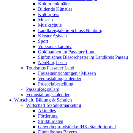
Kulturdenkmäler
Bildende Künstler
Kulturpreis
Museen
Musikschule
Landkreisgalerie Schloss Neuburg
Kloster Asbach
Sport
Volksmusikarchiv
Goldhauben im Passauer Land
Sinfonisches Blasorchester im Landkreis Passau
NeuBurgLesen
Tourismus Passauer Land
Freizeiteinrichtungen / Museen
Veranstaltungskalender
Prospektbestellung
PassauRegioCard
Veranstaltungskalender
Wirtschaft, Bildung & Schulen
Wirtschaft-Standortmarketing
Aktuelles
Förderung
Strukturdaten
Gewerbegrundstücke IHK-Standortportal
Digitalbonus Bayern