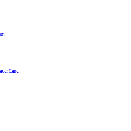
ent
sauer Land