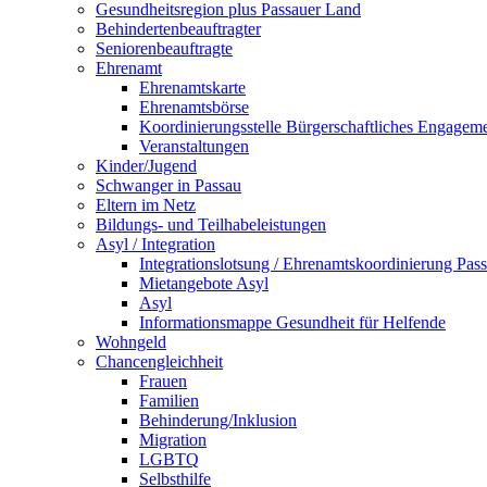
Gesundheitsregion plus Passauer Land
Behindertenbeauftragter
Seniorenbeauftragte
Ehrenamt
Ehrenamtskarte
Ehrenamtsbörse
Koordinierungsstelle Bürgerschaftliches Engagem
Veranstaltungen
Kinder/Jugend
Schwanger in Passau
Eltern im Netz
Bildungs- und Teilhabeleistungen
Asyl / Integration
Integrationslotsung / Ehrenamtskoordinierung Pas
Mietangebote Asyl
Asyl
Informationsmappe Gesundheit für Helfende
Wohngeld
Chancengleichheit
Frauen
Familien
Behinderung/Inklusion
Migration
LGBTQ
Selbsthilfe