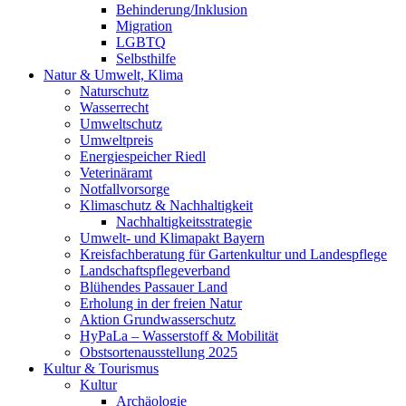
Behinderung/Inklusion
Migration
LGBTQ
Selbsthilfe
Natur & Umwelt, Klima
Naturschutz
Wasserrecht
Umweltschutz
Umweltpreis
Energiespeicher Riedl
Veterinäramt
Notfallvorsorge
Klimaschutz & Nachhaltigkeit
Nachhaltigkeitsstrategie
Umwelt- und Klimapakt Bayern
Kreisfachberatung für Gartenkultur und Landespflege
Landschaftspflegeverband
Blühendes Passauer Land
Erholung in der freien Natur
Aktion Grundwasserschutz
HyPaLa – Wasserstoff & Mobilität
Obstsortenausstellung 2025
Kultur & Tourismus
Kultur
Archäologie