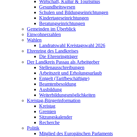
Wirtschaft, Kultur & Tourismus
Gesundheitswesen
Schulen und Bildungseinrichtungen
Kindertageseinrichtungen
Beratungseinrichtungen
Gemeinden im Überblick
Einwohnerzahlen
Wahlen
Landratswahl Kreistagswahl 2026
Ehrenring des Landkreises
Die Ehrenringträger
Der Landkreis Passau als Arbeitgeber
Stellenausschreibungen
Arbeitszeit und Erholungsurlaub
Entgelt (Tarifbeschäftigte)
Beamtenbesoldung
Ausbildung
Weiterbildungsmöglichkeiten
Kreistag-Bürgerinformation
Kreistag
Gremien
Sitzungskalender
Recherche
Politik
Mitglied des Europäischen Parlaments