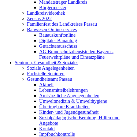
Mandatsträger Landkreis
Bürgermeister
Landkreisvideothek
Zensus 2022
Familienfest des Landkreises Passau
Bauwesen Onlineservices
Bauauskunftonline
Digitaler Bauantrag
Gutachterausschuss
AG Brandschutzdienststellen Bayern -
Feuerwehrpläne und Einsatzpläne
Senioren, Gesundheit & Soziales
Soziale Angelegenheiten
Fachstelle Senioren
Gesundheitsamt Passau
Aktuell
Lebensmittelbelehrungen
Amtsärztliche Angelegenheiten
Umweltmedizin & Umwelthygiene
Übertragbare Krankheiten
Kinder- und Jugendgesundheit
Sozialpädagogische Beratung, Hilfen und
Angebote
Kontakt
Impfbuchkontrolle