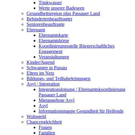
Trinkwasser
Werte unserer Badeseen
Gesundheitsregion plus Passauer Land
Behindertenbeauftragter
Seniorenbeauftragte
Ehrenamt
Ehrenamtskarte
Ehrenamtsbörse
Koordinierungsstelle Bürgerschaftliches
Engagement
Veranstaltungen
Kinder/Jugend
Schwanger in Passau
Eltern im Netz
Bildungs- und Teilhabeleistungen
Asyl / Integration
Integrationslotsung / Ehrenamtskoordinierung
Passauer Land
Mietangebote Asyl
Asyl
Informationsmappe Gesundheit für Helfende
Wohngeld
Chancengleichheit
Frauen
Familien