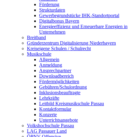
Förderung
Strukturdaten
Gewerbegrundstücke IHK-Standortportal
Digitalbonus Bayern
Energieeffizienz und Erneuerbare Energien in
Unternehmen
Breitband
Gründerzentrum Digitalisierung Niederbayern
Kreiseigene Schulen / Schulrecht
Musikschule
Allgemein
Anmeldung
Ansprechpartner
Downloadbereich
Fördermöglichkeiten
Gebühren/Schulordnung
Inklusionsbeauftragte
Lehrkräfte
Leitbild Kreismusikschule Passau
Kontaktformular
Konzerte
Unterrichtsangebote
Volkshochschule Passau
LAG Passauer Land
ÖPNV-Offensive