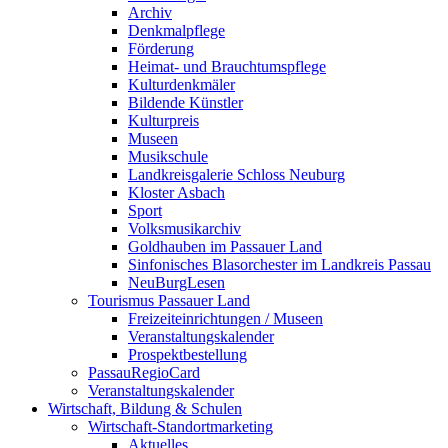
Archiv
Denkmalpflege
Förderung
Heimat- und Brauchtumspflege
Kulturdenkmäler
Bildende Künstler
Kulturpreis
Museen
Musikschule
Landkreisgalerie Schloss Neuburg
Kloster Asbach
Sport
Volksmusikarchiv
Goldhauben im Passauer Land
Sinfonisches Blasorchester im Landkreis Passau
NeuBurgLesen
Tourismus Passauer Land
Freizeiteinrichtungen / Museen
Veranstaltungskalender
Prospektbestellung
PassauRegioCard
Veranstaltungskalender
Wirtschaft, Bildung & Schulen
Wirtschaft-Standortmarketing
Aktuelles