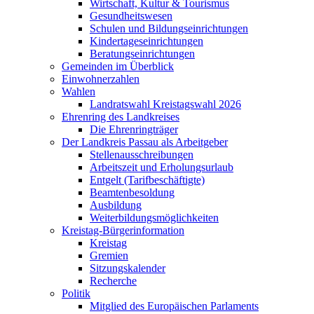
Wirtschaft, Kultur & Tourismus
Gesundheitswesen
Schulen und Bildungseinrichtungen
Kindertageseinrichtungen
Beratungseinrichtungen
Gemeinden im Überblick
Einwohnerzahlen
Wahlen
Landratswahl Kreistagswahl 2026
Ehrenring des Landkreises
Die Ehrenringträger
Der Landkreis Passau als Arbeitgeber
Stellenausschreibungen
Arbeitszeit und Erholungsurlaub
Entgelt (Tarifbeschäftigte)
Beamtenbesoldung
Ausbildung
Weiterbildungsmöglichkeiten
Kreistag-Bürgerinformation
Kreistag
Gremien
Sitzungskalender
Recherche
Politik
Mitglied des Europäischen Parlaments