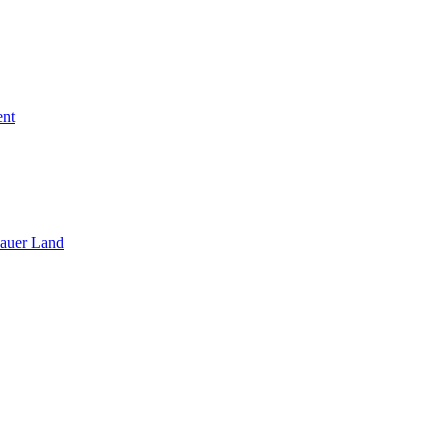
ent
sauer Land