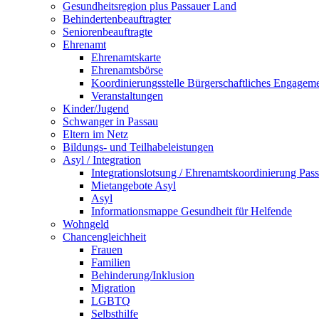
Gesundheitsregion plus Passauer Land
Behindertenbeauftragter
Seniorenbeauftragte
Ehrenamt
Ehrenamtskarte
Ehrenamtsbörse
Koordinierungsstelle Bürgerschaftliches Engagem
Veranstaltungen
Kinder/Jugend
Schwanger in Passau
Eltern im Netz
Bildungs- und Teilhabeleistungen
Asyl / Integration
Integrationslotsung / Ehrenamtskoordinierung Pas
Mietangebote Asyl
Asyl
Informationsmappe Gesundheit für Helfende
Wohngeld
Chancengleichheit
Frauen
Familien
Behinderung/Inklusion
Migration
LGBTQ
Selbsthilfe