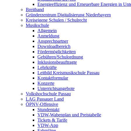
Energieeffizienz und Erneuerbare Energien in Un
Breitband
Gründerzentrum Digitalisierung Niederbayern
Kreiseigene Schulen / Schulrecht
Musikschule
Allgemein
Anmeldung
Ansprechpartner
Downloadbereich
Fördermöglichkeiten
Gebühren/Schulordnung
Inklusionsbeauftragte
Lehrkräfte
Leitbild Kreismusikschule Passau
Kontaktformular
Konzerte
Unterrichtsangebote
Volkshochschule Passau
LAG Passauer Land
ÖPNV-Offensive
Stundentakt
VDW-Wabenplan und Preistabelle
Tickets & Tarife
VDW-App
Fahrpläne