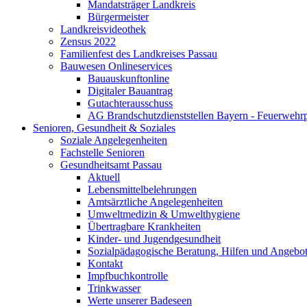
Mandatsträger Landkreis
Bürgermeister
Landkreisvideothek
Zensus 2022
Familienfest des Landkreises Passau
Bauwesen Onlineservices
Bauauskunftonline
Digitaler Bauantrag
Gutachterausschuss
AG Brandschutzdienststellen Bayern - Feuerwehrp
Senioren, Gesundheit & Soziales
Soziale Angelegenheiten
Fachstelle Senioren
Gesundheitsamt Passau
Aktuell
Lebensmittelbelehrungen
Amtsärztliche Angelegenheiten
Umweltmedizin & Umwelthygiene
Übertragbare Krankheiten
Kinder- und Jugendgesundheit
Sozialpädagogische Beratung, Hilfen und Angebo
Kontakt
Impfbuchkontrolle
Trinkwasser
Werte unserer Badeseen