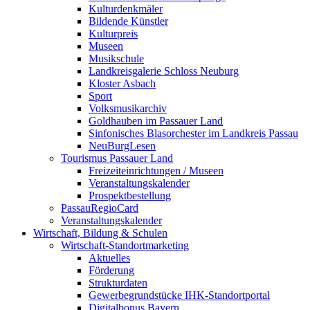
Kulturdenkmäler
Bildende Künstler
Kulturpreis
Museen
Musikschule
Landkreisgalerie Schloss Neuburg
Kloster Asbach
Sport
Volksmusikarchiv
Goldhauben im Passauer Land
Sinfonisches Blasorchester im Landkreis Passau
NeuBurgLesen
Tourismus Passauer Land
Freizeiteinrichtungen / Museen
Veranstaltungskalender
Prospektbestellung
PassauRegioCard
Veranstaltungskalender
Wirtschaft, Bildung & Schulen
Wirtschaft-Standortmarketing
Aktuelles
Förderung
Strukturdaten
Gewerbegrundstücke IHK-Standortportal
Digitalbonus Bayern