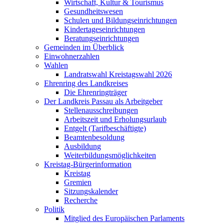
Wirtschaft, Kultur & Tourismus
Gesundheitswesen
Schulen und Bildungseinrichtungen
Kindertageseinrichtungen
Beratungseinrichtungen
Gemeinden im Überblick
Einwohnerzahlen
Wahlen
Landratswahl Kreistagswahl 2026
Ehrenring des Landkreises
Die Ehrenringträger
Der Landkreis Passau als Arbeitgeber
Stellenausschreibungen
Arbeitszeit und Erholungsurlaub
Entgelt (Tarifbeschäftigte)
Beamtenbesoldung
Ausbildung
Weiterbildungsmöglichkeiten
Kreistag-Bürgerinformation
Kreistag
Gremien
Sitzungskalender
Recherche
Politik
Mitglied des Europäischen Parlaments