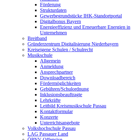
Förderung
Strukturdaten
Gewerbegrundstücke IHK-Standortportal
Digitalbonus Bayern
Energieeffizienz und Erneuerbare Energien in
Unternehmen
Breitband
Gründerzentrum Digitalisierung Niederbayern
Kreiseigene Schulen / Schulrecht
Musikschule
Allgemein
Anmeldung
Ansprechpartner
Downloadbereich
Fördermöglichkeiten
Gebühren/Schulordnung
Inklusionsbeauftragte
Lehrkräfte
Leitbild Kreismusikschule Passau
Kontaktformular
Konzerte
Unterrichtsangebote
Volkshochschule Passau
LAG Passauer Land
ÖPNV-Offensive