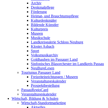
Archiv
Denkmalpflege
Förderung
Heimat- und Brauchtumspflege
Kulturdenkmäler
Bildende Künstler
Kulturpreis
Museen
Musikschule
Landkreisgalerie Schloss Neuburg
Kloster Asbach
Sport
Volksmusikarchiv
Goldhauben im Passauer Land
Sinfonisches Blasorchester im Landkreis Passau
NeuBurgLesen
Tourismus Passauer Land
Freizeiteinrichtungen / Museen
Veranstaltungskalender
Prospektbestellung
PassauRegioCard
Veranstaltungskalender
Wirtschaft, Bildung & Schulen
Wirtschaft-Standortmarketing
Aktuelles