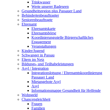
Trinkwasser
Werte unserer Badeseen
Gesundheitsregion plus Passauer Land
Behindertenbeauftragter
Seniorenbeauftragte
Ehrenamt
Ehrenamtskarte
Ehrenamtsbörse
Koordinierungsstelle Bürgerschaftliches
Engagement
Veranstaltungen
Kinder/Jugend
Schwanger in Passau
Eltern im Netz
Bildungs- und Teilhabeleistungen
Asyl / Integration
Integrationslotsung / Ehrenamtskoordinierung
Passauer Land
Mietangebote Asyl
Asyl
Informationsmappe Gesundheit für Helfende
Wohngeld
Chancengleichheit
Frauen
Familien