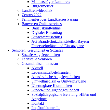
Mandatsträger Landkreis
Bürgermeister
Landkreisvideothek
Zensus 2022
Familienfest des Landkreises Passau
Bauwesen Onlineservices
Bauauskunftonline
Digitaler Bauantrag
Gutachterausschuss
AG Brandschutzdienststellen Bayern -
Feuerwehrpläne und Einsatzpläne
Senioren, Gesundheit & Soziales
Soziale Angelegenheiten
Fachstelle Senioren
Gesundheitsamt Passau
Aktuell
Lebensmittelbelehrungen
Amtsärztliche Angelegenheiten
Umweltmedizin & Umwelthygiene
Übertragbare Krankheiten
Kinder- und Jugendgesundheit
Sozialpädagogische Beratung, Hilfen und
Angebote
Kontakt
Impfbuchkontrolle