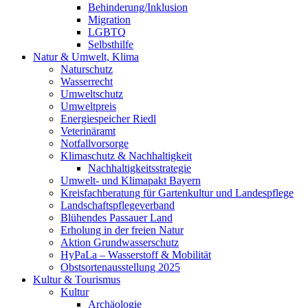
Behinderung/Inklusion
Migration
LGBTQ
Selbsthilfe
Natur & Umwelt, Klima
Naturschutz
Wasserrecht
Umweltschutz
Umweltpreis
Energiespeicher Riedl
Veterinäramt
Notfallvorsorge
Klimaschutz & Nachhaltigkeit
Nachhaltigkeitsstrategie
Umwelt- und Klimapakt Bayern
Kreisfachberatung für Gartenkultur und Landespflege
Landschaftspflegeverband
Blühendes Passauer Land
Erholung in der freien Natur
Aktion Grundwasserschutz
HyPaLa – Wasserstoff & Mobilität
Obstsortenausstellung 2025
Kultur & Tourismus
Kultur
Archäologie