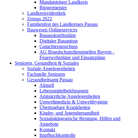
Mandatsträger Landkreis
Bürgermeister
Landkreisvideothek
Zensus 2022
Familienfest des Landkreises Passau
Bauwesen Onlineservices
Bauauskunftonline
Digitaler Bauantrag
Gutachterausschuss
AG Brandschutzdienststellen Bayern -
Feuerwehrpläne und Einsatzpläne
Senioren, Gesundheit & Soziales
Soziale Angelegenheiten
Fachstelle Senioren
Gesundheitsamt Passau
Aktuell
Lebensmittelbelehrungen
Amtsärztliche Angelegenheiten
Umweltmedizin & Umwelthygiene
Übertragbare Krankheiten
Kinder- und Jugendgesundheit
Sozialpädagogische Beratung, Hilfen und
Angebote
Kontakt
Impfbuchkontrolle