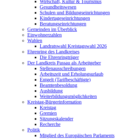
Wirtschaft, Kultur & Tourismus
Gesundheitswesen
Schulen und Bildungseinrichtungen
Kindertageseinrichtungen
Beratungseinrichtungen
Gemeinden im Überblick
Einwohnerzahlen
Wahlen
Landratswahl Kreistagswahl 2026
Ehrenring des Landkreises
Die Ehrenringträger
Der Landkreis Passau als Arbeitgeber
Stellenausschreibungen
Arbeitszeit und Erholungsurlaub
Entgelt (Tarifbeschäftigte)
Beamtenbesoldung
Ausbildung
Weiterbildungsmöglichkeiten
Kreistag-Bürgerinformation
Kreistag
Gremien
Sitzungskalender
Recherche
Politik
Mitglied des Europäischen Parlaments