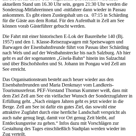
aktuellem Stand um 16.30 Uhr sein, gegen 21:30 Uhr werden die
Sonderzug-Mitfahrerinnen und -mitfahrer dann wieder in Passau
ankommen. Es gibt einen Zustiegshalt um ca. 07:15 in Schärding
für die Gäste aus dem Rottal. Für den Aufenthalt in Zell am See
können vorab Gästeführer gebucht werden.
Die Fahrt mit einer historischen E-Lok der Baureihehe 140 (Bj.
1957) und den 1. Klasse-Reisezugwagen mit Speisewagen und
Barwagen der Eisenbahnfreunde führt von Passau über Schärding
nach Wels und auf der Westbahnstrecke bis nach Salzburg. Ab hier
geht es auf der sogenannten „Gisela-Bahn“ hinein ins Salzachtal
und über Bischofshofen und St. Johann im Pongau wird Zell am
See erreicht.
Das Organisationsteam besteht auch heuer wieder aus den
Eisenbahnfreunden und Maria Denkmayr vom Landkreis-
Tourismusreferat. PEF-Vorstand Thomas Kummer weiß, dass mit
dem Ziel Zell am See ein vielfacher Wunsch der Sonderzugfahrer in
Erfüllung geht. „Nach einigen Jahren geht es jetzt wieder in die
Berge. Zell am See ist dafür ein gutes Ziel, das sowohl eine
attraktive Zugfahrt durch eine herrliche Landschaft verspricht als
auch nahe genug liegt, damit vor Ort genug Zeit bleibt, auf
Entdeckungsreise zu gehen.“ Infos dazu mit Vorschlägen zur
Gestaltung des Tages einschließlich Stadtplan werden wieder im
Zug verteilt.