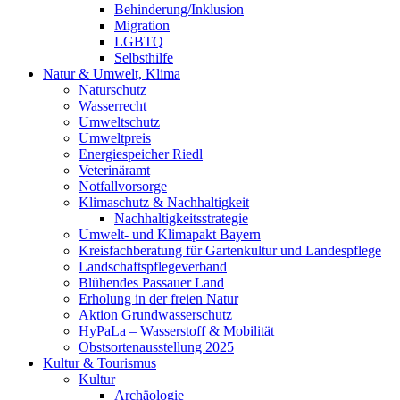
Behinderung/Inklusion
Migration
LGBTQ
Selbsthilfe
Natur & Umwelt, Klima
Naturschutz
Wasserrecht
Umweltschutz
Umweltpreis
Energiespeicher Riedl
Veterinäramt
Notfallvorsorge
Klimaschutz & Nachhaltigkeit
Nachhaltigkeitsstrategie
Umwelt- und Klimapakt Bayern
Kreisfachberatung für Gartenkultur und Landespflege
Landschaftspflegeverband
Blühendes Passauer Land
Erholung in der freien Natur
Aktion Grundwasserschutz
HyPaLa – Wasserstoff & Mobilität
Obstsortenausstellung 2025
Kultur & Tourismus
Kultur
Archäologie