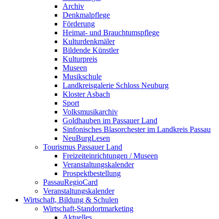
Archiv
Denkmalpflege
Förderung
Heimat- und Brauchtumspflege
Kulturdenkmäler
Bildende Künstler
Kulturpreis
Museen
Musikschule
Landkreisgalerie Schloss Neuburg
Kloster Asbach
Sport
Volksmusikarchiv
Goldhauben im Passauer Land
Sinfonisches Blasorchester im Landkreis Passau
NeuBurgLesen
Tourismus Passauer Land
Freizeiteinrichtungen / Museen
Veranstaltungskalender
Prospektbestellung
PassauRegioCard
Veranstaltungskalender
Wirtschaft, Bildung & Schulen
Wirtschaft-Standortmarketing
Aktuelles