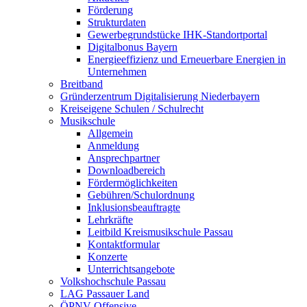
Förderung
Strukturdaten
Gewerbegrundstücke IHK-Standortportal
Digitalbonus Bayern
Energieeffizienz und Erneuerbare Energien in
Unternehmen
Breitband
Gründerzentrum Digitalisierung Niederbayern
Kreiseigene Schulen / Schulrecht
Musikschule
Allgemein
Anmeldung
Ansprechpartner
Downloadbereich
Fördermöglichkeiten
Gebühren/Schulordnung
Inklusionsbeauftragte
Lehrkräfte
Leitbild Kreismusikschule Passau
Kontaktformular
Konzerte
Unterrichtsangebote
Volkshochschule Passau
LAG Passauer Land
ÖPNV-Offensive