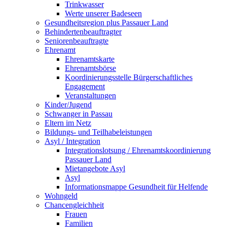
Trinkwasser
Werte unserer Badeseen
Gesundheitsregion plus Passauer Land
Behindertenbeauftragter
Seniorenbeauftragte
Ehrenamt
Ehrenamtskarte
Ehrenamtsbörse
Koordinierungsstelle Bürgerschaftliches
Engagement
Veranstaltungen
Kinder/Jugend
Schwanger in Passau
Eltern im Netz
Bildungs- und Teilhabeleistungen
Asyl / Integration
Integrationslotsung / Ehrenamtskoordinierung
Passauer Land
Mietangebote Asyl
Asyl
Informationsmappe Gesundheit für Helfende
Wohngeld
Chancengleichheit
Frauen
Familien