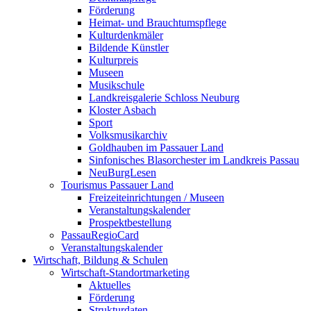
Förderung
Heimat- und Brauchtumspflege
Kulturdenkmäler
Bildende Künstler
Kulturpreis
Museen
Musikschule
Landkreisgalerie Schloss Neuburg
Kloster Asbach
Sport
Volksmusikarchiv
Goldhauben im Passauer Land
Sinfonisches Blasorchester im Landkreis Passau
NeuBurgLesen
Tourismus Passauer Land
Freizeiteinrichtungen / Museen
Veranstaltungskalender
Prospektbestellung
PassauRegioCard
Veranstaltungskalender
Wirtschaft, Bildung & Schulen
Wirtschaft-Standortmarketing
Aktuelles
Förderung
Strukturdaten