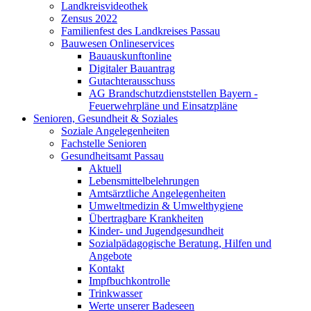
Landkreisvideothek
Zensus 2022
Familienfest des Landkreises Passau
Bauwesen Onlineservices
Bauauskunftonline
Digitaler Bauantrag
Gutachterausschuss
AG Brandschutzdienststellen Bayern -
Feuerwehrpläne und Einsatzpläne
Senioren, Gesundheit & Soziales
Soziale Angelegenheiten
Fachstelle Senioren
Gesundheitsamt Passau
Aktuell
Lebensmittelbelehrungen
Amtsärztliche Angelegenheiten
Umweltmedizin & Umwelthygiene
Übertragbare Krankheiten
Kinder- und Jugendgesundheit
Sozialpädagogische Beratung, Hilfen und
Angebote
Kontakt
Impfbuchkontrolle
Trinkwasser
Werte unserer Badeseen