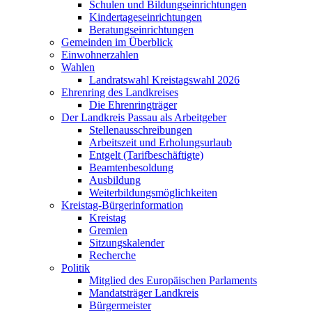
Schulen und Bildungseinrichtungen
Kindertageseinrichtungen
Beratungseinrichtungen
Gemeinden im Überblick
Einwohnerzahlen
Wahlen
Landratswahl Kreistagswahl 2026
Ehrenring des Landkreises
Die Ehrenringträger
Der Landkreis Passau als Arbeitgeber
Stellenausschreibungen
Arbeitszeit und Erholungsurlaub
Entgelt (Tarifbeschäftigte)
Beamtenbesoldung
Ausbildung
Weiterbildungsmöglichkeiten
Kreistag-Bürgerinformation
Kreistag
Gremien
Sitzungskalender
Recherche
Politik
Mitglied des Europäischen Parlaments
Mandatsträger Landkreis
Bürgermeister