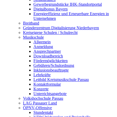
Gewerbegrundstücke IHK-Standortportal
Digitalbonus Bayern
Energieeffizienz und Erneuerbare Energien in
Unternehmen
Breitband
Gründerzentrum Digitalisierung Niederbayern
Kreiseigene Schulen / Schulrecht
Musikschule
Allgemein
Anmeldung
Ansprechpartner
Downloadbereich
Fördermöglichkeiten
Gebühren/Schulordnung
Inklusionsbeauftragte
Lehrkräfte
Leitbild Kreismusikschule Passau
Kontaktformular
Konzerte
Unterrichtsangebote
Volkshochschule Passau
LAG Passauer Land
ÖPNV-Offensive
Stundentakt