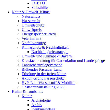
LGBTQ
Selbsthilfe
Natur & Umwelt, Klima
Naturschutz
Wasserrecht
Umweltschutz
Umweltpreis
Energiespeicher Riedl
Veterinäramt
Notfallvorsorge
Klimaschutz & Nachhaltigkeit
Nachhaltigkeitsstrategie
Umwelt- und Klimapakt Bayern
Kreisfachberatung für Gartenkultur und Landespflege
Landschaftspflegeverband
Blühendes Passauer Land
Erholung in der freien Natur
Aktion Grundwasserschutz
HyPaLa – Wasserstoff & Mobilität
Obstsortenausstellung 2025
Kultur & Tourismus
Kultur
Archäologie
Archiv
Denkmalpflege