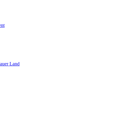
ent
sauer Land