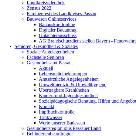
Landkreisvideothek
Zensus 2022
Familienfest des Landkreises Passau
Bauwesen Onlineservices
Bauauskunftonline
Digitaler Bauantrag
Gutachterausschuss
AG Brandschutzdienststellen Bayern - Feuerwehrp
Senioren, Gesundheit & Soziales
Soziale Angelegenheiten
Fachstelle Senioren
Gesundheitsamt Passau
Aktuell
Lebensmittelbelehrungen
Amtsärztliche Angelegenheiten
Umweltmedizin & Umwelthygiene
Übertragbare Krankheiten
Kinder- und Jugendgesundheit
Sozialpädagogische Beratung, Hilfen und Angebo
Kontakt
Impfbuchkontrolle
Trinkwasser
Werte unserer Badeseen
Gesundheitsregion plus Passauer Land
Behindertenbeauftragter