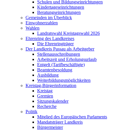
Schulen und Bildungseinrichtungen
Kindertageseinrichtungen
Beratungseinrichtungen
Gemeinden im Überblick
Einwohnerzahlen
Wahlen
Landratswahl Kreistagswahl 2026
Ehrenring des Landkreises
Die Ehrenringträger
Der Landkreis Passau als Arbeitgeber
Stellenausschreibungen
Arbeitszeit und Erholungsurlaub
Entgelt (Tarifbeschäftigte)
Beamtenbesoldung
Ausbildung
Weiterbildungsmöglichkeiten
Kreistag-Bürgerinformation
Kreistag
Gremien
Sitzungskalender
Recherche
Politik
Mitglied des Europäischen Parlaments
Mandatsträger Landkreis
Bürgermeister