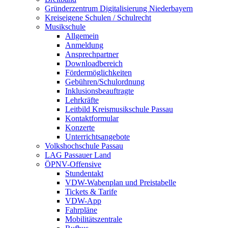
Gründerzentrum Digitalisierung Niederbayern
Kreiseigene Schulen / Schulrecht
Musikschule
Allgemein
Anmeldung
Ansprechpartner
Downloadbereich
Fördermöglichkeiten
Gebühren/Schulordnung
Inklusionsbeauftragte
Lehrkräfte
Leitbild Kreismusikschule Passau
Kontaktformular
Konzerte
Unterrichtsangebote
Volkshochschule Passau
LAG Passauer Land
ÖPNV-Offensive
Stundentakt
VDW-Wabenplan und Preistabelle
Tickets & Tarife
VDW-App
Fahrpläne
Mobilitätszentrale