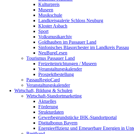
Kulturpreis
Museen
Musikschule
Landkreisgalerie Schloss Neuburg
Kloster Asbach
Sport
Volksmusikarchiv
Goldhauben im Passauer Land
Sinfonisches Blasorchester im Landkreis Passau
NeuBurgLesen
Tourismus Passauer Land
Freizeiteinrichtungen / Museen
Veranstaltungskalender
Prospektbestellung
PassauRegioCard
Veranstaltungskalender
Wirtschaft, Bildung & Schulen
Wirtschaft-Standortmarketing
Aktuelles
Förderung
Strukturdaten
Gewerbegrundstücke IHK-Standortportal
Digitalbonus Bayern
Energieeffizienz und Erneuerbare Energien in Un
Breitband