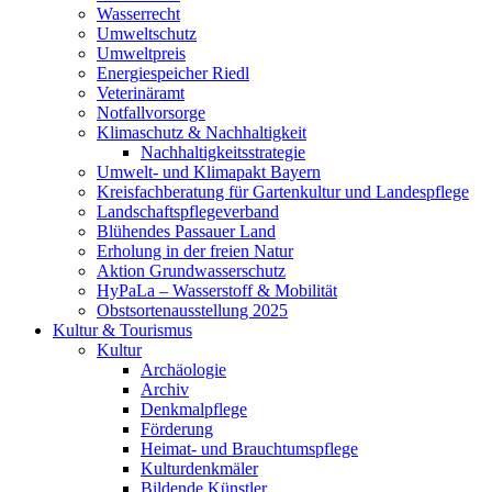
Wasserrecht
Umweltschutz
Umweltpreis
Energiespeicher Riedl
Veterinäramt
Notfallvorsorge
Klimaschutz & Nachhaltigkeit
Nachhaltigkeitsstrategie
Umwelt- und Klimapakt Bayern
Kreisfachberatung für Gartenkultur und Landespflege
Landschaftspflegeverband
Blühendes Passauer Land
Erholung in der freien Natur
Aktion Grundwasserschutz
HyPaLa – Wasserstoff & Mobilität
Obstsortenausstellung 2025
Kultur & Tourismus
Kultur
Archäologie
Archiv
Denkmalpflege
Förderung
Heimat- und Brauchtumspflege
Kulturdenkmäler
Bildende Künstler