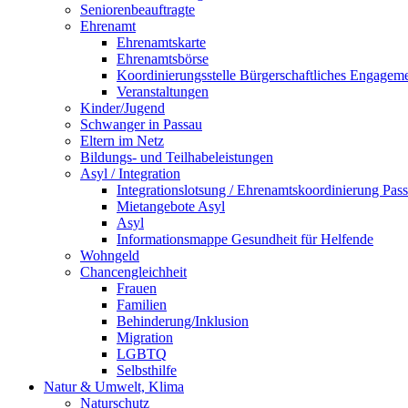
Seniorenbeauftragte
Ehrenamt
Ehrenamtskarte
Ehrenamtsbörse
Koordinierungsstelle Bürgerschaftliches Engagem
Veranstaltungen
Kinder/Jugend
Schwanger in Passau
Eltern im Netz
Bildungs- und Teilhabeleistungen
Asyl / Integration
Integrationslotsung / Ehrenamtskoordinierung Pas
Mietangebote Asyl
Asyl
Informationsmappe Gesundheit für Helfende
Wohngeld
Chancengleichheit
Frauen
Familien
Behinderung/Inklusion
Migration
LGBTQ
Selbsthilfe
Natur & Umwelt, Klima
Naturschutz