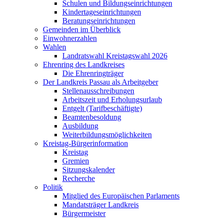
Schulen und Bildungseinrichtungen
Kindertageseinrichtungen
Beratungseinrichtungen
Gemeinden im Überblick
Einwohnerzahlen
Wahlen
Landratswahl Kreistagswahl 2026
Ehrenring des Landkreises
Die Ehrenringträger
Der Landkreis Passau als Arbeitgeber
Stellenausschreibungen
Arbeitszeit und Erholungsurlaub
Entgelt (Tarifbeschäftigte)
Beamtenbesoldung
Ausbildung
Weiterbildungsmöglichkeiten
Kreistag-Bürgerinformation
Kreistag
Gremien
Sitzungskalender
Recherche
Politik
Mitglied des Europäischen Parlaments
Mandatsträger Landkreis
Bürgermeister