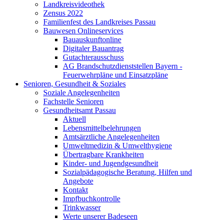
Landkreisvideothek
Zensus 2022
Familienfest des Landkreises Passau
Bauwesen Onlineservices
Bauauskunftonline
Digitaler Bauantrag
Gutachterausschuss
AG Brandschutzdienststellen Bayern -
Feuerwehrpläne und Einsatzpläne
Senioren, Gesundheit & Soziales
Soziale Angelegenheiten
Fachstelle Senioren
Gesundheitsamt Passau
Aktuell
Lebensmittelbelehrungen
Amtsärztliche Angelegenheiten
Umweltmedizin & Umwelthygiene
Übertragbare Krankheiten
Kinder- und Jugendgesundheit
Sozialpädagogische Beratung, Hilfen und
Angebote
Kontakt
Impfbuchkontrolle
Trinkwasser
Werte unserer Badeseen