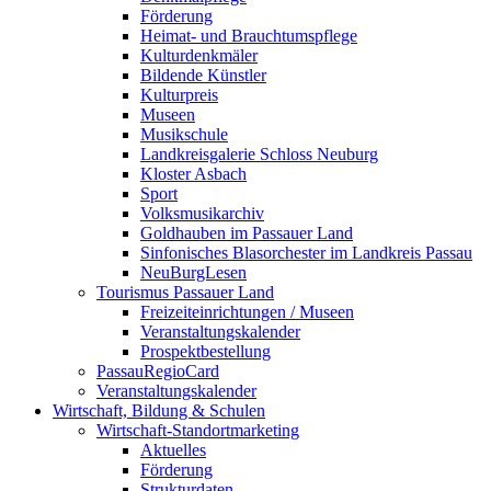
Förderung
Heimat- und Brauchtumspflege
Kulturdenkmäler
Bildende Künstler
Kulturpreis
Museen
Musikschule
Landkreisgalerie Schloss Neuburg
Kloster Asbach
Sport
Volksmusikarchiv
Goldhauben im Passauer Land
Sinfonisches Blasorchester im Landkreis Passau
NeuBurgLesen
Tourismus Passauer Land
Freizeiteinrichtungen / Museen
Veranstaltungskalender
Prospektbestellung
PassauRegioCard
Veranstaltungskalender
Wirtschaft, Bildung & Schulen
Wirtschaft-Standortmarketing
Aktuelles
Förderung
Strukturdaten