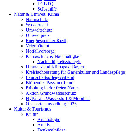
LGBTQ
Selbsthilfe
Natur & Umwelt, Klima
Naturschutz
Wasserrecht
Umweltschutz
Umweltpreis
Energiespeicher Riedl
Veterinäramt
Notfallvorsorge
Klimaschutz & Nachhaltigkeit
Nachhaltigkeitsstrategie
Umwelt- und Klimapakt Bayern
Kreisfachberatung für Gartenkultur und Landespflege
Landschaftspflegeverband
Blühendes Passauer Land
Erholung in der freien Natur
Aktion Grundwasserschutz
HyPaLa – Wasserstoff & Mobilität
Obstsortenausstellung 2025
Kultur & Tourismus
Kultur
Archäologie
Archiv
Denkmalpflege