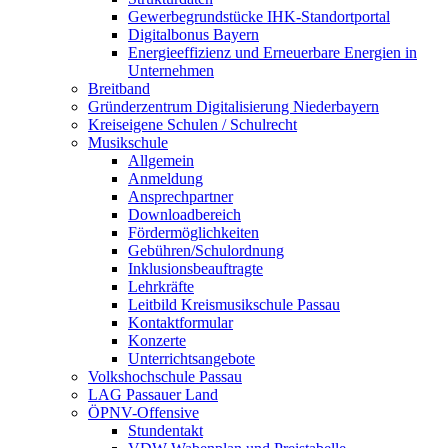
Gewerbegrundstücke IHK-Standortportal
Digitalbonus Bayern
Energieeffizienz und Erneuerbare Energien in
Unternehmen
Breitband
Gründerzentrum Digitalisierung Niederbayern
Kreiseigene Schulen / Schulrecht
Musikschule
Allgemein
Anmeldung
Ansprechpartner
Downloadbereich
Fördermöglichkeiten
Gebühren/Schulordnung
Inklusionsbeauftragte
Lehrkräfte
Leitbild Kreismusikschule Passau
Kontaktformular
Konzerte
Unterrichtsangebote
Volkshochschule Passau
LAG Passauer Land
ÖPNV-Offensive
Stundentakt