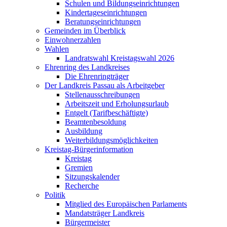
Schulen und Bildungseinrichtungen
Kindertageseinrichtungen
Beratungseinrichtungen
Gemeinden im Überblick
Einwohnerzahlen
Wahlen
Landratswahl Kreistagswahl 2026
Ehrenring des Landkreises
Die Ehrenringträger
Der Landkreis Passau als Arbeitgeber
Stellenausschreibungen
Arbeitszeit und Erholungsurlaub
Entgelt (Tarifbeschäftigte)
Beamtenbesoldung
Ausbildung
Weiterbildungsmöglichkeiten
Kreistag-Bürgerinformation
Kreistag
Gremien
Sitzungskalender
Recherche
Politik
Mitglied des Europäischen Parlaments
Mandatsträger Landkreis
Bürgermeister