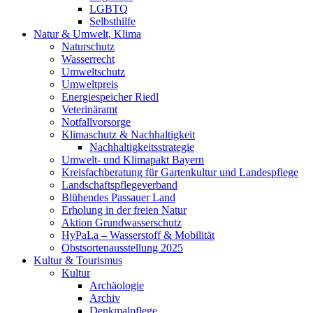
LGBTQ
Selbsthilfe
Natur & Umwelt, Klima
Naturschutz
Wasserrecht
Umweltschutz
Umweltpreis
Energiespeicher Riedl
Veterinäramt
Notfallvorsorge
Klimaschutz & Nachhaltigkeit
Nachhaltigkeitsstrategie
Umwelt- und Klimapakt Bayern
Kreisfachberatung für Gartenkultur und Landespflege
Landschaftspflegeverband
Blühendes Passauer Land
Erholung in der freien Natur
Aktion Grundwasserschutz
HyPaLa – Wasserstoff & Mobilität
Obstsortenausstellung 2025
Kultur & Tourismus
Kultur
Archäologie
Archiv
Denkmalpflege