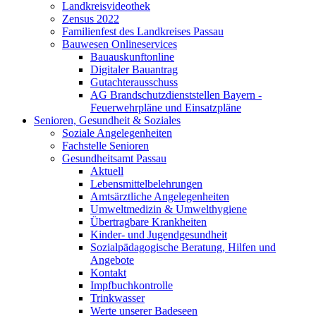
Landkreisvideothek
Zensus 2022
Familienfest des Landkreises Passau
Bauwesen Onlineservices
Bauauskunftonline
Digitaler Bauantrag
Gutachterausschuss
AG Brandschutzdienststellen Bayern -
Feuerwehrpläne und Einsatzpläne
Senioren, Gesundheit & Soziales
Soziale Angelegenheiten
Fachstelle Senioren
Gesundheitsamt Passau
Aktuell
Lebensmittelbelehrungen
Amtsärztliche Angelegenheiten
Umweltmedizin & Umwelthygiene
Übertragbare Krankheiten
Kinder- und Jugendgesundheit
Sozialpädagogische Beratung, Hilfen und
Angebote
Kontakt
Impfbuchkontrolle
Trinkwasser
Werte unserer Badeseen