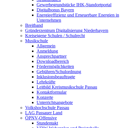
Gewerbegrundstücke IHK-Standortportal
Digitalbonus Bayern
Energieeffizienz und Erneuerbare Energien in
Unternehmen
Breitband
Gründerzentrum Digitalisierung Niederbayern
Kreiseigene Schulen / Schulrecht
Musikschule
Allgemein
Anmeldung
Ansprechpartner
Downloadbereich
Fördermöglichkeiten
Gebühren/Schulordnung
Inklusionsbeauftragte
Lehrkräfte
Leitbild Kreismusikschule Passau
Kontaktformular
Konzerte
Unterrichtsangebote
Volkshochschule Passau
LAG Passauer Land
ÖPNV-Offensive
Stundentakt