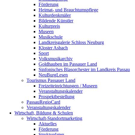
Förderung
Heimat- und Brauchtumspflege
Kulturdenkmäler
Bildende Künstler
Kulturpreis
Museen
Musikschule
Landkreisgalerie Schloss Neuburg
Kloster Asbach
Sport
Volksmusikarchiv
Goldhauben im Passauer Land
Sinfonisches Blasorchester im Landkreis Passau
NeuBurgLesen
Tourismus Passauer Land
Freizeiteinrichtungen / Museen
Veranstaltungskalender
Prospektbestellung
PassauRegioCard
Veranstaltungskalender
Wirtschaft, Bildung & Schulen
Wirtschaft-Standortmarketing
Aktuelles
Förderung
Strukturdaten