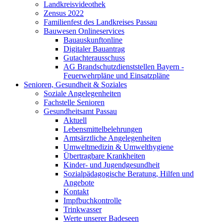
Landkreisvideothek
Zensus 2022
Familienfest des Landkreises Passau
Bauwesen Onlineservices
Bauauskunftonline
Digitaler Bauantrag
Gutachterausschuss
AG Brandschutzdienststellen Bayern -
Feuerwehrpläne und Einsatzpläne
Senioren, Gesundheit & Soziales
Soziale Angelegenheiten
Fachstelle Senioren
Gesundheitsamt Passau
Aktuell
Lebensmittelbelehrungen
Amtsärztliche Angelegenheiten
Umweltmedizin & Umwelthygiene
Übertragbare Krankheiten
Kinder- und Jugendgesundheit
Sozialpädagogische Beratung, Hilfen und
Angebote
Kontakt
Impfbuchkontrolle
Trinkwasser
Werte unserer Badeseen