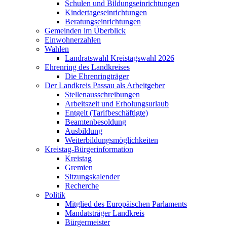
Schulen und Bildungseinrichtungen
Kindertageseinrichtungen
Beratungseinrichtungen
Gemeinden im Überblick
Einwohnerzahlen
Wahlen
Landratswahl Kreistagswahl 2026
Ehrenring des Landkreises
Die Ehrenringträger
Der Landkreis Passau als Arbeitgeber
Stellenausschreibungen
Arbeitszeit und Erholungsurlaub
Entgelt (Tarifbeschäftigte)
Beamtenbesoldung
Ausbildung
Weiterbildungsmöglichkeiten
Kreistag-Bürgerinformation
Kreistag
Gremien
Sitzungskalender
Recherche
Politik
Mitglied des Europäischen Parlaments
Mandatsträger Landkreis
Bürgermeister