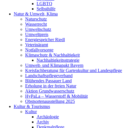
LGBTQ
Selbsthilfe
Natur & Umwelt, Klima
Naturschutz
Wasserrecht
Umweltschutz
Umweltpreis
Energiespeicher Riedl
Veterinäramt
Notfallvorsorge
Klimaschutz & Nachhaltigkeit
Nachhaltigkeitsstrategie
Umwelt- und Klimapakt Bayern
Kreisfachberatung für Gartenkultur und Landespflege
Landschaftspflegeverband
Blühendes Passauer Land
Erholung in der freien Natur
Aktion Grundwasserschutz
HyPaLa – Wasserstoff & Mobilität
Obstsortenausstellung 2025
Kultur & Tourismus
Kultur
Archäologie
Archiv
Denkmalpflege