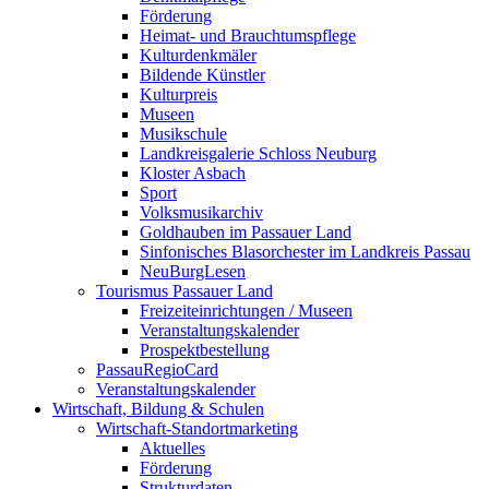
Förderung
Heimat- und Brauchtumspflege
Kulturdenkmäler
Bildende Künstler
Kulturpreis
Museen
Musikschule
Landkreisgalerie Schloss Neuburg
Kloster Asbach
Sport
Volksmusikarchiv
Goldhauben im Passauer Land
Sinfonisches Blasorchester im Landkreis Passau
NeuBurgLesen
Tourismus Passauer Land
Freizeiteinrichtungen / Museen
Veranstaltungskalender
Prospektbestellung
PassauRegioCard
Veranstaltungskalender
Wirtschaft, Bildung & Schulen
Wirtschaft-Standortmarketing
Aktuelles
Förderung
Strukturdaten