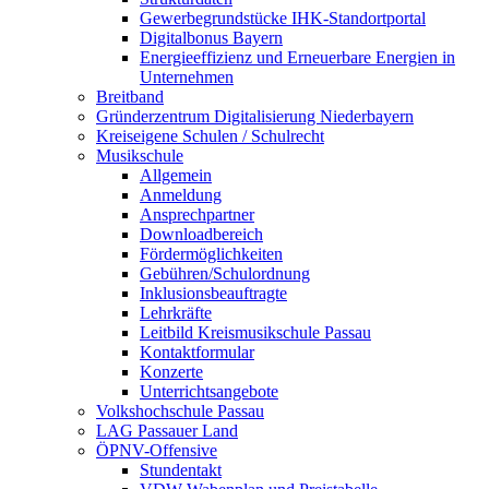
Gewerbegrundstücke IHK-Standortportal
Digitalbonus Bayern
Energieeffizienz und Erneuerbare Energien in
Unternehmen
Breitband
Gründerzentrum Digitalisierung Niederbayern
Kreiseigene Schulen / Schulrecht
Musikschule
Allgemein
Anmeldung
Ansprechpartner
Downloadbereich
Fördermöglichkeiten
Gebühren/Schulordnung
Inklusionsbeauftragte
Lehrkräfte
Leitbild Kreismusikschule Passau
Kontaktformular
Konzerte
Unterrichtsangebote
Volkshochschule Passau
LAG Passauer Land
ÖPNV-Offensive
Stundentakt