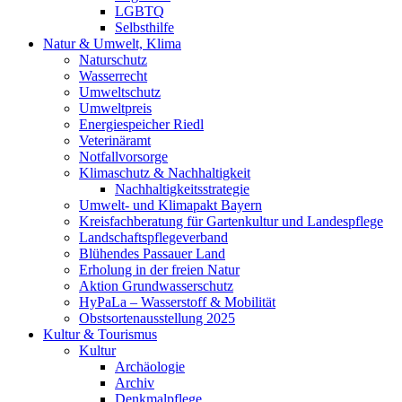
LGBTQ
Selbsthilfe
Natur & Umwelt, Klima
Naturschutz
Wasserrecht
Umweltschutz
Umweltpreis
Energiespeicher Riedl
Veterinäramt
Notfallvorsorge
Klimaschutz & Nachhaltigkeit
Nachhaltigkeitsstrategie
Umwelt- und Klimapakt Bayern
Kreisfachberatung für Gartenkultur und Landespflege
Landschaftspflegeverband
Blühendes Passauer Land
Erholung in der freien Natur
Aktion Grundwasserschutz
HyPaLa – Wasserstoff & Mobilität
Obstsortenausstellung 2025
Kultur & Tourismus
Kultur
Archäologie
Archiv
Denkmalpflege