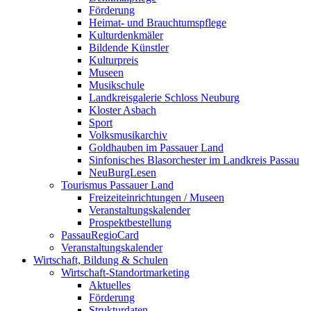
Förderung
Heimat- und Brauchtumspflege
Kulturdenkmäler
Bildende Künstler
Kulturpreis
Museen
Musikschule
Landkreisgalerie Schloss Neuburg
Kloster Asbach
Sport
Volksmusikarchiv
Goldhauben im Passauer Land
Sinfonisches Blasorchester im Landkreis Passau
NeuBurgLesen
Tourismus Passauer Land
Freizeiteinrichtungen / Museen
Veranstaltungskalender
Prospektbestellung
PassauRegioCard
Veranstaltungskalender
Wirtschaft, Bildung & Schulen
Wirtschaft-Standortmarketing
Aktuelles
Förderung
Strukturdaten