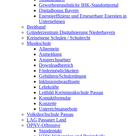
Gewerbegrundstücke IHK-Standortportal
Digitalbonus Bayern
Energieeffizienz und Erneuerbare Energien in
Unternehmen
Breitband
Gründerzentrum Digitalisierung Niederbayern
Kreiseigene Schulen / Schulrecht
Musikschule
Allgemein
Anmeldung
Ansprechpartner
Downloadbereich
Fördermöglichkeiten
Gebühren/Schulordnung
Inklusionsbeauftragte
Lehrkräfte
Leitbild Kreismusikschule Passau
Kontaktformular
Konzerte
Unterrichtsangebote
Volkshochschule Passau
LAG Passauer Land
ÖPNV-Offensive
Stundentakt