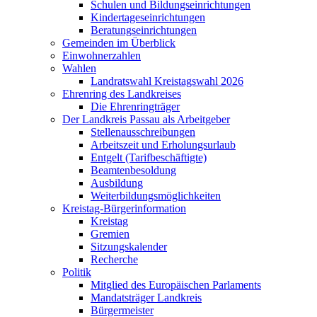
Schulen und Bildungseinrichtungen
Kindertageseinrichtungen
Beratungseinrichtungen
Gemeinden im Überblick
Einwohnerzahlen
Wahlen
Landratswahl Kreistagswahl 2026
Ehrenring des Landkreises
Die Ehrenringträger
Der Landkreis Passau als Arbeitgeber
Stellenausschreibungen
Arbeitszeit und Erholungsurlaub
Entgelt (Tarifbeschäftigte)
Beamtenbesoldung
Ausbildung
Weiterbildungsmöglichkeiten
Kreistag-Bürgerinformation
Kreistag
Gremien
Sitzungskalender
Recherche
Politik
Mitglied des Europäischen Parlaments
Mandatsträger Landkreis
Bürgermeister