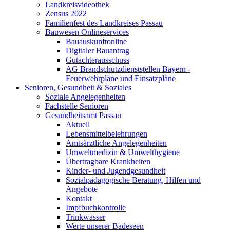
Landkreisvideothek
Zensus 2022
Familienfest des Landkreises Passau
Bauwesen Onlineservices
Bauauskunftonline
Digitaler Bauantrag
Gutachterausschuss
AG Brandschutzdienststellen Bayern -
Feuerwehrpläne und Einsatzpläne
Senioren, Gesundheit & Soziales
Soziale Angelegenheiten
Fachstelle Senioren
Gesundheitsamt Passau
Aktuell
Lebensmittelbelehrungen
Amtsärztliche Angelegenheiten
Umweltmedizin & Umwelthygiene
Übertragbare Krankheiten
Kinder- und Jugendgesundheit
Sozialpädagogische Beratung, Hilfen und
Angebote
Kontakt
Impfbuchkontrolle
Trinkwasser
Werte unserer Badeseen